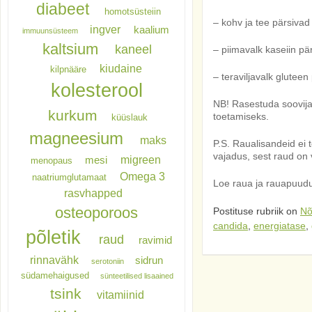
diabeet
homotsüsteiin
– kohv ja tee pärsiva
ingver
kaalium
immuunsüsteem
kaltsium
kaneel
– piimavalk kaseiin p
kiudaine
kilpnääre
– teraviljavalk glutee
kolesterool
NB! Rasestuda soovijad
kurkum
toetamiseks.
küüslauk
magneesium
maks
P.S. Raualisandeid ei t
vajadus, sest raud on
migreen
mesi
menopaus
Omega 3
naatriumglutamaat
Loe raua ja rauapuud
rasvhapped
osteoporoos
Postituse rubriik on
Nõ
candida
,
energiatase
,
põletik
raud
ravimid
rinnavähk
sidrun
serotoniin
südamehaigused
sünteetilised lisaained
tsink
vitamiinid