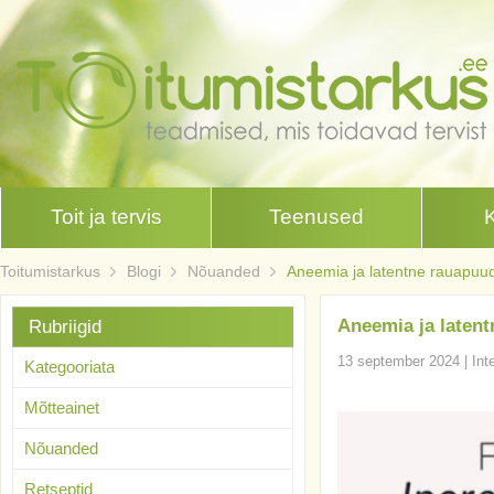
Toit ja tervis
Teenused
Toitumistarkus
Blogi
Nõuanded
Aneemia ja latentne rauapuu
Aneemia ja laten
Rubriigid
13 september 2024
|
Int
Kategooriata
Mõtteainet
Nõuanded
Retseptid