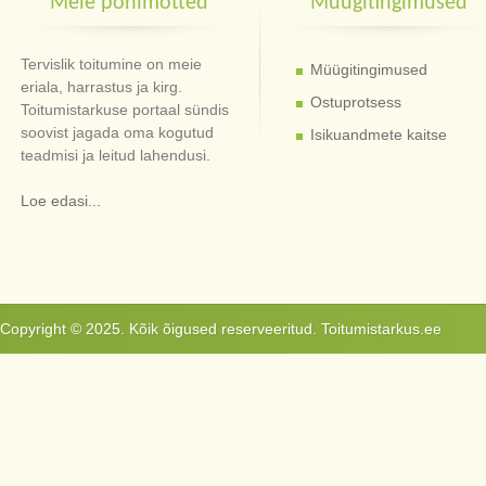
Meie põhimõtted
Müügitingimused
Tervislik toitumine on meie
Müügitingimused
eriala, harrastus ja kirg.
Ostuprotsess
Toitumistarkuse portaal sündis
soovist jagada oma kogutud
Isikuandmete kaitse
teadmisi ja leitud lahendusi.
Loe edasi...
Copyright © 2025. Kõik õigused reserveeritud. Toitumistarkus.ee