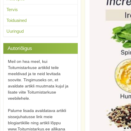
Tervis
Toiduained
Uuringud
Autoriõigus
Meil on hea meel, kui
Toitumistarkuse artiklid teile
meeldivad ja te neid levitada
soovite. Tingimuseks on, et
avaldate artikli muutmata kujul ja
lisate viite Toitumistarkuse
veebilehele.
Palume lisada avaldatava artikli
sissejuhatusse link meie
blogiartiklile ning artikli lõppu
www.Toitumistarkus.ee allikana