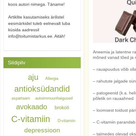
koos autori nimega. Täname!
Artiklite kasutamiseks ärilistel
eesmärkidel tuleb eelnevalt luba
küsida aadressil
info@toitumistarkus.ee. Aitäh!
Aneemia ja latentne r
mõned vanad tõed ja n
Sildipilv
– rauapuudus võib olla
aju
Allergia
– rahutute jalgade sünd
antioksüdandid
– patogeenid (k.a. hel
põletik on rauaahned
aspartaam
autoimmuunhaigused
avokaado
brokoli
–
loomsest toidust pär
C-vitamiin
D-vitamiin
– C-vitamiin parandab
depressioon
– taimedes olevad ok