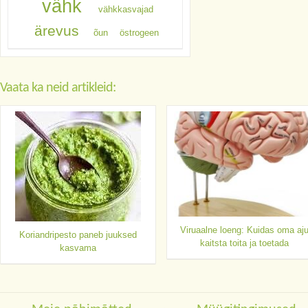
vähk
vähkkasvajad
ärevus
õun
östrogeen
Vaata ka neid artikleid:
Viruaalne loeng: Kuidas oma aj
Koriandripesto paneb juuksed
kaitsta toita ja toetada
kasvama