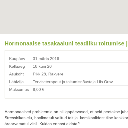
Hormonaalse tasakaaluni teadliku toitumise j
Kuupäev
31 märts 2016
Kellaaeg
18 kuni 20
Asukoht
Pikk 28, Rakvere
Läbiviija
Terviseterapeut ja toitumisnõustaja Liis Orav
Maksumus
9,00
€
Hormonaalsed probleemid on nii igapäevased, et neid peetakse juba
Stressirikas elu, hoolimatult valitud toit ja kemikaalidest tiine kes
äraarvamatul viisil. Kuidas ennast aidata?