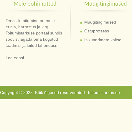
Meie põhimõtted
Müügitingimused
Tervislik toitumine on meie
Müügitingimused
eriala, harrastus ja kirg.
Ostuprotsess
Toitumistarkuse portaal sündis
soovist jagada oma kogutud
Isikuandmete kaitse
teadmisi ja leitud lahendusi.
Loe edasi...
Copyright © 2025. Kõik õigused reserveeritud. Toitumistarkus.ee