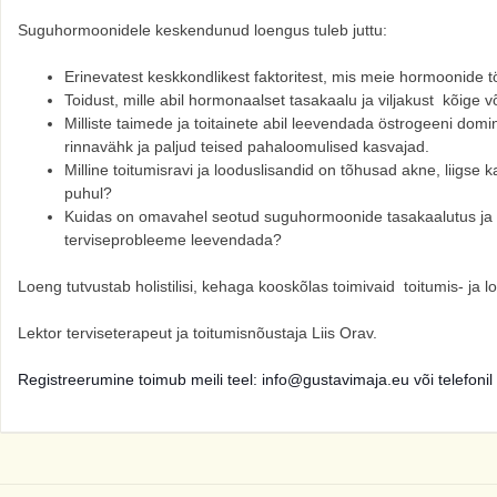
Suguhormoonidele keskendunud loengus tuleb juttu:
Erinevatest keskkondlikest faktoritest, mis meie hormoonide 
Toidust, mille abil hormonaalset tasakaalu ja viljakust kõig
Milliste taimede ja toitainete abil leevendada östrogeeni dom
rinnavähk ja paljud teised pahaloomulised kasvajad.
Milline toitumisravi ja looduslisandid on tõhusad akne, liigse
puhul?
Kuidas on omavahel seotud suguhormoonide tasakaalutus ja nai
terviseprobleeme leevendada?
Loeng tutvustab holistilisi, kehaga kooskõlas toimivaid toitumis- ja
Lektor terviseterapeut ja toitumisnõustaja Liis Orav.
Registreerumine toimub meili teel: info@gustavimaja.eu v
õi telefoni