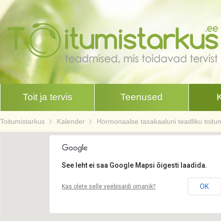
Toit ja tervis
Teenused
Toitumistarkus
Kalender
Hormonaalse tasakaaluni teadliku toitum
See leht ei saa Google Mapsi õigesti laadida.
OK
Kas olete selle veebisaidi omanik?