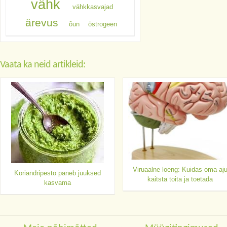
vähk
vähkkasvajad
ärevus
õun
östrogeen
Vaata ka neid artikleid:
Viruaalne loeng: Kuidas oma aj
Koriandripesto paneb juuksed
kaitsta toita ja toetada
kasvama