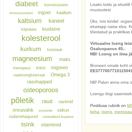
diabeet
Lisaks toidu ja elusti
homotsüsteiin
muutustest
ingver
kaalium
immuunsüsteem
kaltsium
kaneel
Üks, mis kindel: orga
eluetapp naise elus. K
kiudaine
kilpnääre
tõestatud ja praktikas 
kolesterool
Virtuaalne loeng leiab
kurkum
Osaluspanus 45.-
küüslauk
NB! Loeng on ilma jä
magneesium
maks
Broneeri omale koht v
migreen
mesi
menopaus
EE37770077101150418
Omega 3
naatriumglutamaat
rasvhapped
NB! Palun anna oma os
osteoporoos
Loengu lingi saamiseks
põletik
raud
ravimid
Postituse rubriik on
Mõ
rinnavähk
sidrun
serotoniin
keha
,
loeng
,
menopau
südamehaigused
sünteetilised lisaained
tsink
vitamiinid