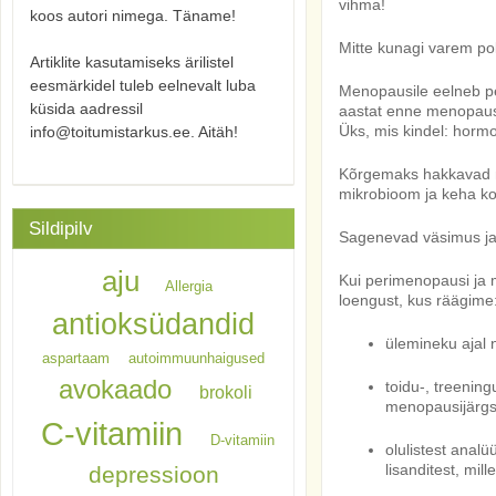
vihma!
koos autori nimega. Täname!
Mitte kunagi varem po
Artiklite kasutamiseks ärilistel
eesmärkidel tuleb eelnevalt luba
Menopausile eelneb pe
küsida aadressil
aastat enne menopaus
Üks, mis kindel: horm
info@toitumistarkus.ee. Aitäh!
Kõrgemaks hakkavad ni
mikrobioom ja keha 
Sildipilv
Sagenevad väsimus ja
aju
Kui perimenopausi ja
Allergia
loengust, kus räägime
antioksüdandid
ülemineku ajal 
aspartaam
autoimmuunhaigused
avokaado
toidu-, treening
brokoli
menopausijärgs
C-vitamiin
D-vitamiin
olulistest analü
lisanditest, mil
depressioon