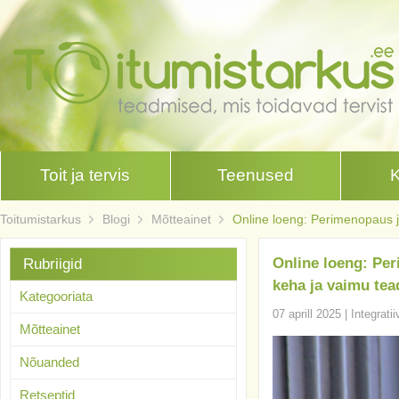
Toit ja tervis
Teenused
Toitumistarkus
Blogi
Mõtteainet
Online loeng: Perimenopaus 
Online loeng: Pe
Rubriigid
keha ja vaimu tead
Kategooriata
07 aprill 2025
|
Integrati
Mõtteainet
Nõuanded
Retseptid