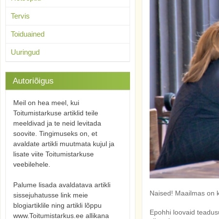
Tervis
Toiduained
Uuringud
Autoriõigus
Meil on hea meel, kui
Toitumistarkuse artiklid teile
meeldivad ja te neid levitada
soovite. Tingimuseks on, et
avaldate artikli muutmata kujul ja
lisate viite Toitumistarkuse
veebilehele.
Palume lisada avaldatava artikli
Naised! Maailmas on 
sissejuhatusse link meie
blogiartiklile ning artikli lõppu
Epohhi loovaid teadusuu
www.Toitumistarkus.ee allikana