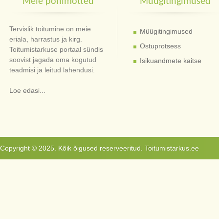
Meie põhimõtted
Müügitingimused
Tervislik toitumine on meie
Müügitingimused
eriala, harrastus ja kirg.
Ostuprotsess
Toitumistarkuse portaal sündis
soovist jagada oma kogutud
Isikuandmete kaitse
teadmisi ja leitud lahendusi.
Loe edasi...
Copyright © 2025. Kõik õigused reserveeritud. Toitumistarkus.ee