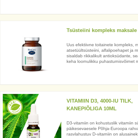
Tsüsteiini kompleks maksale
Uus efektiivne toitainete kompleks, m
atsetüültsüsteiini, alfalipoehapet j
sisaldab rikkalikult antioksüdante, s
keha loomulikku puhastumisvõimet ni
VITAMIIN D3, 4000-IU TILK,
KANEPIÕLIGA 10ML
D3-vitamiin on kohustuslik vitamiin süg
päikesevaesele Põhja-Euroopa rahvast
rasvlahustuv D-vitamiin on alusainek