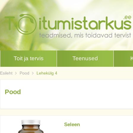
Toit ja tervis
Teenused
Esileht
Pood
Lehekülg 4
Pood
Seleen