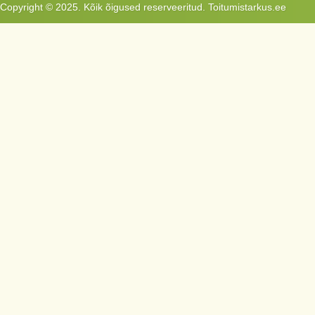
Copyright © 2025. Kõik õigused reserveeritud. Toitumistarkus.ee