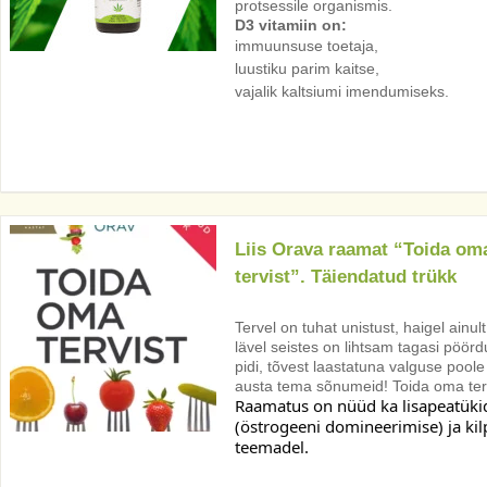
protsessile organismis.
D3 vitamiin on:
immuunsuse toetaja,
luustiku parim kaitse,
vajalik kaltsiumi imendumiseks.
Liis Orava raamat “Toida om
tervist”. Täiendatud trükk
Tervel on tuhat unistust, haigel ainu
lävel seistes on lihtsam tagasi pöörd
pidi, tõvest laastatuna valguse pool
austa tema sõnumeid! Toida oma terv
Raamatus on nüüd ka lisapeatüki
(östrogeeni domineerimise) ja ki
teemadel. 