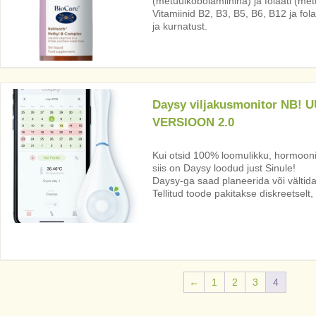
(metüülkobolamiinina) ja folaati (met
Vitamiinid B2, B3, B5, B6, B12 ja fo
ja kurnatust.
Daysy viljakusmonitor NB! 
VERSIOON 2.0
Kui otsid 100% loomulikku, hormooni
siis on Daysy loodud just Sinule!
Daysy-ga saad planeerida või vältida
Tellitud toode pakitakse diskreetsel
←
1
2
3
4