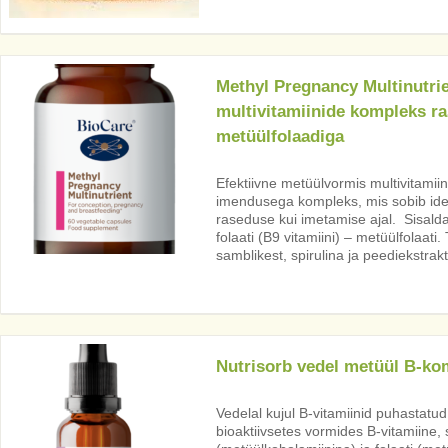
Methyl Pregnancy Multinutrie
multivitamiinide kompleks ra
metüülfolaadiga
Efektiivne metüülvormis multivitamii
imendusega kompleks, mis sobib idea
raseduse kui imetamise ajal. Sisaldab
folaati (B9 vitamiini) – metüülfolaati
samblikest, spirulina ja peediekstrakt
Nutrisorb vedel metüül B-ko
Vedelal kujul B-vitamiinid puhastatud
bioaktiivsetes vormides B-vitamiine, 