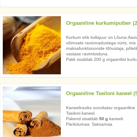
Orgaaniline kurkumipulber (2
Kurkum ehk kollajuur on Lõuna-Aasias
võimsate raviomadustega vürts, mis 
maksafunktsioonide tõhustaja, põleti
vastase ravimtoiduna.
Pakk sisaldab 200 g orgaanilist kurk
Orgaaniline Tseiloni kaneel (
Kaneeliraviks soovitatav orgaaniline
Tseiloni kaneel.
Pakend sisaldab
50 g
kaneeli.
Päritolumaa: Saksamaa