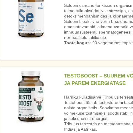
Seleeni esmane funktsioon organis
toime tulla oksüdatiivse stressiga, 
detoksimehhanismides ja kilpnäärm
Seleeni bioaktiivne vorm L-selenome
omastatavamaid ja imenduvamaid vo
immuunsüsteemi, spermatogeneesi ni
normaalsele talitlusele.
Toote kogus:
90 vegetaarset kapsli
TESTOBOOST – SUUREM V
JA PAREM ENERGIATASE
Hariliku kuradisarve (Tribulus terrestr
Testoboost tõstab testosterooni taset
naiste organismis. Soovitatav meeste
võimekuse tõstmiseks, soodustab li
ja seksuaalset energiat.
Tribulus terrestris on mitmeaastane 
Indias ja Aafrikas.