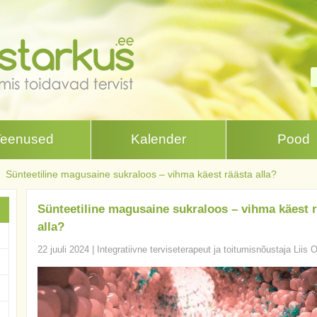
Teenused
Kalender
Pood
Sünteetiline magusaine sukraloos – vihma käest räästa alla?
Sünteetiline magusaine sukraloos – vihma käest 
alla?
22 juuli 2024
|
Integratiivne terviseterapeut ja toitumisnõustaja Liis 