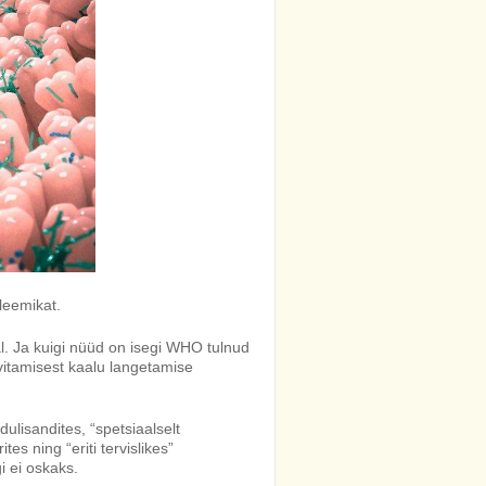
leemikat.
al. Ja kuigi nüüd on isegi WHO tulnud
vitamisest kaalu langetamise
ulisandites, “spetsiaalselt
es ning “eriti tervislikes”
i ei oskaks.