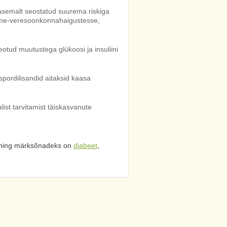
semalt seostatud suurema riskiga
dame-veresoonkonnahaigustesse,
otud muutustega glükoosi ja insuliini
 spordilisandid aitaksid kaasa
ist tarvitamist täiskasvanute
ning märksõnadeks on
diabeet
,