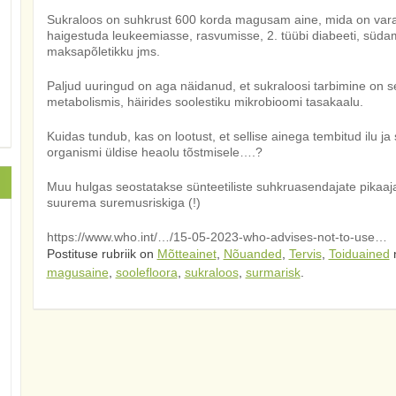
Sukraloos on suhkrust 600 korda magusam aine, mida on vara
haigestuda leukeemiasse, rasvumisse, 2. tüübi diabeeti, sü
maksapõletikku jms.
Paljud uuringud on aga näidanud, et sukraloosi tarbimine on se
metabolismis, häirides soolestiku mikrobioomi tasakaalu.
Kuidas tundub, kas on lootust, et sellise ainega tembitud ilu ja
organismi üldise heaolu tõstmisele….?
Muu hulgas seostatakse sünteetiliste suhkruasendajate pikaajal
suurema suremusriskiga (!)
https://www.who.int/…/15-05-2023-who-advises-not-to-use…
Postituse rubriik on
Mõtteainet
,
Nõuanded
,
Tervis
,
Toiduained
magusaine
,
soolefloora
,
sukraloos
,
surmarisk
.