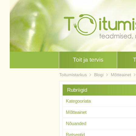
Toit ja tervis
Toitumistarkus
Blogi
Mõtteainet
Rubriigid
Kategooriata
Mõtteainet
Nõuanded
Retseptid