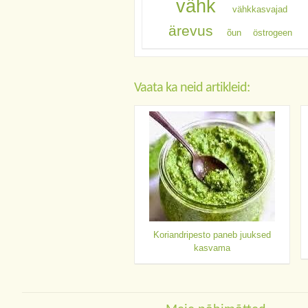
vähk
vähkkasvajad
ärevus
õun
östrogeen
Vaata ka neid artikleid:
Koriandripesto paneb juuksed
kasvama