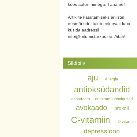
koos autori nimega. Täname!
Artiklite kasutamiseks ärilistel
eesmärkidel tuleb eelnevalt luba
küsida aadressil
info@toitumistarkus.ee. Aitäh!
Sildipilv
aju
Allergia
antioksüdandid
aspartaam
autoimmuunhaigused
avokaado
brokoli
C-vitamiin
D-vitamiin
depressioon