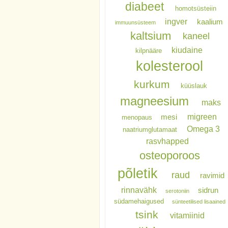
diabeet
homotsüsteiin
ingver
kaalium
immuunsüsteem
kaltsium
kaneel
kiudaine
kilpnääre
kolesterool
kurkum
küüslauk
magneesium
maks
migreen
mesi
menopaus
Omega 3
naatriumglutamaat
rasvhapped
osteoporoos
põletik
raud
ravimid
rinnavähk
sidrun
serotoniin
südamehaigused
sünteetilised lisaained
tsink
vitamiinid