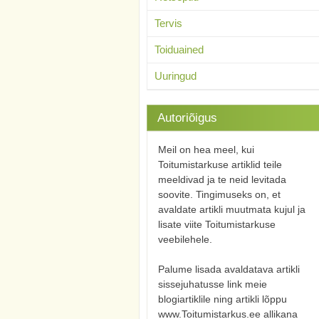
Tervis
Toiduained
Uuringud
Autoriõigus
Meil on hea meel, kui
Toitumistarkuse artiklid teile
meeldivad ja te neid levitada
soovite. Tingimuseks on, et
avaldate artikli muutmata kujul ja
lisate viite Toitumistarkuse
veebilehele.
Palume lisada avaldatava artikli
sissejuhatusse link meie
blogiartiklile ning artikli lõppu
www.Toitumistarkus.ee allikana