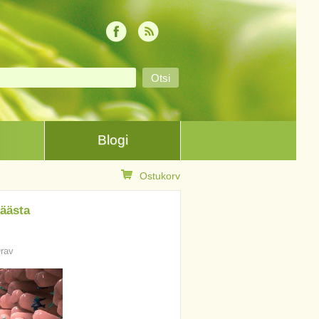
Blogi
Ostukorv
räästa
Orav