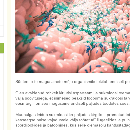
Sünteetiliste magusainete mõju organismile tekitab endiselt po
Olen avaldanud rohkelt kirjutisi aspartaami ja sukraloosi teem
välja soovitusega, et inimesed peaksid loobuma sukraloosi tar
eesmärgil, on see magusaine endiselt paljudes toodetes sees.
Muuhulgas leidub sukraloosi ka paljudes kirglikult promotud toid
kaasaegse naise vajadustele välja töötatud” ilugeelides ja pulbrit
spordijookides ja batoonides, kus selle olemasolu kahtlustadag