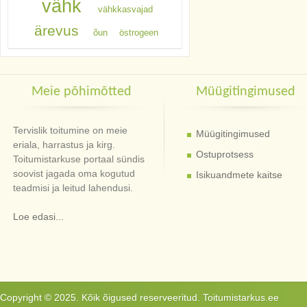
vähk
vähkkasvajad
ärevus
õun
östrogeen
Meie põhimõtted
Müügitingimused
Tervislik toitumine on meie
Müügitingimused
eriala, harrastus ja kirg.
Ostuprotsess
Toitumistarkuse portaal sündis
soovist jagada oma kogutud
Isikuandmete kaitse
teadmisi ja leitud lahendusi.
Loe edasi...
Copyright © 2025. Kõik õigused reserveeritud. Toitumistarkus.ee