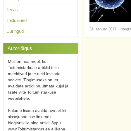
Tervis
Toiduained
31 jaanuar 2017
|
Integr
Uuringud
Autoriõigus
Meil on hea meel, kui
Toitumistarkuse artiklid teile
meeldivad ja te neid levitada
soovite. Tingimuseks on, et
avaldate artikli muutmata kujul ja
lisate viite Toitumistarkuse
veebilehele.
Palume lisada avaldatava artikli
sissejuhatusse link meie
blogiartiklile ning artikli lõppu
www.Toitumistarkus.ee allikana