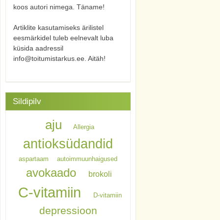
koos autori nimega. Täname!
Artiklite kasutamiseks ärilistel
eesmärkidel tuleb eelnevalt luba
küsida aadressil
info@toitumistarkus.ee. Aitäh!
Sildipilv
aju
Allergia
antioksüdandid
aspartaam
autoimmuunhaigused
avokaado
brokoli
C-vitamiin
D-vitamiin
depressioon