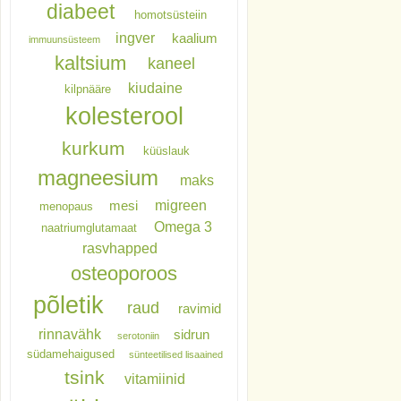
diabeet
homotsüsteiin
ingver
kaalium
immuunsüsteem
kaltsium
kaneel
kiudaine
kilpnääre
kolesterool
kurkum
küüslauk
magneesium
maks
migreen
mesi
menopaus
Omega 3
naatriumglutamaat
rasvhapped
osteoporoos
põletik
raud
ravimid
rinnavähk
sidrun
serotoniin
südamehaigused
sünteetilised lisaained
tsink
vitamiinid