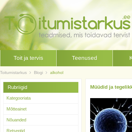
Toit ja tervis
Teenused
Toitumistarkus
Blogi
alkohol
Müüdid ja tegelik
Rubriigid
Kategooriata
Mõtteainet
Nõuanded
Retseptid