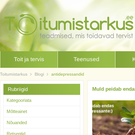
Toit ja tervis
Teenused
Toitumistarkus
Blogi
antidepressandid
Muld peidab enda
Rubriigid
Kategooriata
Mõtteainet
Nõuanded
Retseptid