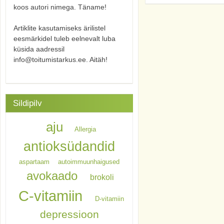
koos autori nimega. Täname!
Artiklite kasutamiseks ärilistel
eesmärkidel tuleb eelnevalt luba
küsida aadressil
info@toitumistarkus.ee. Aitäh!
Sildipilv
aju
Allergia
antioksüdandid
aspartaam
autoimmuunhaigused
avokaado
brokoli
C-vitamiin
D-vitamiin
depressioon