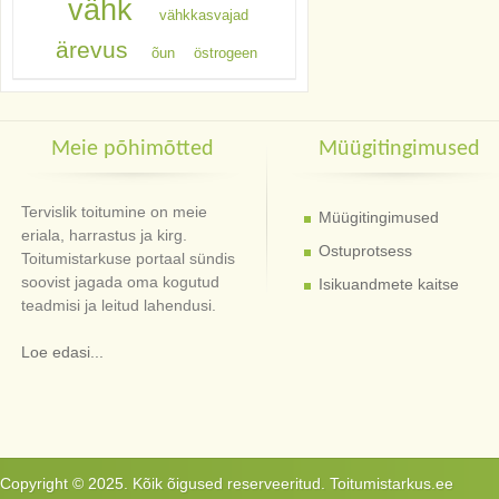
vähk
vähkkasvajad
ärevus
õun
östrogeen
Meie põhimõtted
Müügitingimused
Tervislik toitumine on meie
Müügitingimused
eriala, harrastus ja kirg.
Ostuprotsess
Toitumistarkuse portaal sündis
soovist jagada oma kogutud
Isikuandmete kaitse
teadmisi ja leitud lahendusi.
Loe edasi...
Copyright © 2025. Kõik õigused reserveeritud. Toitumistarkus.ee