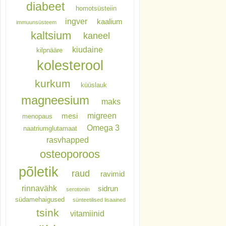
diabeet
homotsüsteiin
ingver
kaalium
immuunsüsteem
kaltsium
kaneel
kiudaine
kilpnääre
kolesterool
kurkum
küüslauk
magneesium
maks
migreen
mesi
menopaus
Omega 3
naatriumglutamaat
rasvhapped
osteoporoos
põletik
raud
ravimid
rinnavähk
sidrun
serotoniin
südamehaigused
sünteetilised lisaained
tsink
vitamiinid