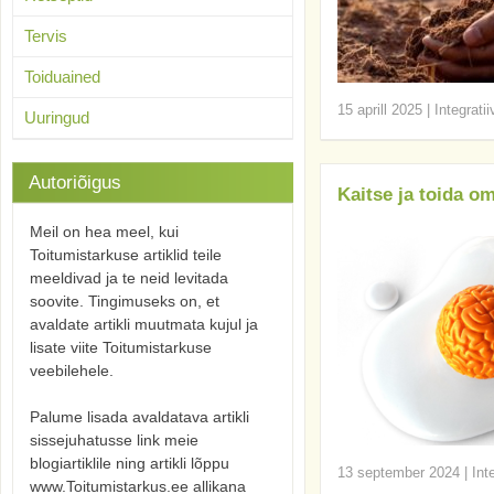
Tervis
Toiduained
15 aprill 2025
|
Integrati
Uuringud
Autoriõigus
Kaitse ja toida om
Meil on hea meel, kui
Toitumistarkuse artiklid teile
meeldivad ja te neid levitada
soovite. Tingimuseks on, et
avaldate artikli muutmata kujul ja
lisate viite Toitumistarkuse
veebilehele.
Palume lisada avaldatava artikli
sissejuhatusse link meie
blogiartiklile ning artikli lõppu
13 september 2024
|
Int
www.Toitumistarkus.ee allikana