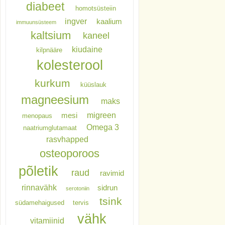
diabeet
homotsüsteiin
ingver
kaalium
immuunsüsteem
kaltsium
kaneel
kiudaine
kilpnääre
kolesterool
kurkum
küüslauk
magneesium
maks
migreen
mesi
menopaus
Omega 3
naatriumglutamaat
rasvhapped
osteoporoos
põletik
raud
ravimid
rinnavähk
sidrun
serotoniin
tsink
südamehaigused
tervis
vähk
vitamiinid