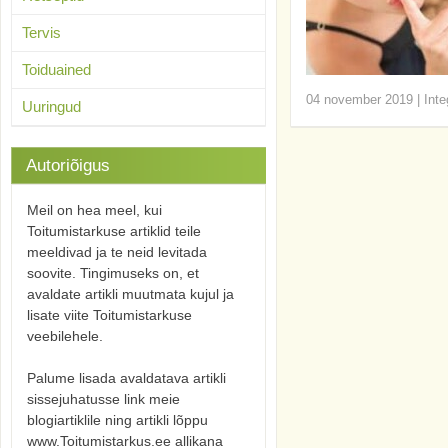
Tervis
Toiduained
04 november 2019
|
Inte
Uuringud
Autoriõigus
Meil on hea meel, kui
Toitumistarkuse artiklid teile
meeldivad ja te neid levitada
soovite. Tingimuseks on, et
avaldate artikli muutmata kujul ja
lisate viite Toitumistarkuse
veebilehele.
Palume lisada avaldatava artikli
sissejuhatusse link meie
blogiartiklile ning artikli lõppu
www.Toitumistarkus.ee allikana