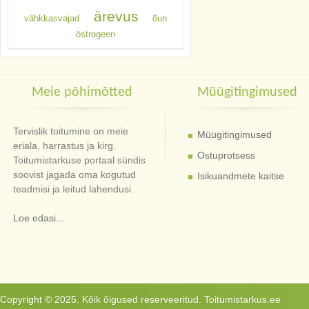
ärevus
vähkkasvajad
õun
östrogeen
Meie põhimõtted
Müügitingimused
Tervislik toitumine on meie
Müügitingimused
eriala, harrastus ja kirg.
Ostuprotsess
Toitumistarkuse portaal sündis
soovist jagada oma kogutud
Isikuandmete kaitse
teadmisi ja leitud lahendusi.
Loe edasi...
Copyright © 2025. Kõik õigused reserveeritud. Toitumistarkus.ee