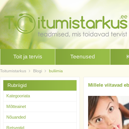
Toit ja tervis
Teenused
Toitumistarkus
Blogi
buliimia
Millele viitavad 
Rubriigid
Kategooriata
Mõtteainet
Nõuanded
Retseptid