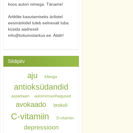
koos autori nimega. Täname!
Artiklite kasutamiseks ärilistel
eesmärkidel tuleb eelnevalt luba
küsida aadressil
info@toitumistarkus.ee. Aitäh!
Sildipilv
aju
Allergia
antioksüdandid
aspartaam
autoimmuunhaigused
avokaado
brokoli
C-vitamiin
D-vitamiin
depressioon