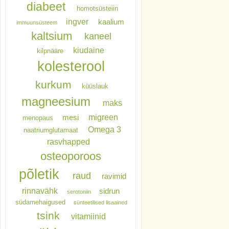
diabeet
homotsüsteiin
ingver
kaalium
immuunsüsteem
kaltsium
kaneel
kiudaine
kilpnääre
kolesterool
kurkum
küüslauk
magneesium
maks
migreen
mesi
menopaus
Omega 3
naatriumglutamaat
rasvhapped
osteoporoos
põletik
raud
ravimid
rinnavähk
sidrun
serotoniin
südamehaigused
sünteetilised lisaained
tsink
vitamiinid