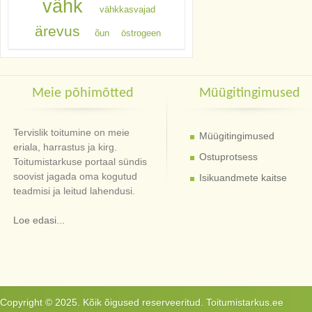
vähk
vähkkasvajad
ärevus
õun
östrogeen
Meie põhimõtted
Müügitingimused
Tervislik toitumine on meie
Müügitingimused
eriala, harrastus ja kirg.
Ostuprotsess
Toitumistarkuse portaal sündis
soovist jagada oma kogutud
Isikuandmete kaitse
teadmisi ja leitud lahendusi.
Loe edasi...
Copyright © 2025. Kõik õigused reserveeritud. Toitumistarkus.ee