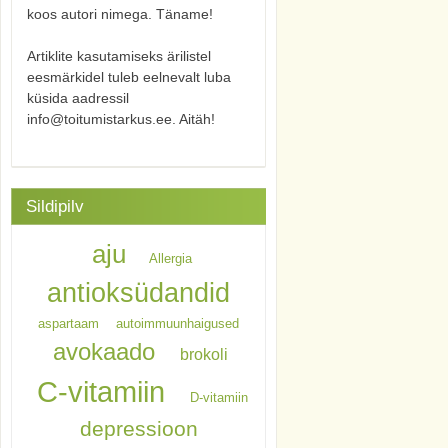
koos autori nimega. Täname!
Artiklite kasutamiseks ärilistel
eesmärkidel tuleb eelnevalt luba
küsida aadressil
info@toitumistarkus.ee. Aitäh!
Sildipilv
aju
Allergia
antioksüdandid
aspartaam
autoimmuunhaigused
avokaado
brokoli
C-vitamiin
D-vitamiin
depressioon