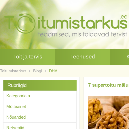
Toit ja tervis
Teenused
Toitumistarkus
Blogi
DHA
7 supertoitu mäl
Rubriigid
Kategooriata
Mõtteainet
Nõuanded
Retseptid