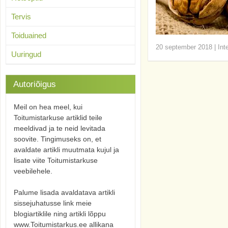
Tervis
Toiduained
20 september 2018
|
Int
Uuringud
Autoriõigus
Meil on hea meel, kui
Toitumistarkuse artiklid teile
meeldivad ja te neid levitada
soovite. Tingimuseks on, et
avaldate artikli muutmata kujul ja
lisate viite Toitumistarkuse
veebilehele.
Palume lisada avaldatava artikli
sissejuhatusse link meie
blogiartiklile ning artikli lõppu
www.Toitumistarkus.ee allikana