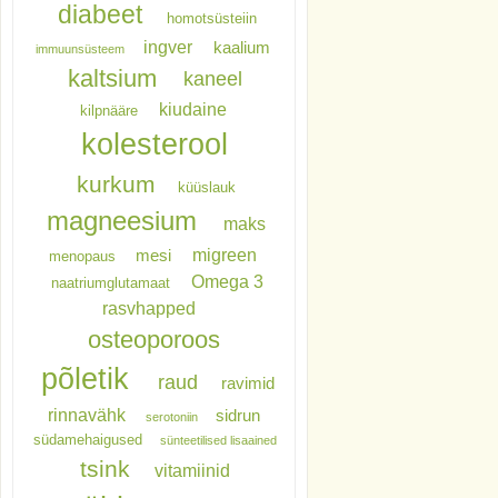
diabeet
homotsüsteiin
ingver
kaalium
immuunsüsteem
kaltsium
kaneel
kiudaine
kilpnääre
kolesterool
kurkum
küüslauk
magneesium
maks
migreen
mesi
menopaus
Omega 3
naatriumglutamaat
rasvhapped
osteoporoos
põletik
raud
ravimid
rinnavähk
sidrun
serotoniin
südamehaigused
sünteetilised lisaained
tsink
vitamiinid