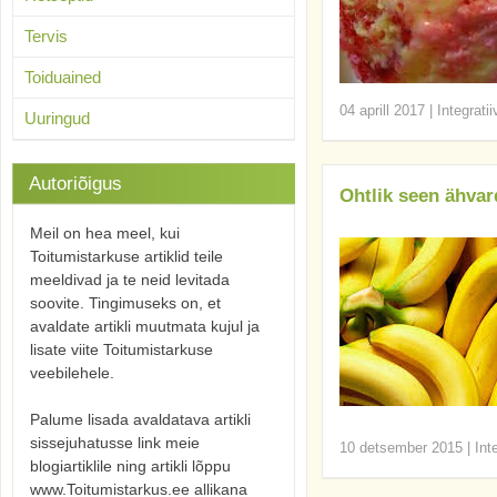
Tervis
Toiduained
04 aprill 2017
|
Integrati
Uuringud
Autoriõigus
Ohtlik seen ähva
Meil on hea meel, kui
Toitumistarkuse artiklid teile
meeldivad ja te neid levitada
soovite. Tingimuseks on, et
avaldate artikli muutmata kujul ja
lisate viite Toitumistarkuse
veebilehele.
Palume lisada avaldatava artikli
sissejuhatusse link meie
10 detsember 2015
|
Int
blogiartiklile ning artikli lõppu
www.Toitumistarkus.ee allikana