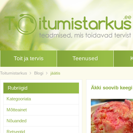
Toit ja tervis
Teenused
Toitumistarkus
Blogi
jäätis
Äkki soovib keegi
Rubriigid
Kategooriata
Mõtteainet
Nõuanded
Retseptid