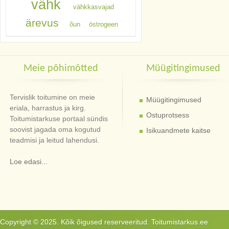
vähk
vähkkasvajad
ärevus
õun
östrogeen
Meie põhimõtted
Müügitingimused
Tervislik toitumine on meie
Müügitingimused
eriala, harrastus ja kirg.
Ostuprotsess
Toitumistarkuse portaal sündis
soovist jagada oma kogutud
Isikuandmete kaitse
teadmisi ja leitud lahendusi.
Loe edasi...
Copyright © 2025. Kõik õigused reserveeritud. Toitumistarkus.ee