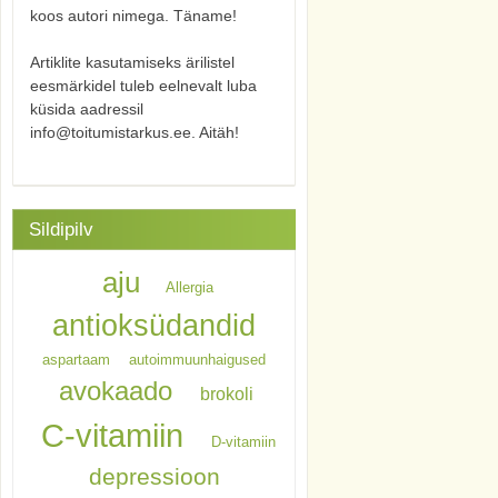
koos autori nimega. Täname!
Artiklite kasutamiseks ärilistel
eesmärkidel tuleb eelnevalt luba
küsida aadressil
info@toitumistarkus.ee. Aitäh!
Sildipilv
aju
Allergia
antioksüdandid
aspartaam
autoimmuunhaigused
avokaado
brokoli
C-vitamiin
D-vitamiin
depressioon