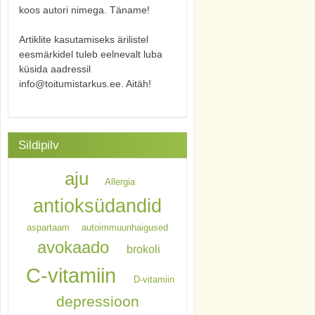
koos autori nimega. Täname!
Artiklite kasutamiseks ärilistel
eesmärkidel tuleb eelnevalt luba
küsida aadressil
info@toitumistarkus.ee. Aitäh!
Sildipilv
aju
Allergia
antioksüdandid
aspartaam
autoimmuunhaigused
avokaado
brokoli
C-vitamiin
D-vitamiin
depressioon