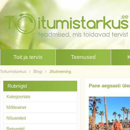
Toit ja tervis
Teenused
Toitumistarkus
Blogi
Jõutreening
Pane aegsasti üle
Rubriigid
Kategooriata
Mõtteainet
Nõuanded
Retseptid