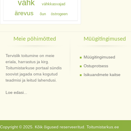
vähk
vähkkasvajad
ärevus
õun
östrogeen
Meie põhimõtted
Müügitingimused
Tervislik toitumine on meie
Müügitingimused
eriala, harrastus ja kirg.
Ostuprotsess
Toitumistarkuse portaal sündis
soovist jagada oma kogutud
Isikuandmete kaitse
teadmisi ja leitud lahendusi.
Loe edasi...
Copyright © 2025. Kõik õigused reserveeritud. Toitumistarkus.ee