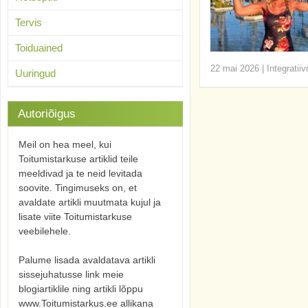
Tervis
Toiduained
22 mai 2026
|
Integratii
Uuringud
Autoriõigus
Meil on hea meel, kui
Toitumistarkuse artiklid teile
meeldivad ja te neid levitada
soovite. Tingimuseks on, et
avaldate artikli muutmata kujul ja
lisate viite Toitumistarkuse
veebilehele.
Palume lisada avaldatava artikli
sissejuhatusse link meie
blogiartiklile ning artikli lõppu
www.Toitumistarkus.ee allikana