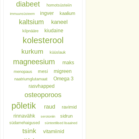
diabeet
homotsüsteiin
ingver
kaalium
immuunsüsteem
kaltsium
kaneel
kiudaine
kilpnääre
kolesterool
kurkum
küüslauk
magneesium
maks
migreen
mesi
menopaus
Omega 3
naatriumglutamaat
rasvhapped
osteoporoos
põletik
raud
ravimid
rinnavähk
sidrun
serotoniin
südamehaigused
sünteetilised lisaained
tsink
vitamiinid