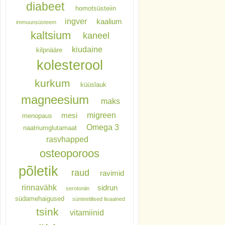
diabeet
homotsüsteiin
ingver
kaalium
immuunsüsteem
kaltsium
kaneel
kiudaine
kilpnääre
kolesterool
kurkum
küüslauk
magneesium
maks
migreen
mesi
menopaus
Omega 3
naatriumglutamaat
rasvhapped
osteoporoos
põletik
raud
ravimid
rinnavähk
sidrun
serotoniin
südamehaigused
sünteetilised lisaained
tsink
vitamiinid