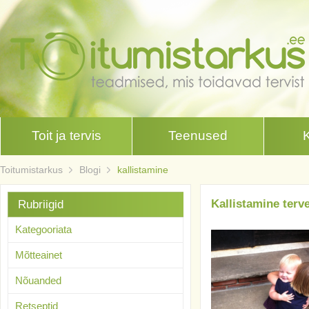
Toit ja tervis
Teenused
Toitumistarkus
Blogi
kallistamine
Kallistamine terv
Rubriigid
Kategooriata
Mõtteainet
Nõuanded
Retseptid