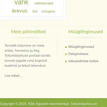
vähk
vähkkasvajad
ärevus
õun
östrogeen
Meie põhimõtted
Müügitingimused
Tervislik toitumine on meie
Müügitingimused
eriala, harrastus ja kirg.
Ostuprotsess
Toitumistarkuse portaal sündis
soovist jagada oma kogutud
Isikuandmete kaitse
teadmisi ja leitud lahendusi.
Loe edasi...
Copyright © 2025. Kõik õigused reserveeritud. Toitumistarkus.ee