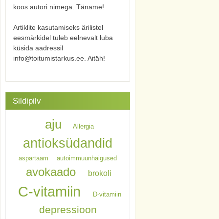
koos autori nimega. Täname!
Artiklite kasutamiseks ärilistel
eesmärkidel tuleb eelnevalt luba
küsida aadressil
info@toitumistarkus.ee. Aitäh!
Sildipilv
aju
Allergia
antioksüdandid
aspartaam
autoimmuunhaigused
avokaado
brokoli
C-vitamiin
D-vitamiin
depressioon