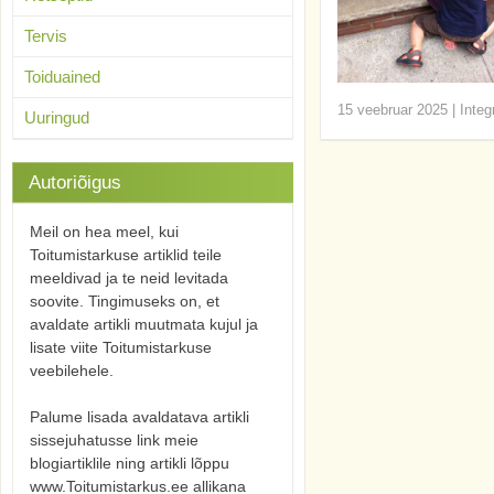
Tervis
Toiduained
15 veebruar 2025
|
Integ
Uuringud
Autoriõigus
Meil on hea meel, kui
Toitumistarkuse artiklid teile
meeldivad ja te neid levitada
soovite. Tingimuseks on, et
avaldate artikli muutmata kujul ja
lisate viite Toitumistarkuse
veebilehele.
Palume lisada avaldatava artikli
sissejuhatusse link meie
blogiartiklile ning artikli lõppu
www.Toitumistarkus.ee allikana