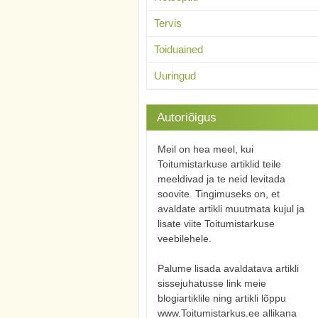
Tervis
Toiduained
Uuringud
Autoriõigus
Meil on hea meel, kui
Toitumistarkuse artiklid teile
meeldivad ja te neid levitada
soovite. Tingimuseks on, et
avaldate artikli muutmata kujul ja
lisate viite Toitumistarkuse
veebilehele.
Palume lisada avaldatava artikli
sissejuhatusse link meie
blogiartiklile ning artikli lõppu
www.Toitumistarkus.ee allikana