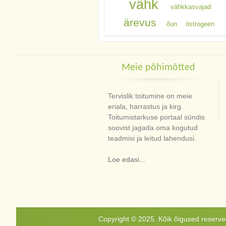
vähk
vähkkasvajad
ärevus
õun
östrogeen
Meie põhimõtted
Tervislik toitumine on meie
eriala, harrastus ja kirg.
Toitumistarkuse portaal sündis
soovist jagada oma kogutud
teadmisi ja leitud lahendusi.
Loe edasi...
Copyright © 2025. Kõik õigused reservee