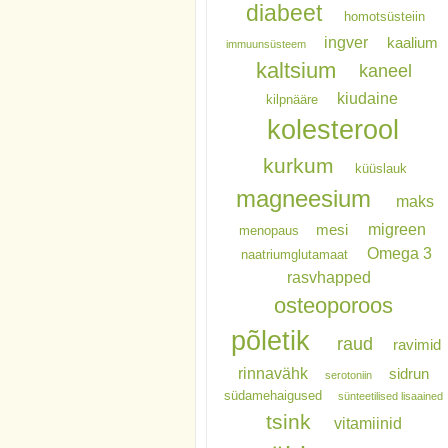
diabeet
homotsüsteiin
ingver
kaalium
immuunsüsteem
kaltsium
kaneel
kiudaine
kilpnääre
kolesterool
kurkum
küüslauk
magneesium
maks
migreen
mesi
menopaus
Omega 3
naatriumglutamaat
rasvhapped
osteoporoos
põletik
raud
ravimid
rinnavähk
sidrun
serotoniin
südamehaigused
sünteetilised lisaained
tsink
vitamiinid