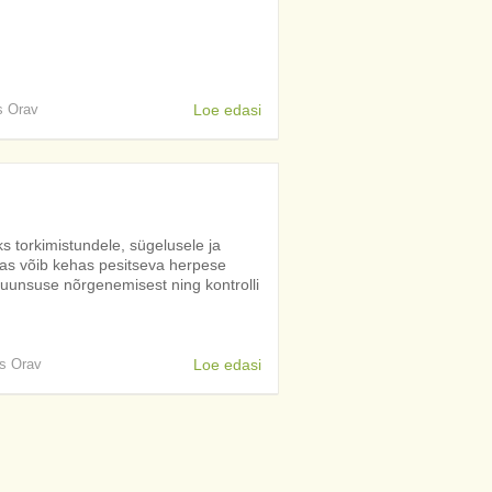
is Orav
Loe edasi
s torkimistundele, sügelusele ja
amas võib kehas pesitseva herpese
uunsuse nõrgenemisest ning kontrolli
is Orav
Loe edasi