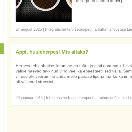
Millega on seotud kohvi […]
27 august 2025
|
Integratiivne terviseterapeut ja toitumisnõustaja Li
Appi, huuleherpes! Mis aitaks?
Herpese ehk ohatise ilmumine on tüütu ja alati ootamatu. Lisak
valule näevad tekkinud villid veel ka ebaesteetilised välja. S
viiruse aktiveerumine anda meile punase lipuna märku ka imm
alt väljunud stressist.
29 jaanuar 2014
|
Integratiivne terviseterapeut ja toitumisnõustaja Li