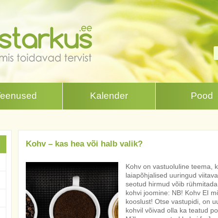
Teenused
Kalender
Pood
Kohv – kas hea või halb valik?
Kohv on vastuoluline teema, k
laiapõhjalised uuringud viitav
seotud hirmud võib rühmitada f
kohvi joomine: NB! Kohv EI mõ
kooslust! Otse vastupidi, on u
kohvil võivad olla ka teatud p