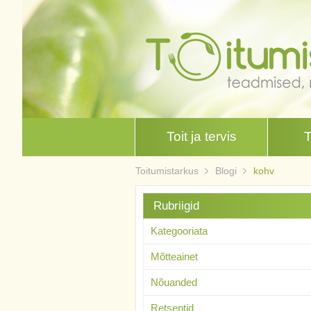
Toit ja tervis
Toitumistarkus
Blogi
kohv
Rubriigid
Kategooriata
Mõtteainet
Nõuanded
Retseptid