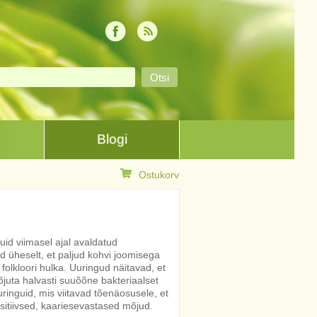
Blogi
Ostukorv
uid viimasel ajal avaldatud
ad üheselt, et paljud kohvi joomisega
olkloori hulka. Uuringud näitavad, et
juta halvasti suuõõne bakteriaalset
uringuid, mis viitavad tõenäosusele, et
ositiivsed, kaariesevastased mõjud.