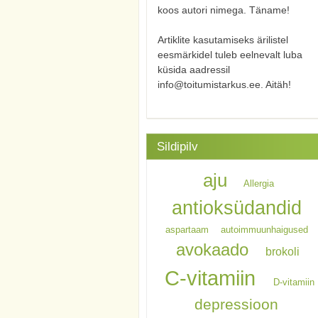
koos autori nimega. Täname!
Artiklite kasutamiseks ärilistel
eesmärkidel tuleb eelnevalt luba
küsida aadressil
info@toitumistarkus.ee. Aitäh!
Sildipilv
aju
Allergia
antioksüdandid
aspartaam
autoimmuunhaigused
avokaado
brokoli
C-vitamiin
D-vitamiin
depressioon