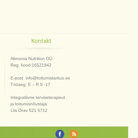
Kontakt
Alimonia Nutrition OÜ
Reg. kood 16521942
E-post: info@toitumistarkus.ee
Tööaeg: E – R 9 -17
Integratiivne terviseterapeut
ja toitumisnõustaja:
Liis Orav 521 5712