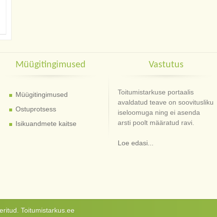
Müügitingimused
Vastutus
Toitumistarkuse portaalis
Müügitingimused
avaldatud teave on soovitusliku
Ostuprotsess
iseloomuga ning ei asenda
arsti poolt määratud ravi.
Isikuandmete kaitse
Loe edasi...
ritud. Toitumistarkus.ee