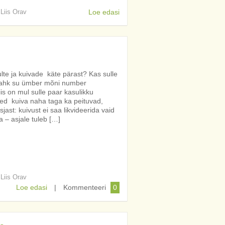
 Liis Orav
Loe edasi
te ja kuivade käte pärast? Kas sulle
 nahk su ümber mõni number
is on mul sulle paar kasulikku
sed kuiva naha taga ka peituvad,
jast: kuivust ei saa likvideerida vaid
 – asjale tuleb […]
 Liis Orav
Loe edasi
|
Kommenteeri
0