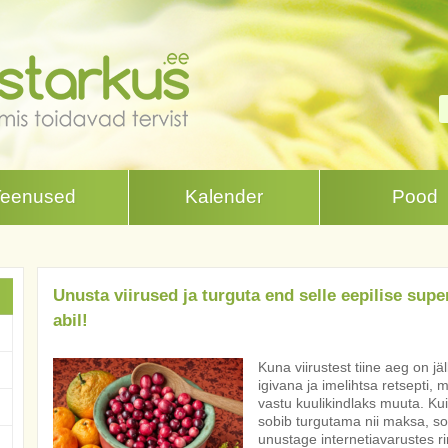
Teenused
Kalender
Pood
Unusta viirused ja turguta end selle eepilise sup
abil!
Kuna viirustest tiine aeg on jä
igivana ja imelihtsa retsepti,
vastu kuulikindlaks muuta. Kuid
sobib turgutama nii maksa, so
unustage internetiavarustes r