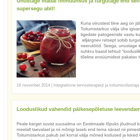
Unustage madal immuunsus ja turgutage end sell
supersegu abil!
Kuna viirustest tiine aeg on jä
Toitumistarkus välja ühe igivan
tigedate patogeenide vastu kuu
alljärgnev retsept sobib turgu
neerutööd. Seega, unustage in
suhkru baasil tehtud “loodusli
tõeline ensüümidest pakatav t
19 november 2014
|
Integratiivne terviseterapeut ja toitumisnõustaja
Looduslikud vahendid päikesepõletuse leevenda
Peale karget suvist suusailma on Eestimaale lõpuks jõudnud k
meelalt taevalael ja nii mõnigi laseb end tema särast nii pimes
Toitumistarkus pakub sel korral välja mõned kodused ja kiired v