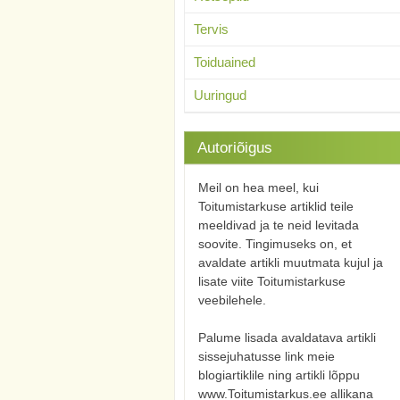
Tervis
Toiduained
Uuringud
Autoriõigus
Meil on hea meel, kui
Toitumistarkuse artiklid teile
meeldivad ja te neid levitada
soovite. Tingimuseks on, et
avaldate artikli muutmata kujul ja
lisate viite Toitumistarkuse
veebilehele.
Palume lisada avaldatava artikli
sissejuhatusse link meie
blogiartiklile ning artikli lõppu
www.Toitumistarkus.ee allikana