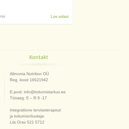
Orav
Loe edasi
Kontakt
Alimonia Nutrition OÜ
Reg. kood 16521942
E-post: info@toitumistarkus.ee
Tööaeg: E – R 9 -17
Integratiivne terviseterapeut
ja toitumisnõustaja:
Liis Orav 521 5712