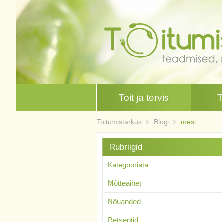
Toit ja tervis
Toitumistarkus
Blogi
mesi
Rubriigid
Kategooriata
Mõtteainet
Nõuanded
Retseptid