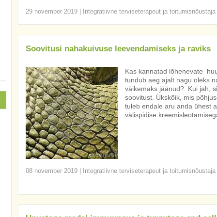
29 november 2019
|
Integratiivne terviseterapeut ja toitumisnõustaja
Soovitusi nahakuivuse leevendamiseks ja raviks
Kas kannatad lõhenevate huul
tundub aeg ajalt nagu oleks
väikemaks jäänud? Kui jah, si
soovitust. Ükskõik, mis põhju
tuleb endale aru anda ühest as
välispidise kreemisleotamisega
08 november 2019
|
Integratiivne terviseterapeut ja toitumisnõustaja