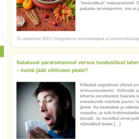
“looduslikud” maksaravimid. Si
pakatav tervisepomm, mis ei 
25 september 2023
|
Integratiivne terviseterapeut ja toitumisnõustaj
Salakaval paratsetamool versus looduslikud lah
– kumb jääb võitluses peale?
Kõledad sügisilmad võivad pr
immuunsüsteemi. Külmade sa
kihama soovitustest haarata 
enesetunde märkide juures “turv
järele. Ka beebidele ja väike
maasika- ja tutti-fruttimaitsel
doosid. Ja murelikul emal pol
võimalikult leebe […]