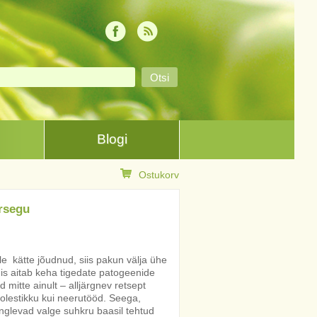
Blogi
Ostukorv
ersegu
lle kätte jõudnud, siis pakun välja ühe
 mis aitab keha tigedate patogeenide
 mitte ainult – alljärgnev retsept
olestikku kui neerutööd. Seega,
inglevad valge suhkru baasil tehtud