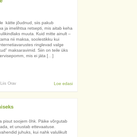
e
lle kätte jõudnud, siis pakub
a ja imelihtsa retsepti, mis aitab keha
likindlaks muuta. Kuid mitte ainult –
tama nii maksa, soolestikku kui
ternetiavarustes ringlevad valge
kud” maksaravimid. Siin on teile üks
ervisepomm, mis ei jäta […]
 Liis Orav
Loe edasi
miseks
a pisut soojem õhk. Päike võrgutab
tada, et unustab ettevaatuse.
ahendid juhuks, kui nahk valulikult