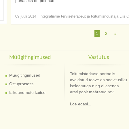
punaseks on põlenud.
09 juuli 2014
|
Integratiivne terviseterapeut ja toitumisnõustaja Liis 
1
2
»
Müügitingimused
Vastutus
Toitumistarkuse portaalis
Müügitingimused
avaldatud teave on soovitusliku
Ostuprotsess
iseloomuga ning ei asenda
arsti poolt määratud ravi.
Isikuandmete kaitse
Loe edasi...