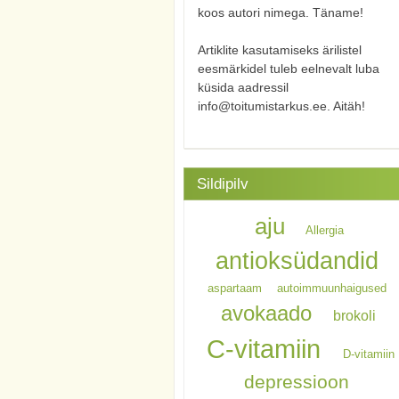
koos autori nimega. Täname!
Artiklite kasutamiseks ärilistel
eesmärkidel tuleb eelnevalt luba
küsida aadressil
info@toitumistarkus.ee. Aitäh!
Sildipilv
aju
Allergia
antioksüdandid
aspartaam
autoimmuunhaigused
avokaado
brokoli
C-vitamiin
D-vitamiin
depressioon