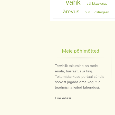
vähk
vähkkasvajad
ärevus
õun
östrogeen
Meie põhimõtted
Tervislik toitumine on meie
eriala, harrastus ja kirg.
Toitumistarkuse portaal sündis
soovist jagada oma kogutud
teadmisi ja leitud lahendusi.
Loe edasi...