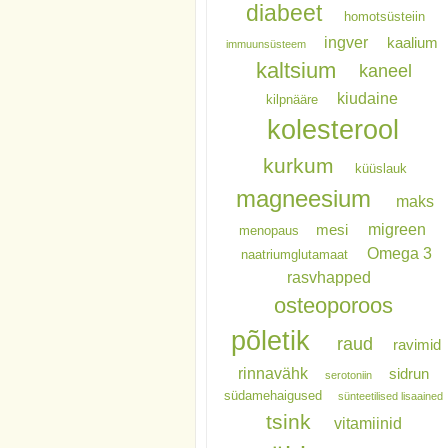
diabeet
homotsüsteiin
ingver
kaalium
immuunsüsteem
kaltsium
kaneel
kiudaine
kilpnääre
kolesterool
kurkum
küüslauk
magneesium
maks
migreen
mesi
menopaus
Omega 3
naatriumglutamaat
rasvhapped
osteoporoos
põletik
raud
ravimid
rinnavähk
sidrun
serotoniin
südamehaigused
sünteetilised lisaained
tsink
vitamiinid