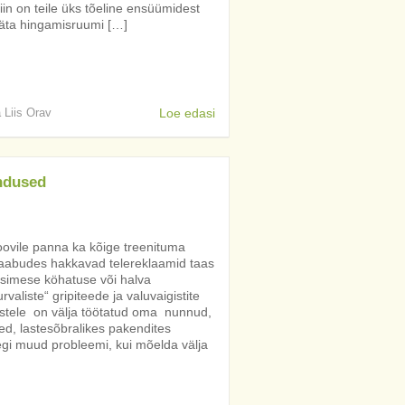
in on teile üks tõeline ensüümidest
jäta hingamisruumi […]
a Liis Orav
Loe edasi
endused
oovile panna ka kõige treenituma
abudes hakkavad telereklaamid taas
esimese köhatuse või halva
aliste“ gripiteede ja valuvaigistite
lastele on välja töötatud oma nunnud,
ised, lastesõbralikes pakendites
egi muud probleemi, kui mõelda välja