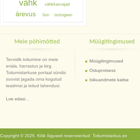
vähk
vähkkasvajad
ärevus
õun
östrogeen
Meie põhimõtted
Müügitingimused
Tervislik toitumine on meie
Müügitingimused
eriala, harrastus ja kirg.
Ostuprotsess
Toitumistarkuse portaal sündis
soovist jagada oma kogutud
Isikuandmete kaitse
teadmisi ja leitud lahendusi.
Loe edasi...
Copyright © 2025. Kõik õigused reserveeritud. Toitumistarkus.ee