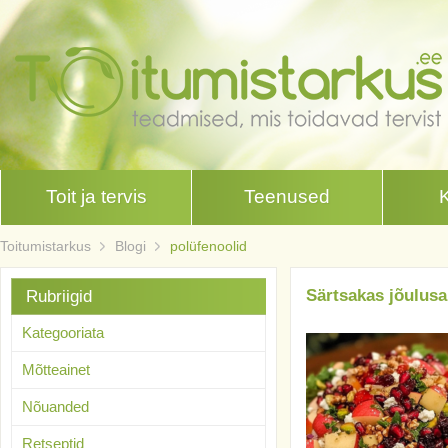
Toit ja tervis
Teenused
Toitumistarkus
Blogi
polüfenoolid
Särtsakas jõulusa
Rubriigid
Kategooriata
Mõtteainet
Nõuanded
Retseptid