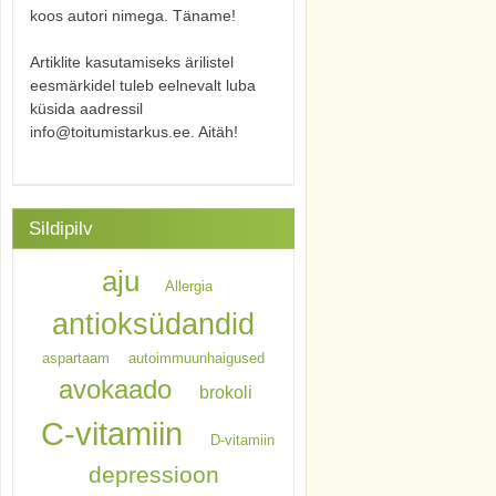
koos autori nimega. Täname!
Artiklite kasutamiseks ärilistel
eesmärkidel tuleb eelnevalt luba
küsida aadressil
info@toitumistarkus.ee. Aitäh!
Sildipilv
aju
Allergia
antioksüdandid
aspartaam
autoimmuunhaigused
avokaado
brokoli
C-vitamiin
D-vitamiin
depressioon