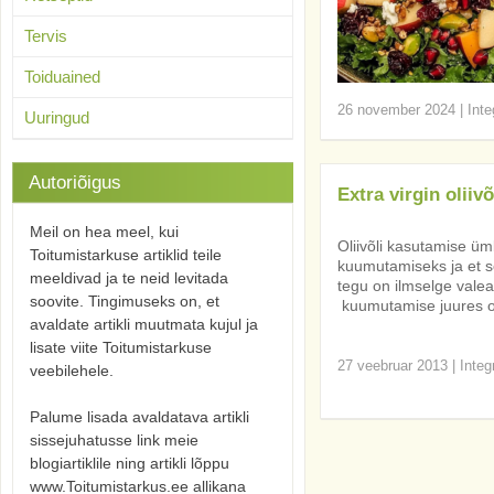
Tervis
Toiduained
26 november 2024
|
Inte
Uuringud
Autoriõigus
Extra virgin oliiv
Meil on hea meel, kui
Oliivõli kasutamise ümb
Toitumistarkuse artiklid teile
kuumutamiseks ja et se
meeldivad ja te neid levitada
tegu on ilmselge vale
soovite. Tingimuseks on, et
kuumutamise juures on 
avaldate artikli muutmata kujul ja
lisate viite Toitumistarkuse
27 veebruar 2013
|
Integ
veebilehele.
Palume lisada avaldatava artikli
sissejuhatusse link meie
blogiartiklile ning artikli lõppu
www.Toitumistarkus.ee allikana