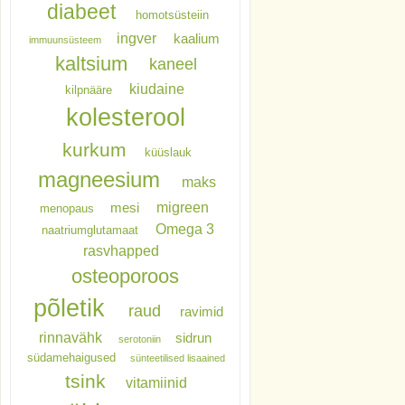
diabeet
homotsüsteiin
ingver
kaalium
immuunsüsteem
kaltsium
kaneel
kiudaine
kilpnääre
kolesterool
kurkum
küüslauk
magneesium
maks
migreen
mesi
menopaus
Omega 3
naatriumglutamaat
rasvhapped
osteoporoos
põletik
raud
ravimid
rinnavähk
sidrun
serotoniin
südamehaigused
sünteetilised lisaained
tsink
vitamiinid