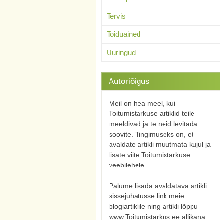
Tervis
Toiduained
Uuringud
Autoriõigus
Meil on hea meel, kui
Toitumistarkuse artiklid teile
meeldivad ja te neid levitada
soovite. Tingimuseks on, et
avaldate artikli muutmata kujul ja
lisate viite Toitumistarkuse
veebilehele.
Palume lisada avaldatava artikli
sissejuhatusse link meie
blogiartiklile ning artikli lõppu
www.Toitumistarkus.ee allikana