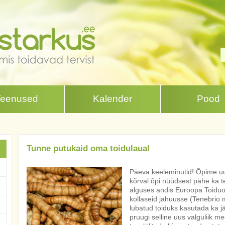
Teenused
Kalender
Pood
Tunne putukaid oma toidulaual
Päeva keeleminutid! Õpime uus
kõrval õpi nüüdsest pähe ka t
alguses andis Euroopa Toiduo
kollaseid jahuusse (Tenebrio mo
lubatud toiduks kasutada ka jä
pruugi selline uus valguliik m