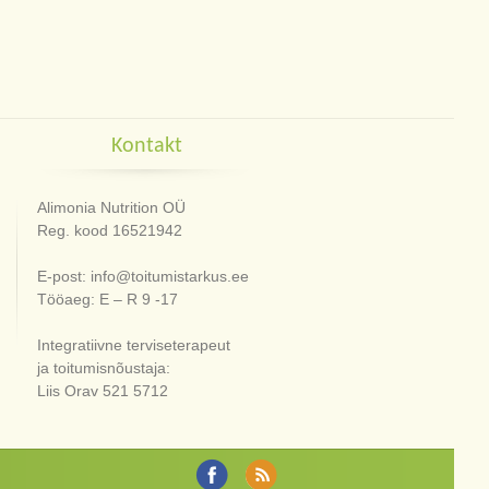
Kontakt
Alimonia Nutrition OÜ
Reg. kood 16521942
E-post: info@toitumistarkus.ee
Tööaeg: E – R 9 -17
Integratiivne terviseterapeut
ja toitumisnõustaja:
Liis Orav 521 5712