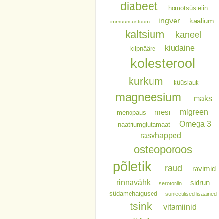
diabeet
homotsüsteiin
ingver
kaalium
immuunsüsteem
kaltsium
kaneel
kiudaine
kilpnääre
kolesterool
kurkum
küüslauk
magneesium
maks
migreen
mesi
menopaus
Omega 3
naatriumglutamaat
rasvhapped
osteoporoos
põletik
raud
ravimid
rinnavähk
sidrun
serotoniin
südamehaigused
sünteetilised lisaained
tsink
vitamiinid