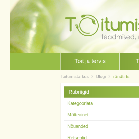
Toit ja tervis
Toitumistarkus
Blogi
rändtirts
Rubriigid
Kategooriata
Mõtteainet
Nõuanded
Retseptid