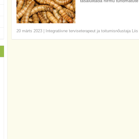
tasalülitada hirmu tundmatute
20 märts 2023
|
Integratiivne terviseterapeut ja toitumisnõustaja Lii