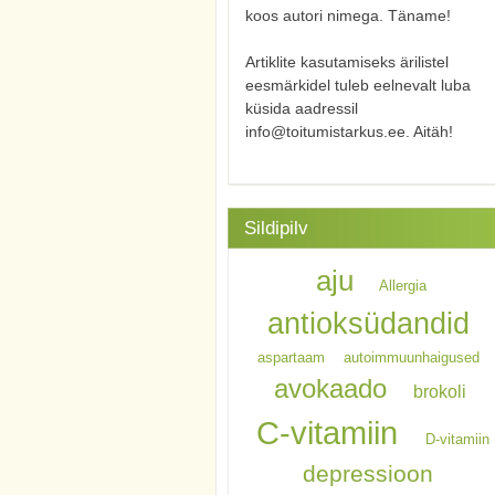
koos autori nimega. Täname!
Artiklite kasutamiseks ärilistel
eesmärkidel tuleb eelnevalt luba
küsida aadressil
info@toitumistarkus.ee. Aitäh!
Sildipilv
aju
Allergia
antioksüdandid
aspartaam
autoimmuunhaigused
avokaado
brokoli
C-vitamiin
D-vitamiin
depressioon