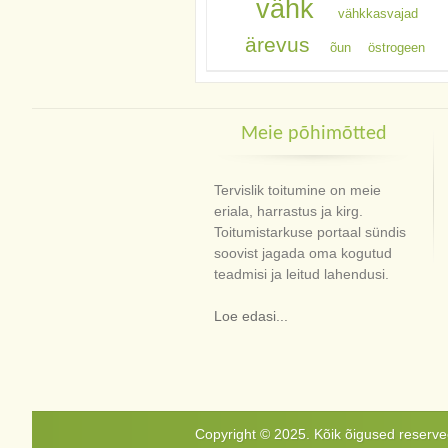
vähk
vähkkasvajad
ärevus
õun
östrogeen
Meie põhimõtted
Tervislik toitumine on meie
eriala, harrastus ja kirg.
Toitumistarkuse portaal sündis
soovist jagada oma kogutud
teadmisi ja leitud lahendusi.
Loe edasi...
Copyright © 2025. Kõik õigused reservee