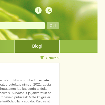
Blogi
Ostukorv
i sõnu! Niisiis putukad! E-ainete
eatud putukate nimed. 2021. aasta
hutusamet loa kasutada toiduks
litor). Kuivatatult ja jahvatatult on
rgnevaid putukaid: Mitte kõigile ei
eeltmööda olla ja sobida. Kuidas nt.