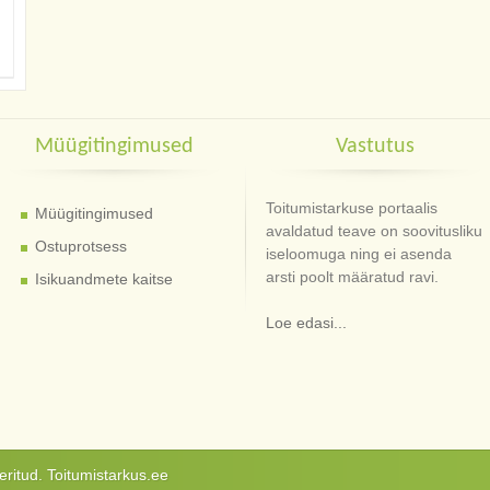
Müügitingimused
Vastutus
Toitumistarkuse portaalis
Müügitingimused
avaldatud teave on soovitusliku
Ostuprotsess
iseloomuga ning ei asenda
arsti poolt määratud ravi.
Isikuandmete kaitse
Loe edasi...
ritud. Toitumistarkus.ee