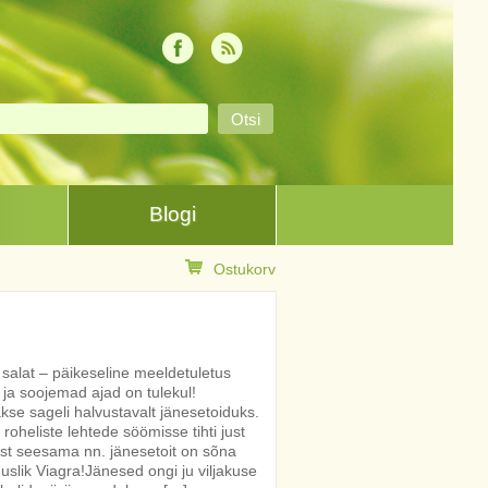
Blogi
Ostukorv
salat – päikeseline meeldetuletus
 ja soojemad ajad on tulekul!
akse sageli halvustavalt jänesetoiduks.
roheliste lehtede söömisse tihti just
t seesama nn. jänesetoit on sõna
slik Viagra!Jänesed ongi ju viljakuse