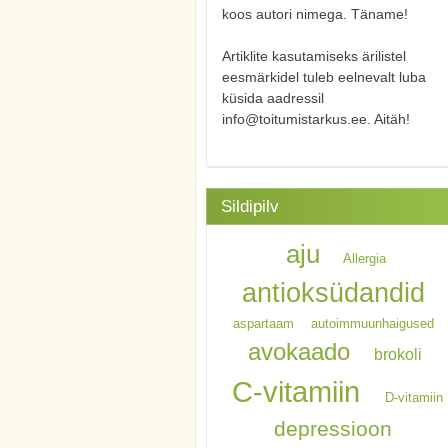
koos autori nimega. Täname!
Artiklite kasutamiseks ärilistel
eesmärkidel tuleb eelnevalt luba
küsida aadressil
info@toitumistarkus.ee. Aitäh!
Sildipilv
aju
Allergia
antioksüdandid
aspartaam
autoimmuunhaigused
avokaado
brokoli
C-vitamiin
D-vitamiin
depressioon