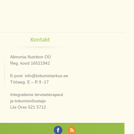
Kontakt
Alimonia Nutrition OÜ
Reg. kood 16521942
E-post: info@toitumistarkus.ee
Tööaeg: E – R 9 -17
Integratiivne terviseterapeut
ja toitumisnõustaja:
Liis Orav 521 5712