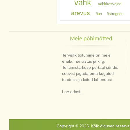
vähk
vähkkasvajad
ärevus
õun
östrogeen
Meie põhimõtted
Tervislik toitumine on meie
eriala, harrastus ja kirg.
Toitumistarkuse portaal sündis
soovist jagada oma kogutud
teadmisi ja leitud lahendusi.
Loe edasi...
Copyright © 2025. Kõik õigused reservee