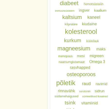
diabeet
homotsüsteiin
ingver
kaalium
immuunsüsteem
kaltsium
kaneel
kiudaine
kilpnääre
kolesterool
kurkum
küüslauk
magneesium
maks
migreen
mesi
menopaus
Omega 3
naatriumglutamaat
rasvhapped
osteoporoos
põletik
raud
ravimid
rinnavähk
sidrun
serotoniin
südamehaigused
sünteetilised lisaained
tsink
vitamiinid