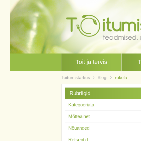
Toit ja tervis
Toitumistarkus
Blogi
rukola
Rubriigid
Kategooriata
Mõtteainet
Nõuanded
Retseptid