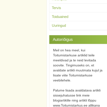
Tervis
Toiduained
Uuringud
Autoriõigus
Meil on hea meel, kui
Toitumistarkuse artiklid teile
meeldivad ja te neid levitada
soovite. Tingimuseks on, et
avaldate artikli muutmata kujul ja
lisate viite Toitumistarkuse
veebilehele.
Palume lisada avaldatava artikli
sissejuhatusse link meie
blogiartiklile ning artikli lõppu
www.Toitumistarkus.ee allikana