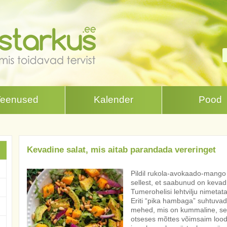
Teenused
Kalender
Pood
Kevadine salat, mis aitab parandada vereringet
Pildil rukola-avokaado-mango 
sellest, et saabunud on kevad
Tumerohelisi lehtvilju nimetat
Eriti “pika hambaga” suhtuvad 
mehed, mis on kummaline, ses
otseses mõttes võimsaim loodu