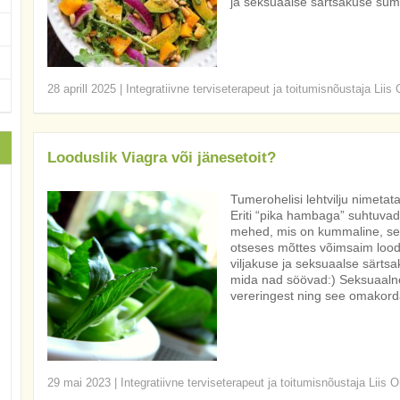
ja seksuaalse särtsakuse sümb
28 aprill 2025
|
Integratiivne terviseterapeut ja toitumisnõustaja Liis
Looduslik Viagra või jänesetoit?
Tumerohelisi lehtvilju nimetat
Eriti “pika hambaga” suhtuvad 
mehed, mis on kummaline, ses
otseses mõttes võimsaim loodu
viljakuse ja seksuaalse särts
mida nad söövad:) Seksuaalne
vereringest ning see omakorda
29 mai 2023
|
Integratiivne terviseterapeut ja toitumisnõustaja Liis O