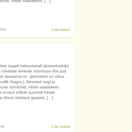
olid, niisiis vaadakem, […]
 Orav
Loe edasi
akse sageli halvustavalt jänesetoiduks.
roheliste lehtede söömisse tihti just
t seesama nn. jänesetoit on sõna
slik Viagra:) Jänesed ongi ju
akuse sümbolid, niisiis vaadakem,
 erutus sõltub suuresti heast
 ühest olulisest gaasist, […]
rav
Loe edasi