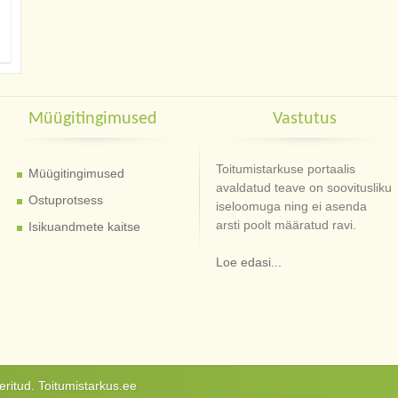
Müügitingimused
Vastutus
Toitumistarkuse portaalis
Müügitingimused
avaldatud teave on soovitusliku
Ostuprotsess
iseloomuga ning ei asenda
arsti poolt määratud ravi.
Isikuandmete kaitse
Loe edasi...
ritud. Toitumistarkus.ee