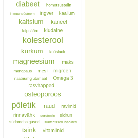
diabeet
homotsüsteiin
ingver
kaalium
immuunsüsteem
kaltsium
kaneel
kiudaine
kilpnääre
kolesterool
kurkum
küüslauk
magneesium
maks
migreen
mesi
menopaus
Omega 3
naatriumglutamaat
rasvhapped
osteoporoos
põletik
raud
ravimid
rinnavähk
sidrun
serotoniin
südamehaigused
sünteetilised lisaained
tsink
vitamiinid