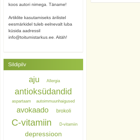
koos autori nimega. Täname!
Artiklite kasutamiseks ärilistel
eesmärkidel tuleb eelnevalt luba
küsida aadressil
info@toitumistarkus.ee. Aitäh!
Sildipilv
aju
Allergia
antioksüdandid
aspartaam
autoimmuunhaigused
avokaado
brokoli
C-vitamiin
D-vitamiin
depressioon