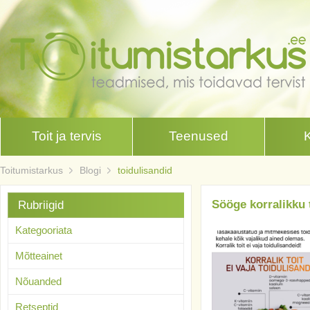
Toit ja tervis
Teenused
Toitumistarkus
Blogi
toidulisandid
Sööge korralikku 
Rubriigid
Kategooriata
Mõtteainet
Nõuanded
Retseptid