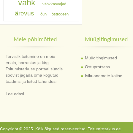
vähk
vähkkasvajad
ärevus
õun
östrogeen
Meie põhimõtted
Müügitingimused
Tervislik toitumine on meie
Müügitingimused
eriala, harrastus ja kirg.
Ostuprotsess
Toitumistarkuse portaal sündis
soovist jagada oma kogutud
Isikuandmete kaitse
teadmisi ja leitud lahendusi.
Loe edasi...
Copyright © 2025. Kõik õigused reserveeritud. Toitumistarkus.ee