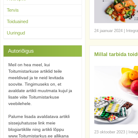
Tervis
Toiduained
24 jaanuar 2024
|
Integr
Uuringud
Autoriõigus
Millal tarbida toi
Meil on hea meel, kui
Toitumistarkuse artiklid teile
meeldivad ja te neid levitada
soovite. Tingimuseks on, et
avaldate artikli muutmata kujul ja
lisate viite Toitumistarkuse
veebilehele.
Palume lisada avaldatava artikli
sissejuhatusse link meie
blogiartiklile ning artikli lõppu
23 oktoober 2023
|
Integ
www.Toitumistarkus.ee allikana