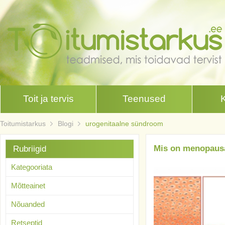
Toit ja tervis
Teenused
Toitumistarkus
Blogi
urogenitaalne sündroom
Mis on menopaus
Rubriigid
Kategooriata
Mõtteainet
Nõuanded
Retseptid