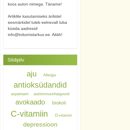
koos autori nimega. Täname!
Artiklite kasutamiseks ärilistel
eesmärkidel tuleb eelnevalt luba
küsida aadressil
info@toitumistarkus.ee. Aitäh!
Sildipilv
aju
Allergia
antioksüdandid
aspartaam
autoimmuunhaigused
avokaado
brokoli
C-vitamiin
D-vitamiin
depressioon