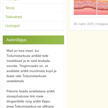
Tervis
Toiduained
05 märts 2025
|
Integrat
Uuringud
Autoriõigus
Meil on hea meel, kui
Toitumistarkuse artiklid teile
meeldivad ja te neid levitada
soovite. Tingimuseks on, et
avaldate artikli muutmata kujul ja
lisate viite Toitumistarkuse
veebilehele.
Palume lisada avaldatava artikli
sissejuhatusse link meie
blogiartiklile ning artikli lõppu
www.Toitumistarkus.ee allikana