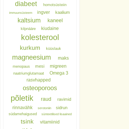
diabeet
homotsüsteiin
ingver
kaalium
immuunsüsteem
kaltsium
kaneel
kiudaine
kilpnääre
kolesterool
kurkum
küüslauk
magneesium
maks
migreen
mesi
menopaus
Omega 3
naatriumglutamaat
rasvhapped
osteoporoos
põletik
raud
ravimid
rinnavähk
sidrun
serotoniin
südamehaigused
sünteetilised lisaained
tsink
vitamiinid