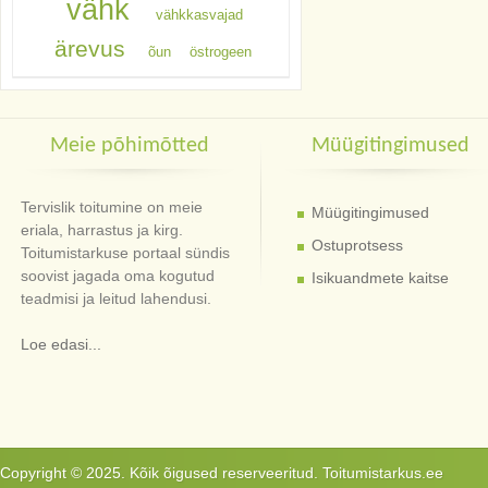
vähk
vähkkasvajad
ärevus
õun
östrogeen
Meie põhimõtted
Müügitingimused
Tervislik toitumine on meie
Müügitingimused
eriala, harrastus ja kirg.
Ostuprotsess
Toitumistarkuse portaal sündis
soovist jagada oma kogutud
Isikuandmete kaitse
teadmisi ja leitud lahendusi.
Loe edasi...
Copyright © 2025. Kõik õigused reserveeritud. Toitumistarkus.ee