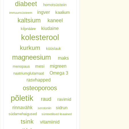
diabeet
homotsüsteiin
ingver
kaalium
immuunsüsteem
kaltsium
kaneel
kiudaine
kilpnääre
kolesterool
kurkum
küüslauk
magneesium
maks
migreen
mesi
menopaus
Omega 3
naatriumglutamaat
rasvhapped
osteoporoos
põletik
raud
ravimid
rinnavähk
sidrun
serotoniin
südamehaigused
sünteetilised lisaained
tsink
vitamiinid