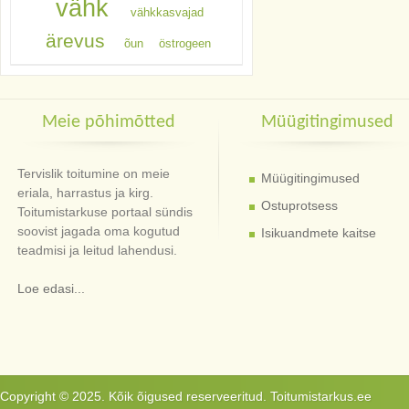
vähk
vähkkasvajad
ärevus
õun
östrogeen
Meie põhimõtted
Müügitingimused
Tervislik toitumine on meie
Müügitingimused
eriala, harrastus ja kirg.
Ostuprotsess
Toitumistarkuse portaal sündis
soovist jagada oma kogutud
Isikuandmete kaitse
teadmisi ja leitud lahendusi.
Loe edasi...
Copyright © 2025. Kõik õigused reserveeritud. Toitumistarkus.ee