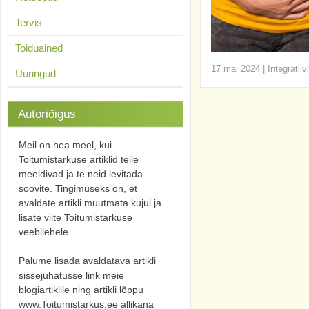
Tervis
Toiduained
17 mai 2024
|
Integratii
Uuringud
Autoriõigus
Meil on hea meel, kui
Toitumistarkuse artiklid teile
meeldivad ja te neid levitada
soovite. Tingimuseks on, et
avaldate artikli muutmata kujul ja
lisate viite Toitumistarkuse
veebilehele.
Palume lisada avaldatava artikli
sissejuhatusse link meie
blogiartiklile ning artikli lõppu
www.Toitumistarkus.ee allikana