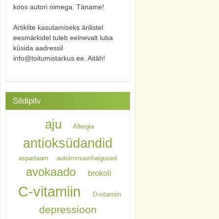
koos autori nimega. Täname!
Artiklite kasutamiseks ärilistel
eesmärkidel tuleb eelnevalt luba
küsida aadressil
info@toitumistarkus.ee. Aitäh!
Sildipilv
aju
Allergia
antioksüdandid
aspartaam
autoimmuunhaigused
avokaado
brokoli
C-vitamiin
D-vitamiin
depressioon