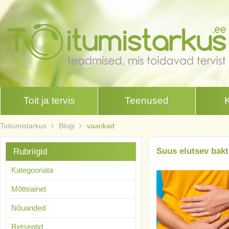
Toit ja tervis
Teenused
Toitumistarkus
Blogi
vaarikad
Suus elutsev bakt
Rubriigid
Kategooriata
Mõtteainet
Nõuanded
Retseptid