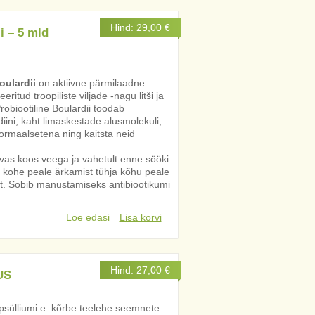
Hind:
29,00
€
i – 5 mld
ulardii
on aktiivne pärmilaadne
itud troopiliste viljade -nagu litši ja
obiootiline Boulardii toodab
iini, kaht limaskestade alusmolekuli,
ormaalsetena ning kaitsta neid
as koos veega ja vahetult enne sööki.
 kohe peale ärkamist tühja kõhu peale
. Sobib manustamiseks antibiootikumi
Loe edasi
Lisa korvi
Hind:
27,00
€
US
psülliumi e. kõrbe teelehe seemnete