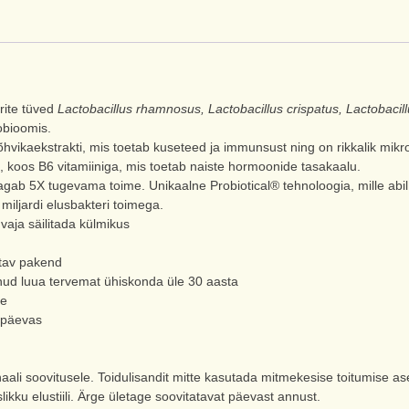
erite tüved
Lactobacillus rhamnosus, Lactobacillus crispatus, Lactobacillu
obioomis.
õhvikaekstrakti, mis toetab kuseteed ja immunsust ning on rikkalik mikro
 koos B6 vitamiiniga, mis toetab naiste hormoonide tasakaalu.
gab 5X tugevama toime. Unikaalne Probiotical® tehnoloogia, mille abil 
miljardi elusbakteri toimega.
vaja säilitada külmikus
tav pakend
ud luua tervemat ühiskonda üle 30 aasta
le
 päevas
aali soovitusele. Toidulisandit mitte kasutada mitmekesise toitumise as
slikku elustiili. Ärge ületage soovitatavat päevast annust.