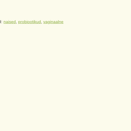
id:
naised
,
probiootikud
,
vaginaalne