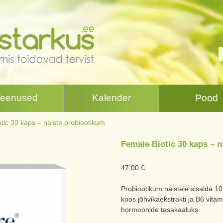
Teenused
Kalender
Pood
tic 30 kaps – naiste probiootikum
Female Biotic 30 kaps – 
47,00
€
Probiootikum naistele sisalda 10 mi
koos jõhvikaekstrakti ja B6 vitam
hormoonide tasakaaluks.