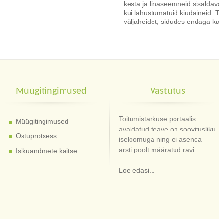
kesta ja linaseemneid sisaldava
kui lahustumatuid kiudaineid
väljaheidet, sidudes endaga ka
Müügitingimused
Vastutus
Toitumistarkuse portaalis
Müügitingimused
avaldatud teave on soovitusliku
Ostuprotsess
iseloomuga ning ei asenda
arsti poolt määratud ravi.
Isikuandmete kaitse
Loe edasi...