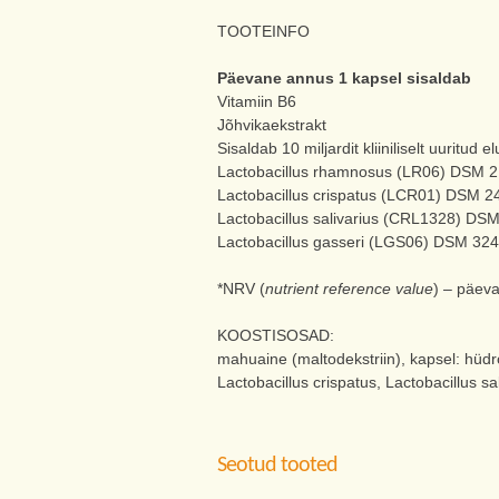
TOOTEINFO
Päevane annus 1 kapsel sisaldab
Vitamiin B6
Jõhvikaekstrakt
Sisaldab 10 miljardit kliiniliselt uuritud e
Lactobacillus rhamnosus (LR06) DSM 
Lactobacillus crispatus (LCR01) DSM 2
Lactobacillus salivarius (CRL1328) DS
Lactobacillus gasseri (LGS06) DSM 32
*NRV (
nutrient reference value
) – päev
KOOSTISOSAD:
mahuaine (maltodekstriin), kapsel: hüdr
Lactobacillus crispatus, Lactobacillus sa
Seotud tooted