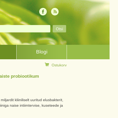
Blogi
Ostukorv
naiste probiootikum
ljardit kliiniliselt uuritud elusbakterit,
iiniga naise intiimtervise, kuseteede ja