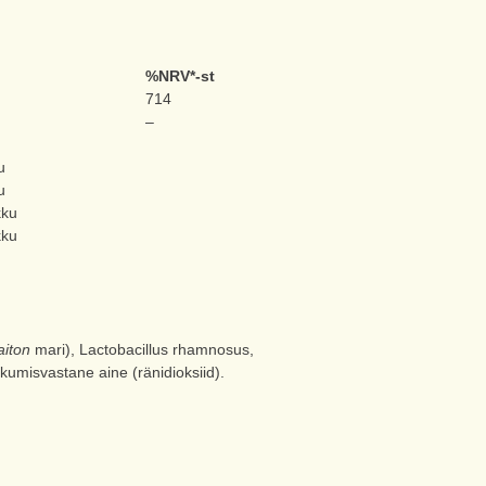
%NRV*-st
714
–
u
u
kku
kku
iton
mari), Lactobacillus rhamnosus,
akumisvastane aine (ränidioksiid).