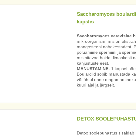
Saccharomyces boulardi
kapslis
Saccharomyces cerevisiae bo
mikroorganism, mis on ekstraheer
mangosteeni nahakestadest. Pr
polüamiine spermiini ja spermid
mis aitavad hoida limaskesti n
kahjustuste eest.
MANUSTAMINE:
1 kapsel päev
Boulardiid sobib manustada ka
või õhtul enne magamaminekut
kuuri ajal ja järgselt.
DETOX SOOLEPUHAST
Detox soolepuhastus sisaldab 