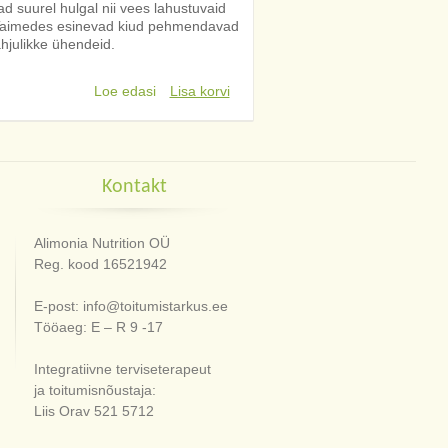
d suurel hulgal nii vees lahustuvaid
. Taimedes esinevad kiud pehmendavad
hjulikke ühendeid.
Loe edasi
Lisa korvi
Kontakt
Alimonia Nutrition OÜ
Reg. kood 16521942
E-post: info@toitumistarkus.ee
Tööaeg: E – R 9 -17
Integratiivne terviseterapeut
ja toitumisnõustaja:
Liis Orav 521 5712