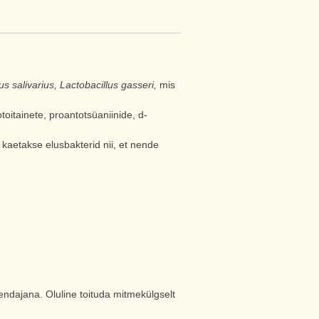
s salivarius, Lactobacillus gasseri,
mis
toitainete, proantotsüaniinide, d-
kaetakse elusbakterid nii, et nende
endajana. Oluline toituda mitmekülgselt