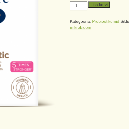
Lisa korvi
Kategooria:
Probiootikumid
Sild
mikrobioom