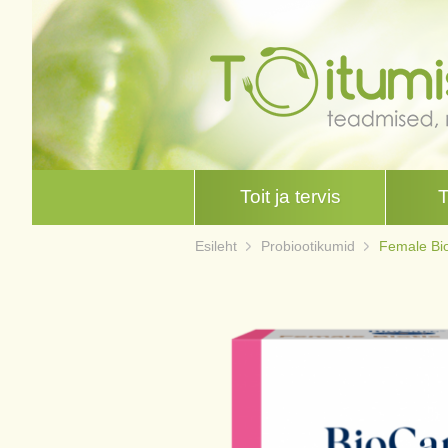
Toit ja tervis
Esileht
Probiootikumid
Female Bio