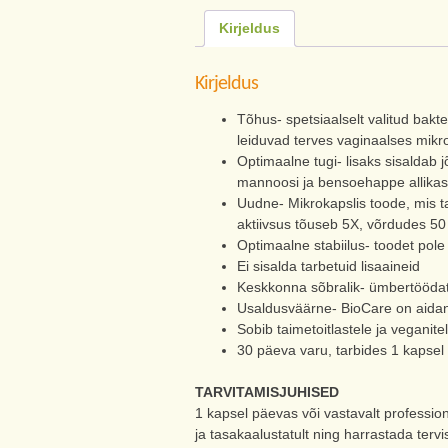
Kirjeldus
Kirjeldus
Tõhus- spetsiaalselt valitud bakt
leiduvad terves vaginaalses mikr
Optimaalne tugi- lisaks sisaldab j
mannoosi ja bensoehappe allikas,
Uudne- Mikrokapslis toode, mis ta
aktiivsus tõuseb 5X, võrdudes 50 
Optimaalne stabiilus- toodet pole 
Ei sisalda tarbetuid lisaaineid
Keskkonna sõbralik- ümbertööda
Usaldusväärne- BioCare on aidan
Sobib taimetoitlastele ja veganite
30 päeva varu, tarbides 1 kapsel
TARVITAMISJUHISED
1 kapsel päevas või vastavalt profession
ja tasakaalustatult ning harrastada tervi