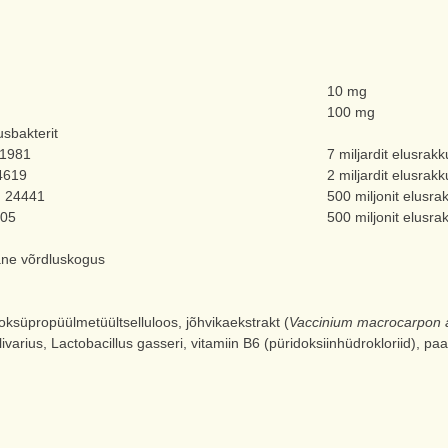
10 mg
100 mg
lusbakterit
21981
7 miljardit elusrakk
4619
2 miljardit elusrakk
M 24441
500 miljonit elusra
405
500 miljonit elusra
ane võrdluskogus
oksüpropüülmetüültselluloos, jõhvikaekstrakt (
Vaccinium macrocarpon a
livarius, Lactobacillus gasseri, vitamiin B6 (püridoksiinhüdrokloriid), pa