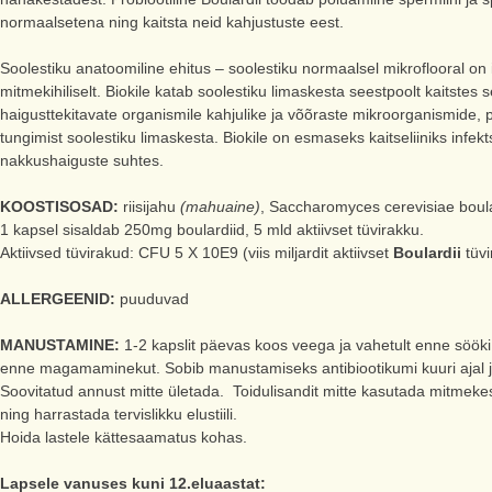
normaalsetena ning kaitsta neid kahjustuste eest.
Soolestiku anatoomiline ehitus – soolestiku normaalsel mikroflooral on 
mitmekihiliselt. Biokile katab soolestiku limaskesta seestpoolt kaitstes
haigusttekitavate organismile kahjulike ja võõraste mikroorganismide, pa
tungimist soolestiku limaskesta. Biokile on esmaseks kaitseliiniks infe
nakkushaiguste suhtes.
KOOSTISOSAD:
riisijahu
(mahuaine)
, Saccharomyces cerevisiae boula
1 kapsel sisaldab 250mg boulardiid, 5 mld aktiivset tüvirakku.
Aktiivsed tüvirakud: CFU 5 X 10E9 (viis miljardit aktiivset
Boulardii
tüvi
ALLERGEENID:
puuduvad
MANUSTAMINE:
1-2 kapslit päevas koos veega ja vahetult enne sööki
enne magamaminekut. Sobib manustamiseks antibiootikumi kuuri ajal ja
Soovitatud annust mitte ületada. Toidulisandit mitte kasutada mitmekes
ning harrastada tervislikku elustiili.
Hoida lastele kättesaamatus kohas.
Lapsele vanuses kuni 12.eluaastat: