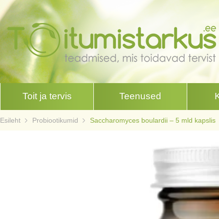
Toit ja tervis
Teenused
Esileht
Probiootikumid
Saccharomyces boulardii – 5 mld kapslis