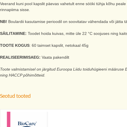
Veerand kuni pool kapslit päevas vahetult enne sööki tühja kõhu peale k
rinnapiima sisse.
NB!
Boulardii kasutamise perioodil on soovitatav vähendada või jätta täi
SÄILITAMINE:
Toodet hoida kuivas, mitte üle 22 °C soojuses ning kai
TOOTE KOGUS
: 60 taimset kapslit, netokaal 45g
REALISEERIMISAEG:
Vaata pakendilt
Toote valmistamisel on järgitud Euroopa Liidu toiduhügieeni määruse
ning HACCP põhimõtteid.
Seotud tooted