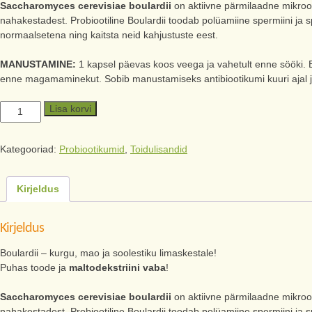
Saccharomyces cerevisiae boulardii
on aktiivne pärmilaadne mikroorg
nahakestadest. Probiootiline Boulardii toodab polüamiine spermiini ja s
normaalsetena ning kaitsta neid kahjustuste eest.
MANUSTAMINE:
1 kapsel päevas koos veega ja vahetult enne sööki. B
enne magamaminekut. Sobib manustamiseks antibiootikumi kuuri ajal ja
Lisa korvi
Kategooriad:
Probiootikumid
,
Toidulisandid
Kirjeldus
Kirjeldus
Boulardii – kurgu, mao ja soolestiku limaskestale!
Puhas toode ja
maltodekstriini
vaba
!
Saccharomyces cerevisiae boulardii
on aktiivne pärmilaadne mikroorg
nahakestadest. Probiootiline Boulardii toodab polüamiine spermiini ja s