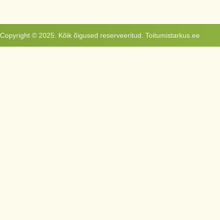
Copyright © 2025. Kõik õigused reserveeritud. Toitumistarkus.ee