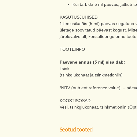
Kui tarbida 5 ml päevas, jätkub 
KASUTUSJUHISED
1 teelusikatäis (5 ml) päevas segatuna v
ületage soovitatud päevast kogust. Mitte 
järelevalve all, konsulteerige enne toote 
TOOTEINFO
Päevane annus (5 ml) sisaldab:
Tsink
(tsinkglükonaat ja tsinkmetioniin)
*NRV (nutrient reference value) – päe
KOOSTISOSAD
Vesi, tsinkglükonaat, tsinkmetioniin (Op
Seotud tooted