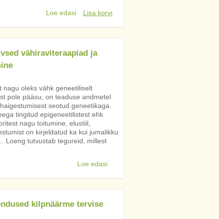
Loe edasi
Lisa korvi
vsed vähiraviteraapiad ja
ine
 nagu oleks vähk geneetiliselt
est pole pääsu, on teaduse andmetel
haigestumisest seotud geneetikaga.
ga tingitud epigeneetilistest ehk
ritest nagu toitumine, elustiil,
stumist on kirjeldatud ka kui jumalikku
… Loeng tutvustab tegureid, millest
Loe edasi
ndused kilpnäärme tervise