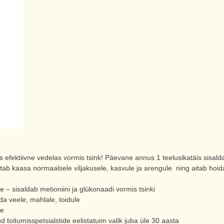
efektiivne vedelas vormis tsink! Päevane annus 1 teelusikatäis sisalda
aitab kaasa normaalsele viljakusele, kasvule ja arengule ning aitab hoi
 sisaldab metioniini ja glükonaadi vormis tsinki
a veele, mahlale, toidule
le
toitumisspetsialstide eelistatuim valik juba üle 30 aasta