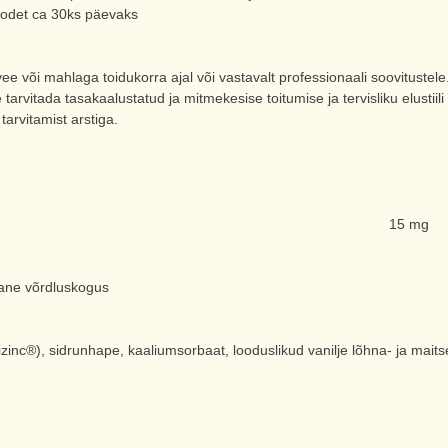
toodet ca 30ks päevaks
ee või mahlaga toidukorra ajal või vastavalt professionaali soovitustel
tarvitada tasakaalustatud ja mitmekesise toitumise ja tervisliku elustiili
tarvitamist arstiga.
15 mg
vane võrdluskogus
tizinc®), sidrunhape, kaaliumsorbaat, looduslikud vanilje lõhna- ja mait