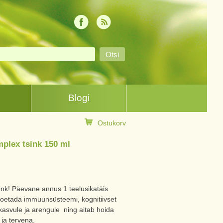
Blogi
Ostukorv
mplex tsink 150 ml
ink! Päevane annus 1 teelusikatäis
 toetada immuunsüsteemi, kognitiivset
e, kasvule ja arengule ning aitab hoida
 ja tervena.