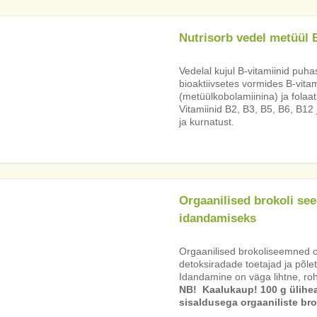
Nutrisorb vedel metüül
Vedelal kujul B-vitamiinid puha
bioaktiivsetes vormides B-vitam
(metüülkobolamiinina) ja folaat
Vitamiinid B2, B3, B5, B6, B12
ja kurnatust.
Orgaanilised brokoli se
idandamiseks
Orgaanilised brokoliseemned 
detoksiradade toetajad ja põle
Idandamine on väga lihtne, roh
NB! Kaalukaup! 100 g ülihea
sisaldusega orgaaniliste br