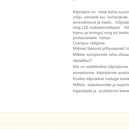
Kilpnääre on meie keha suurim
mõju viimsele kui keharakule.
ainevahetust ja kaalu, mõjutab
ning LDL kolesteroolitaset. K
kasvu ja arengut ning on toeks 
protsessidele kehas.
Loengus räägime:
Millised faktorid põhjustavad 
Milliste sümptomite taha võiva
ületalitlus?
Mis on subkliiniline kilpnäärme a
enesetunne kilpnäärme analüü
Kuidas kilpnääret toiduga toeta
Milliste toidulisandite ja super
tugevdada ja probleeme leev