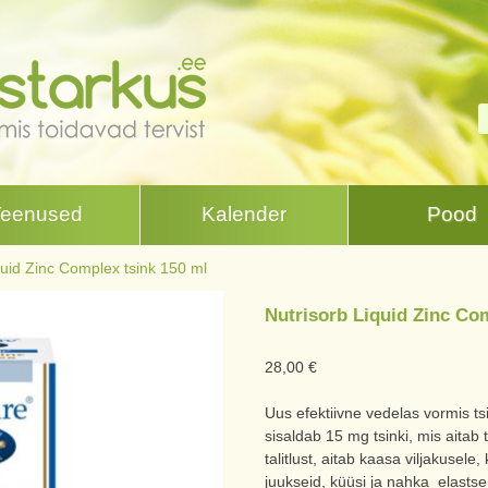
Teenused
Kalender
Pood
quid Zinc Complex tsink 150 ml
Nutrisorb Liquid Zinc Co
28,00
€
Uus efektiivne vedelas vormis ts
sisaldab 15 mg tsinki, mis aitab
talitlust, aitab kaasa viljakusel
juukseid, küüsi ja nahka elastse