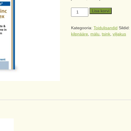
Lisa korvi
Kategooria:
Toidulisandid
Sildid
kilpnääre
,
mälu
,
tsink
,
viljakus