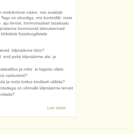
 endokriinne nääre, mis avaldab
 Tegu on elundiga, mis kontrollib meie
 aju tervist, hormonaalset tasakaalu
ilpnäärme hormoonid stimuleerivad
kõikidele füsioloogilistele
häireid kilpnäärme töös?
d end peita kilpnäärme ala- ja
latalitlus ja miks ei kajastu vilets
si vastustest?
da ja mida toidus kindlasti vältida?
toitudega on võimalik kilpnäärme tervist
endada?
Loe edasi