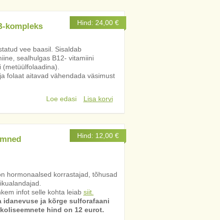
Hind:
24,00
€
 B-kompleks
statud vee baasil. Sisaldab
iine, sealhulgas B12- vitamiini
i (metüülfolaadina).
 ja folaat aitavad vähendada väsimust
Loe edasi
Lisa korvi
Hind:
12,00
€
emned
on hormonaalsed korrastajad, tõhusad
tikualandajad.
kem infot selle kohta leiab
siit.
 idanevuse ja kõrge sulforafaani
okoliseemnete hind on 12 eurot.