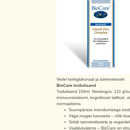
Vedel tsinkglükonaat ja tsinkmetioniin
BioCare toidulisand
Toidulisand 150ml. Netokogus: 122 gUus 
immuunsüsteemi, kognitiivset talitlust, 
normaalsena.
Suurepärase imendumisega toode –
Väga mugav kasutada – võib lisad
Sobib taimetoitlastele ja veganite
Usaldusväärne – BioCare on olnud 