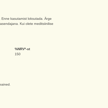
e. Enne kasutamist loksutada. Ärge
 asendajana. Kui olete meditsiinilise
%NRV*-st
150
seained.