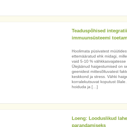
Teaduspõhised integratii
immuunsüsteemi toetam
Hoolimata püsivatest müütidest
ettemääratud ehk midagi, mill
vaid 5-10 % vähkkasvajatesse 
Ülejäänud haigestumised on see
geenidest mittesõltuvatest fakto
keskkond ja stress. Vähki haige
korralekutsuvat koputust õlale
hoiduda ja […]
Loeng: Looduslikud lahe
parandamiseks