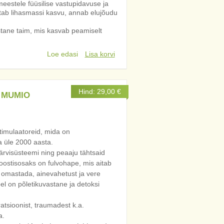
meestele füüsilise vastupidavuse ja
ab lihasmassi kasvu, annab elujõudu
stane taim, mis kasvab peamiselt
Loe edasi
Lisa korvi
Hind:
29,00
€
e MUMIO
imulaatoreid, mida on
a üle 2000 aasta.
rvisüsteemi ning peaaju tähtsaid
oostisosaks on fulvohape, mis aitab
d omastada, ainevahetust ja vere
l on põletikuvastane ja detoksi
tsioonist, traumadest k.a.
a.