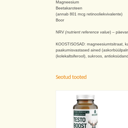
Magneesium
Beetakaroteen
(annab 801 mcg retinooliekvivalente)
Boor
NRV
(nutrient reference value
) – päeva
KOOSTISOSAD: magneesiumtsitraat, kaltsiu
paakumisvastased ained (askorbüülpalmita
(kolekaltsiferool), sukroos, antioksüdan
Seotud tooted