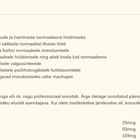
k luude ja hammaste normaalsena hoidmiseks
säilitada normaalset lihaste tööd
ja fosfori normaalsele imendumisele
aalsele hüübimisele ning aitab hoida luid normaalsena
sele valgusünteesile
tele psühholoogilistele funktsioonidele
 vajavad imendumiseks vähe maohapet
ga või nii, nagu professionaal soovitab. Ärge ületage soovitatud päevas
sliku elustiili asendajana. Kui olete meditsiinilise järelevalve all, konsul
25mcg
50mcg
159mg