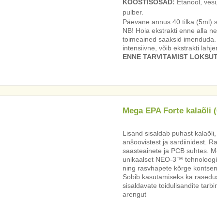
KOOSTISOSAD:
Etanool, vesi
pulber.
Päevane annus 40 tilka (5ml) 
NB! Hoia ekstrakti enne alla ne
toimeained saaksid imenduda. J
intensiivne, võib ekstrakti lah
ENNE TARVITAMIST LOKSU
Mega EPA Forte kalaõli (
Lisand sisaldab puhast kalaõli
anšoovistest ja sardiinidest. Ra
saasteainete ja PCB suhtes. M
unikaalset NEO-3™ tehnoloogiat
ning rasvhapete kõrge kontsent
Sobib kasutamiseks ka rasedus
sisaldavate toidulisandite tarb
arengut