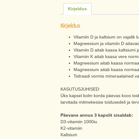
Kirjeldus
Kirjeldus
Vitamiin D ja kaltsium on vajali
Magneesium ja vitamiin D aitavad 
Vitamiin D aitab kaasa kaltsiumi 
Vitamiin K aitab kaasa vere norm
Magneesium aitab kaasa normaal
Magneesium aitab kaasa normaalse
Tsitraadi vormis mineraalained
KASUTUSJUHISED:
Üks kapsel kolm korda päevas koos toidu
tarvitada mitmekesise toidusedeli ja tervi
Päevane annus 3 kapslit sisaldab:
D3-vitamiin 1000iu
K2-vitamiin
Kaltsium