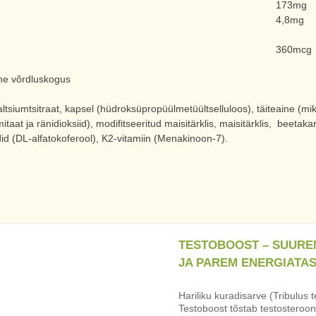
173mg
4,8mg
360mcg
ne võrdluskogus
mtsitraat, kapsel (hüdroksüpropüülmetüültselluloos), täiteaine (mikrokr
at ja ränidioksiid), modifitseeritud maisitärklis, maisitärklis, beetak
did (DL-alfatokoferool), K2-vitamiin (Menakinoon-7).
TESTOBOOST – SUURE
JA PAREM ENERGIATA
Hariliku kuradisarve (Tribulus t
Testoboost tõstab testosterooni