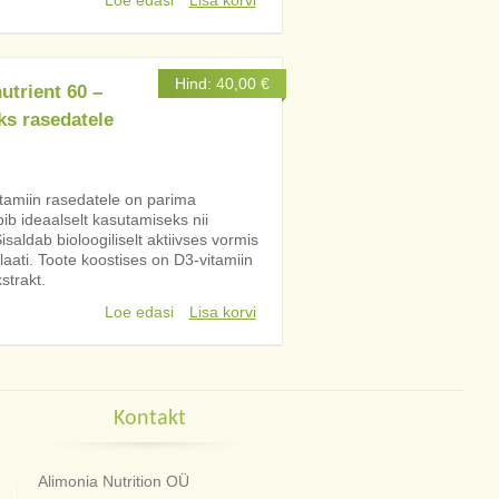
Loe edasi
Lisa korvi
Hind:
40,00
€
utrient 60 –
ks rasedatele
itamiin rasedatele on parima
b ideaalselt kasutamiseks nii
saldab bioloogiliselt aktiivses vormis
olaati. Toote koostises on D3-vitamiin
strakt.
Loe edasi
Lisa korvi
Kontakt
Alimonia Nutrition OÜ