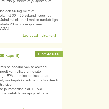
, mumio (
Asphaltum punjabianum
)
sisaldab 50 mg mumiot.
elamist 30 – 60 sekundit suus, et
uhul kui ekstrakti maitse tundub liiga
jendada 20 ml toasoojas vees.
TADA!
Loe edasi
Lisa korvi
Hind:
43,00
€
60 kapslit)
, mis on saadud Vaikse ookeani
ngelt kontrollitud erinevate
ega EPA tootmisel on kasutatud
, mis tagab kalaõli parima kvaliteedi
ratsiooni.
e ja imetamise ajal. DHA-d
imine toetab lapse aju ja silmade