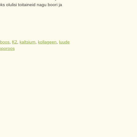
s olulisi toitaineid nagu boori ja
:
boos
,
K2
,
kaltsium
,
kollageen
,
luude
oporoos