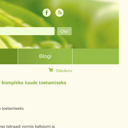
Blogi
Ostukorv
v kompleks luude toetamiseks
e toetamiseks
s tsitraadi vormis kaltsiumi ja