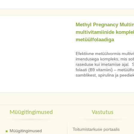
Methyl Pregnancy Multin
multivitamiinide komple
metüülfolaadiga
Efektiivne metüülvormis multiv
imendusega kompleks, mis sobi
raseduse kui imetamise ajal. Si
folaati (B9 vitamiini) – metüülf
samblikest, spirulina ja peediek
Müügitingimused
Vastutus
Toitumistarkuse portaalis
Müügitingimused