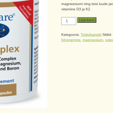
magneesiumi ning teisi luude jaok
vitamiine D3 ja K2.
Lisa korvi
Kategooria:
Toidulisandid
Sildid
hõrenemine
,
magneesium
,
oste