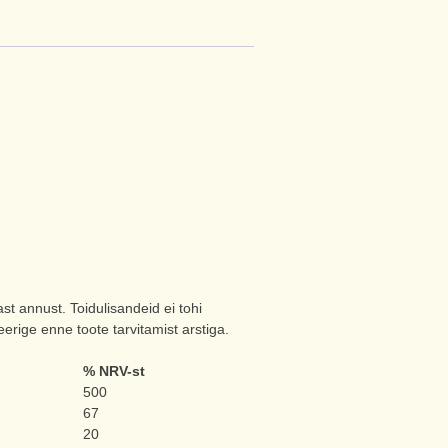
t annust. Toidulisandeid ei tohi
teerige enne toote tarvitamist arstiga.
% NRV-st
500
67
20