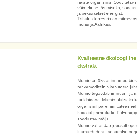
naiste organismis. Soovitatav 
võimekuse tõstmiseks, soodust
ja seksuaalset energiat.
Tribulus terrestris on mitmeaa
Indias ja Aafrikas.
Kvaliteetne ökoloogilin
ekstrakt
Mumio on üks enimtuntud biost
rahvameditsiinis kasutatud jub
Mumio tugevdab immuun- ja nä
funktsioone. Mumio oluliseks k
organismil paremini toiteainei
koostist parandada. Fulvohappe
soodustav mõju.
Mumio vähendab jõudsalt opera
luumurdudest taastumise aeg