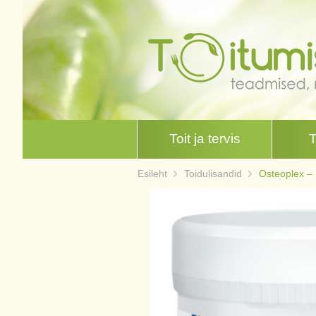
Toit ja tervis
Esileht
Toidulisandid
Osteoplex –