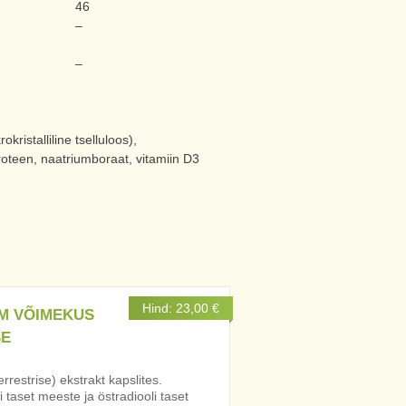
46
–
–
istalliline tselluloos),
aroteen, naatriumboraat, vitamiin D3
Hind:
23,00
€
M VÕIMEKUS
SE
errestrise) ekstrakt kapslites.
 taset meeste ja östradiooli taset