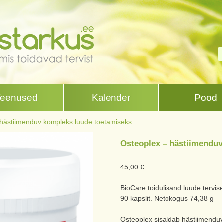
Teenused
Kalender
Pood
 hästiimenduv kompleks luude toetamiseks
Osteoplex – hästiimendu
45,00
€
BioCare toidulisand luude tervis
90 kapslit. Netokogus 74,38 g
Osteoplex sisaldab hästiimenduva