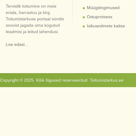
Tervislik toitumine on meie
Müügitingimused
eriala, harrastus ja kirg.
Ostuprotsess
Toitumistarkuse portaal sündis
soovist jagada oma kogutud
Isikuandmete kaitse
teadmisi ja leitud lahendusi.
Loe edasi...
Copyright © 2025. Kõik õigused reserveeritud. Toitumistarkus.ee