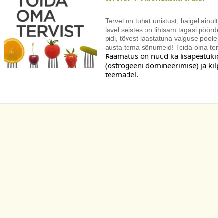
Tervel on tuhat unistust, haigel ainu
lävel seistes on lihtsam tagasi pöörd
pidi, tõvest laastatuna valguse pool
austa tema sõnumeid! Toida oma terv
Raamatus on nüüd ka lisapeatüki
(östrogeeni domineerimise) ja ki
teemadel. 