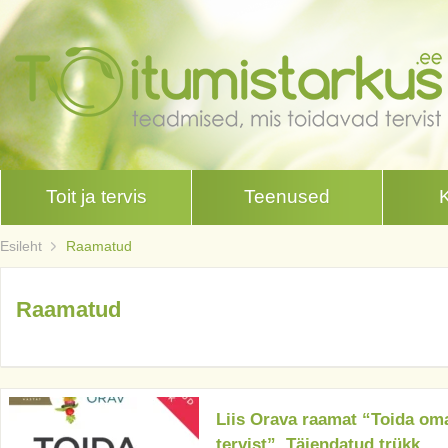
Toit ja tervis
Teenused
Esileht
Raamatud
Raamatud
Liis Orava raamat “Toida om
tervist”. Täiendatud trükk