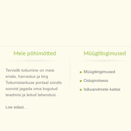
Meie põhimõtted
Müügitingimused
Tervislik toitumine on meie
Müügitingimused
eriala, harrastus ja kirg.
Ostuprotsess
Toitumistarkuse portaal sündis
soovist jagada oma kogutud
Isikuandmete kaitse
teadmisi ja leitud lahendusi.
Loe edasi...