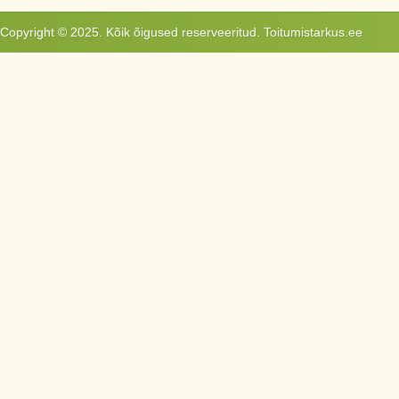
Copyright © 2025. Kõik õigused reserveeritud. Toitumistarkus.ee