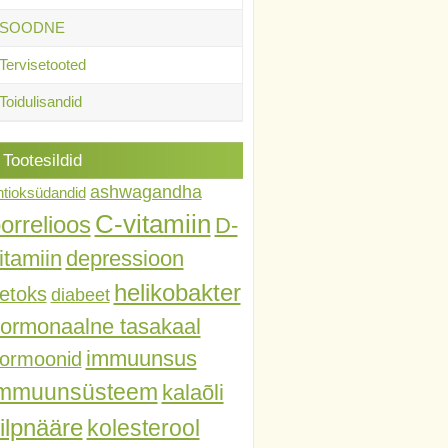
SOODNE
Tervisetooted
Toidulisandid
Tootesildid
ashwagandha
ntioksüdandid
C-vitamiin
orrelioos
D-
itamiin
depressioon
helikobakter
etoks
diabeet
ormonaalne tasakaal
immuunsus
ormoonid
immuunsüsteem
kalaõli
ilpnääre
kolesterool