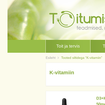
Toit ja tervis
Esileht
Tooted siltidega “K-vitamiin”
K-vitamiin
D3+K
50mc