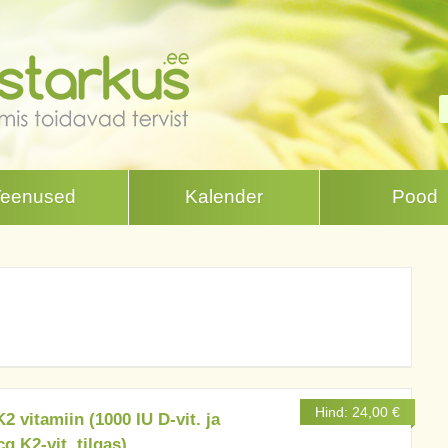
Teenused
Kalender
Pood
Hind:
24,00
€
2 vitamiin (1000 IU D-vit. ja
g K2-vit. tilgas)