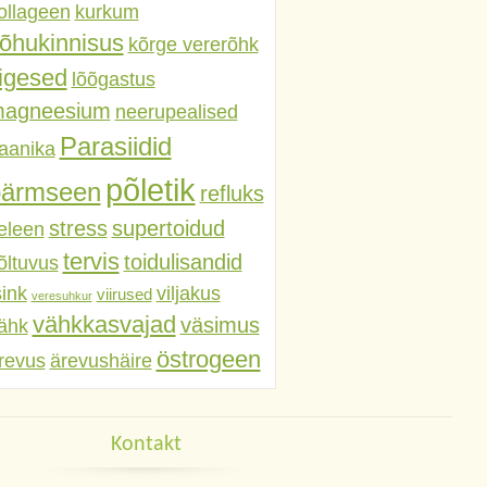
ollageen
kurkum
õhukinnisus
kõrge vererõhk
iigesed
lõõgastus
agneesium
neerupealised
Parasiidid
aanika
põletik
pärmseen
refluks
stress
supertoidud
eleen
tervis
toidulisandid
õltuvus
sink
viljakus
viirused
veresuhkur
vähkkasvajad
väsimus
ähk
östrogeen
revus
ärevushäire
Kontakt