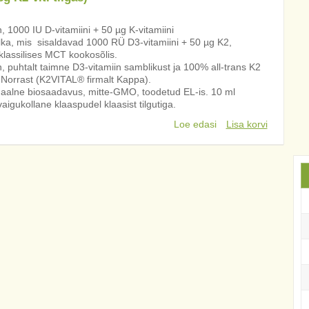
, 1000 IU D-vitamiini + 50 µg K-vitamiini
ilka, mis sisaldavad 1000 RÜ D3-vitamiini + 50 µg K2,
lassilises MCT kookosõlis.
, puhtalt taimne D3-vitamiin samblikust ja 100% all-trans K2
Norrast (K2VITAL® firmalt Kappa).
aalne biosaadavus, mitte-GMO, toodetud EL-is. 10 ml
igukollane klaaspudel klaasist tilgutiga.
Loe edasi
Lisa korvi