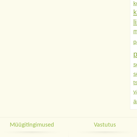
k
k
l
m
p
s
s
t
v
ä
Müügitingimused
Vastutus