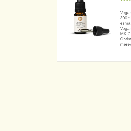
Vegan
300 t
esmak
Vegan
MK-7 
Optim
mereva