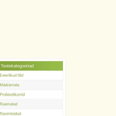
Tootekategooriad
Eeterlikud õlid
Määramata
Probiootikumid
Raamatud
Ravimtoidud