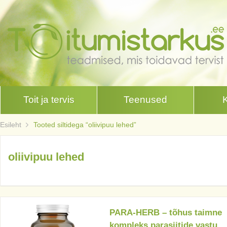
Toit ja tervis
Teenused
Esileht
Tooted siltidega “oliivipuu lehed”
oliivipuu lehed
PARA-HERB – tõhus taimne
kompleks parasiitide vastu