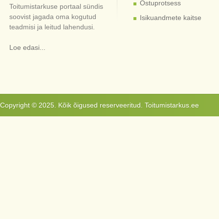
Ostuprotsess
Toitumistarkuse portaal sündis
soovist jagada oma kogutud
Isikuandmete kaitse
teadmisi ja leitud lahendusi.
Loe edasi...
Copyright © 2025. Kõik õigused reserveeritud. Toitumistarkus.ee