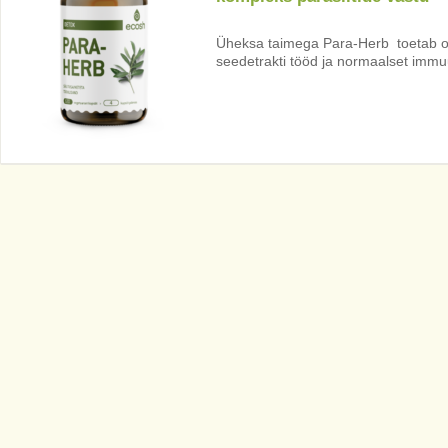
Üheksa taimega Para-Herb toetab o
seedetrakti tööd ja normaalset imm