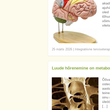
akad
ajuhä
oled 
tõhu
võima
vilet
25 märts 2026
|
Integratiivne tervisetera
Luude hõrenemine on metabo
Õõvas
osteo
aasta
teine
sinu 
üleöö
[…]