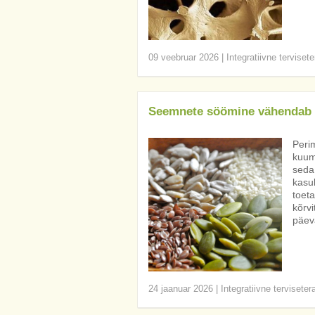
09 veebruar 2026
|
Integratiivne terviset
Seemnete söömine vähendab 
Peri
kuum
seda
kasul
toeta
kõrvi
päev
24 jaanuar 2026
|
Integratiivne terviseter