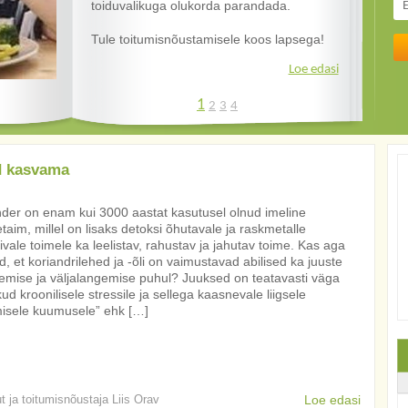
toiduvalikuga olukorda parandada.
ravida. Kas Sa tead, mis on Sinu jaoks see
juhul vajad Sa usaldusväärset
Kui sul on tõsine soov tervislikult ja
ÕIGE toit? Omanda vajalikud
toitumistarkust – põhjalikke teadmisi ja
tulemuslikult kehakaalu langetada, siis
toitumistarkused, et oskaksid võtta
praktilisi nõuandeid, kuidas õige
Tule toitumisnõustamisele koos lapsega!
oled oodatud kaalunõustamisele!
vastutuse oma tervise eest.
toiduvalikuga tervist mõjutada.
Loe edasi
Loe edasi
Loe edasi
Loe edasi
1
2
3
4
d kasvama
der on enam kui 3000 aastat kasutusel olnud imeline
taim, millel on lisaks detoksi õhutavale ja raskmetalle
ivale toimele ka leelistav, rahustav ja jahutav toime. Kas aga
d, et koriandrilehed ja -õli on vaimustavad abilised ka juuste
emise ja väljalangemise puhul? Juuksed on teatavasti väga
kud kroonilisele stressile ja sellega kaasnevale liigsele
misele kuumusele” ehk […]
ut ja toitumisnõustaja Liis Orav
Loe edasi