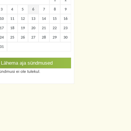
1
2
3
4
5
6
7
8
9
10
11
12
13
14
15
16
17
18
19
20
21
22
23
24
25
26
27
28
29
30
31
Lähema aja sündmused
ndmusi ei ole tulekul.