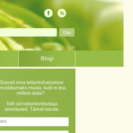
Blogi
Soovid oma toitumisharjumusi
ervislikumaks muuta, kuid ei tea,
millest alata?
Telli siit toitumisnõustaja
soovitused. Täiesti tasuta.