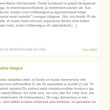
eemilisest võimekusest. Ometi kurdavad nii paljud tänapäeval
gu, kontsentratsioonihäirete ja meeleolumuutuste üle. Kas
kursis, kuidas oma mõtteselgust ja ajupotentsiaali kõige
samal moel toetada? Loengus räägime: Üks, mis kindel: Ei ole
lik, et muidu hästi toimivas organismis läheks ühel hetkel
saks mälu, kaoks mõtteselgus või vallanduksid […]
peut ja toitumisnõustaja Liis Orav
Loe edasi
olne haigus
tav statistika ütleb, et Eestis on luude hõrenemine ehk
poroos kolmandikul (!) üle 65-aastastest ja pooltel (!) üle 70-
stest naistest.Elu jooksul saab osteoporootilise luumurru iga
 naine(!)Niisiis, kui mitte sina, siis sinu õde.Kui mitte sina, siis
naabrinaine või töökaaslane:( Nii nagu dementsus ei teki
, vaid sellele luuakse eeldused juba keskeas, nii pannakse ka