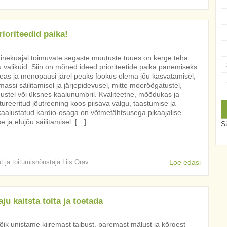
ioriteedid paika!
inekuajal toimuvate segaste muutuste tuues on kerge teha
 valikuid. Siin on mõned ideed prioriteetide paika panemiseks.
eas ja menopausi järel peaks fookus olema jõu kasvatamisel,
massi säilitamisel ja järjepidevusel, mitte moeröögatustel,
ustel või üksnes kaalunumbril. Kvaliteetne, mõõdukas ja
tureeritud jõutreening koos piisava valgu, taastumise ja
kaalustatud kardio-osaga on võtmetähtsusega pikaajalise
se ja elujõu säilitamisel. […]
Sü
ut ja toitumisnõustaja Liis Orav
Loe edasi
u kaitsta toita ja toetada
ik unistame kiiremast taibust, paremast mälust ja kõrgest