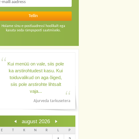
Hoiame sinu e-postiaadressi hoolikalt ega
kasuta seda rämpsposti saatmiseks.
Kui menüü on vale, siis pole
ka arstirohtudest kasu. Kui
toiduvalikud on aga õiged,
siis pole arstirohte lihtsalt
vaja...
Ajurveda tarkusetera
august 2026
E
T
K
N
R
L
P