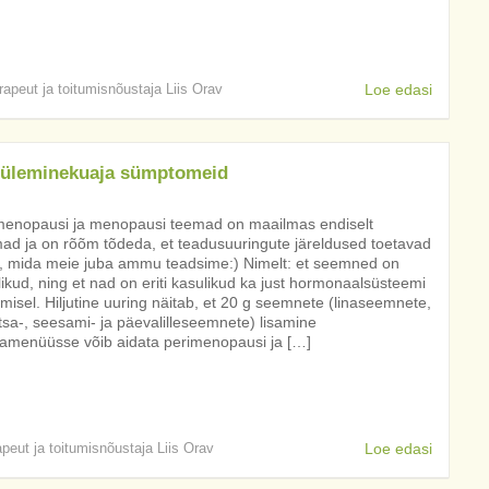
erapeut ja toitumisnõustaja Liis Orav
Loe edasi
üleminekuaja sümptomeid
menopausi ja menopausi teemad on maailmas endiselt
ad ja on rõõm tõdeda, et teadusuuringute järeldused toetavad
, mida meie juba ammu teadsime:) Nimelt: et seemned on
ikud, ning et nad on eriti kasulikud ka just hormonaalsüsteemi
misel. Hiljutine uuring näitab, et 20 g seemnete (linaseemnete,
tsa-, seesami- ja päevalilleseemnete) lisamine
amenüüsse võib aidata perimenopausi ja […]
apeut ja toitumisnõustaja Liis Orav
Loe edasi