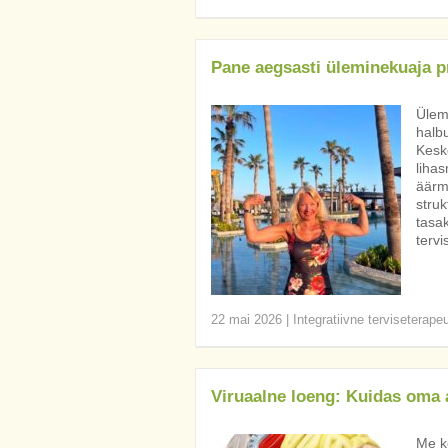
Pane aegsasti üleminekuaja pr
Ülem
halbu
Kesk
lihas
äärm
struk
tasa
tervi
22 mai 2026
|
Integratiivne terviseterape
Viruaalne loeng: Kuidas oma aj
Me kõ