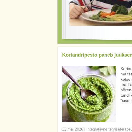
Koriandripesto paneb juukse
Korian
maitse
keleer
teadsi
hõren
tundli
“sise
22 mai 2026
|
Integratiivne terviseterape