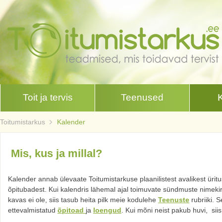
Toit ja tervis
Teenused
Toitumistarkus
Kalender
Mis, kus ja millal?
Kalender annab ülevaate Toitumistarkuse plaanilistest avalikest üritu
õpitubadest. Kui kalendris lähemal ajal toimuvate sündmuste nimekir
kavas ei ole, siis tasub heita pilk meie kodulehe
Teenuste
rubriiki. S
ettevalmistatud
õpitoad
ja
loengud
. Kui mõni neist pakub huvi, si