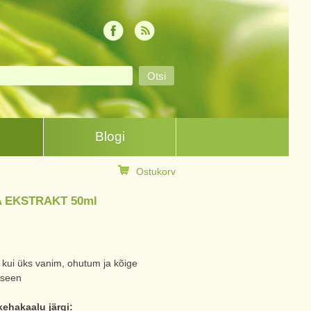
Blogi
Ostukorv
 EKSTRAKT 50ml
d kui üks vanim, ohutum ja kõige
 seen
ehakaalu järgi: