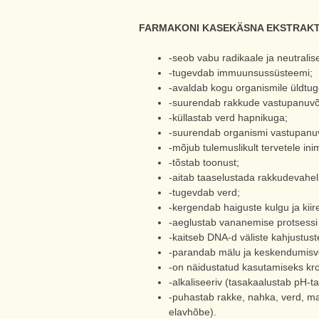
FARMAKONI KASEKÄSNA EKSTRAKT
-seob vabu radikaale ja neutralise
-tugevdab immuunsussüsteemi;
-avaldab kogu organismile üldtug
-suurendab rakkude vastupanuvõi
-küllastab verd hapnikuga;
-suurendab organismi vastupanuvõ
-mõjub tulemuslikult tervetele i
-tõstab toonust;
-aitab taaselustada rakkudevaheli
-tugevdab verd;
-kergendab haiguste kulgu ja kii
-aeglustab vananemise protsessi
-kaitseb DNA-d väliste kahjustust
-parandab mälu ja keskendumisv
-on näidustatud kasutamiseks krooni
-alkaliseeriv (tasakaalustab pH-t
-puhastab rakke, nahka, verd, maks
elavhõbe).