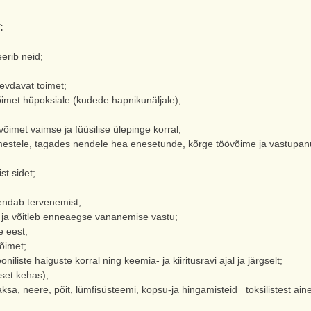
:
erib neid;
evdavat toimet;
met hüpoksiale (kudede hapnikunäljale);
imet vaimse ja füüsilise ülepinge korral;
nimestele, tagades nendele hea enesetunde, kõrge töövõime ja vastupan
st sidet;
rendab tervenemist;
 ja võitleb enneaegse vananemise vastu;
e eest;
õimet;
liste haiguste korral ning keemia- ja kiiritusravi ajal ja järgselt;
aset kehas);
a, neere, põit, lümfisüsteemi, kopsu-ja hingamisteid toksilistest ainete