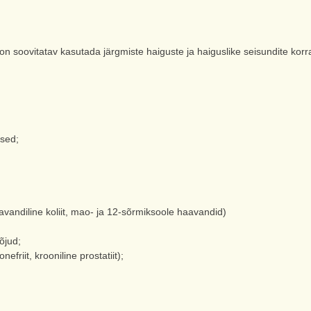
itatav kasutada järgmiste haiguste ja haiguslike seisundite korral
sed;
avandiline koliit, mao- ja 12-sõrmiksoole haavandid)
õjud;
efriit, krooniline prostatiit);