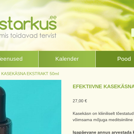
Teenused
Kalender
Pood
E KASEKÄSNA EKSTRAKT 50ml
EFEKTIIVNE KASEKÄSNA
27,00
€
Kasekäsn on kliiniliselt tõestatu
võimsama mõjuga meditsiiniline
Igapäevane annus arvestada k