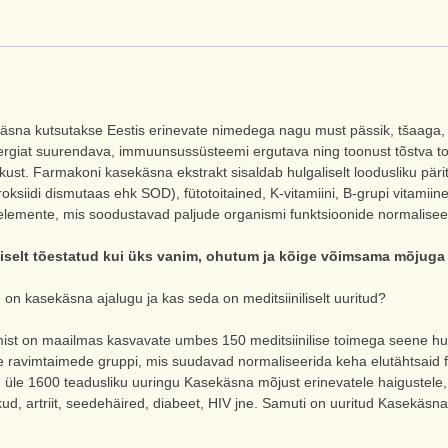
äsna kutsutakse Eestis erinevate nimedega nagu must pässik, tšaaga,
rgiat suurendava, immuunsussüsteemi ergutava ning toonust tõstva toi
ust. Farmakoni kasekäsna ekstrakt sisaldab hulgaliselt loodusliku pä
oksiidi dismutaas ehk SOD), fütotoitained, K-vitamiini, B-grupi vitamii
elemente, mis soodustavad paljude organismi funktsioonide normalisee
iliselt tõestatud kui üks vanim, ohutum ja kõige võimsama mõjuga
e on kasekäsna ajalugu ja kas seda on meditsiiniliselt uuritud?
ist on maailmas kasvavate umbes 150 meditsiinilise toimega seene hu
te ravimtaimede gruppi, mis suudavad normaliseerida keha elutähtsaid 
 üle 1600 teadusliku uuringu Kasekäsna mõjust erinevatele haigustele,
kud, artriit, seedehäired, diabeet, HIV jne. Samuti on uuritud Kasekäsn