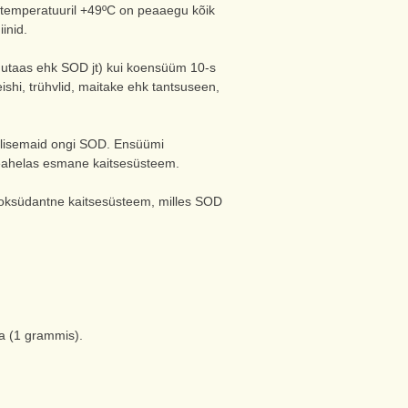
temperatuuril +49ºC on peaaegu kõik
inid.
taas ehk SOD jt) kui koensüüm 10-s
eishi, trühvlid, maitake ehk tantsuseen,
lulisemaid ongi SOD. Ensüümi
eahelas esmane kaitsesüsteem.
ntioksüdantne kaitsesüsteem, milles SOD
a (1 grammis).