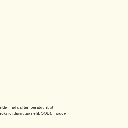
a madalal temperatuuril, st
peroksiidi dismutaas ehk SOD), muude