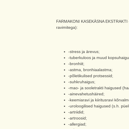
FARMAKONI KASEKÄSNA EKSTRAKTI on soov
ravimitega):
-stress ja ärevus;
-tuberkuloos ja muud kopsuhaigu
-bronhiit;
-astma, bronhiaalastma;
-põletikulised protsessid;
-suhkruhaigus;
-mao- ja sooletrakti haigused (ha
-ainevahetushäired;
-keemiaravi ja kiiritusravi kõrvalm
-uroloogilised haigused (s.h. püelon
-artriidid;
-artroosid;
-allergiad;