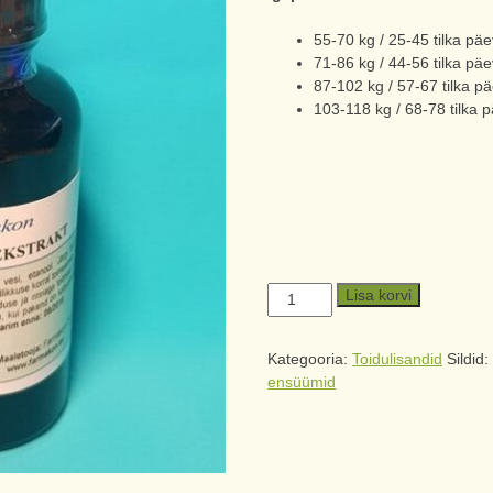
55-70 kg / 25-45 tilka pä
71-86 kg / 44-56 tilka pä
87-102 kg / 57-67 tilka p
103-118 kg / 68-78 tilka 
Lisa korvi
Kategooria:
Toidulisandid
Sildid
ensüümid