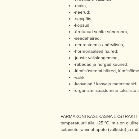
-maks;
-neerud;
-sapipõis;
-kopsud;
-ärritunud soolte sündroom;
-seedehäired;
-neurasteenia / närvilisus;
-hormonaalsed häired;
-juuste väljalangemine;
-rabedad ja nõrgad küüned;
-lümfisüsteemi häired, lümfisõl
-vähk;
-kasvajad / kasvaja metastaasid;
-organismi saastumine toksiliste
FARMAKONI KASEKÄSNA EKSTRAKTI tootmi
temperatuuril alla +25 ºC, mis on oluli
toitainete, aminohapete (valkude) ja m