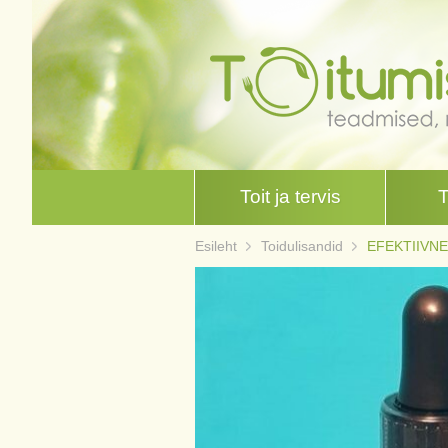
Toit ja tervis
Esileht
Toidulisandid
EFEKTIIVN