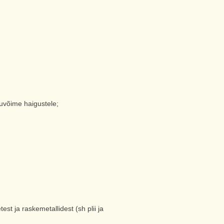
uvõime haigustele;
st ja raskemetallidest (sh plii ja