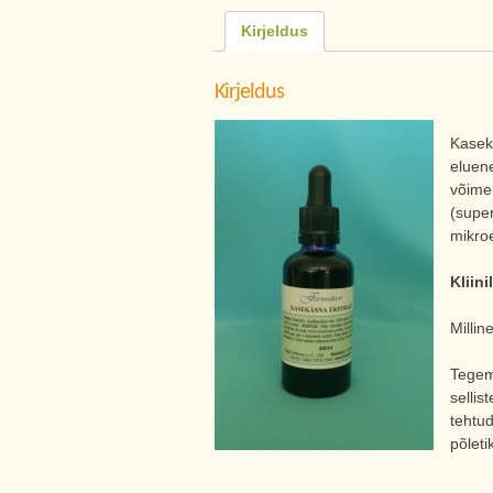
Kirjeldus
Kirjeldus
Kasek
eluene
võimek
(super
mikro
Kliin
Millin
Tegem
sellis
tehtud
põleti