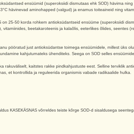
ioksüdantsed ensüümid (superoksiidi dismutaas ehk SOD) hävima ning 
3°C hävinevad aminohapped (valgud) ja enamus toiteaineid ning vitami
5-50 korda rohkem antioksüdantseid ensüüme (superoksiidi dismu
 vitamiinides, beetakaroteenis ja kalaõlis, eeterlikes õlides, seentes (r
epanu pööratud just antioksüdantse toimega ensüümidele, millest üks o
uundamine kahjutumateks ühenditeks. Seega on SOD selles ensüümid
 rakuväliselt, kaitstes rakke pindkahjustuste eest. Selline terviklik a
mas, et kontrollida ja reguleerida organismis vabade radikaalide hulka.
aldus KASEKÄSNAS võrreldes teiste kõrge SOD-d sisaldusega seenteg