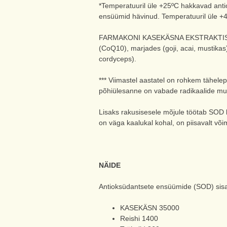
*Temperatuuril üle +25ºC hakkavad ant
ensüümid hävinud. Temperatuuril üle +4
FARMAKONI KASEKÄSNA EKSTRAKTIS on 2
(CoQ10), marjades (goji, acai, mustikas),
cordyceps).
*** Viimastel aastatel on rohkem tähel
põhiülesanne on vabade radikaalide m
Lisaks rakusisesele mõjule töötab SOD ka
on väga kaalukal kohal, on piisavalt või
NÄIDE
Antioksüdantsete ensüümide (SOD) sis
KASEKÄSN 35000
Reishi 1400