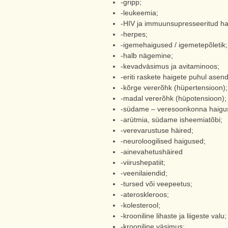
-gripp;
-leukeemia;
-HIV ja immuunsupresseeritud ha
-herpes;
-igemehaigused / igemetepõletik;
-halb nägemine;
-kevadväsimus ja avitaminoos;
-eriti raskete haigete puhul asend
-kõrge vererõhk (hüpertensioon);
-madal vererõhk (hüpotensioon);
-südame – veresoonkonna haigu
-arütmia, südame isheemiatõbi;
-verevarustuse häired;
-neuroloogilised haigused;
-ainevahetushäired
-viirushepatiit;
-veenilaiendid;
-tursed või veepeetus;
-ateroskleroos;
-kolesterool;
-krooniline lihaste ja liigeste valu;
-krooniline väsimus;