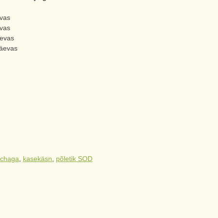
evas
evas
äevas
päevas
:
chaga
,
kasekäsn
,
põletik SOD