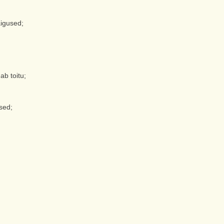
igused;
ab toitu;
sed;