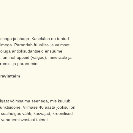
 chaga ja shaga. Kasekäsn on tuntud
mega. Parandab füüsilist- ja vaimset
ritoluga antioksüdantseid ensüüme
ne, aminohappeid (valgud), mineraale ja
rumist ja paranemini.
 ravimtaim
lgast võimsaima seenega, mis kuulub
funktsioone. Viimase 40 aasta jooksul on
 sealhulgas vähk, kasvajad, kroonilised
a vananemisvastast toimet.