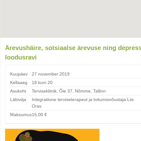
Ärevushäire, sotsiaalse ärevuse ning depres
loodusravi
Kuupäev
27 november 2019
Kellaaeg
18 kuni 20
Asukoht
Tervisekliinik, Õie 37, Nõmme, Tallinn
Läbiviija
Integratiivne terviseterapeut ja toitumisnõustaja Liis
Orav
Maksumus
15,00
€