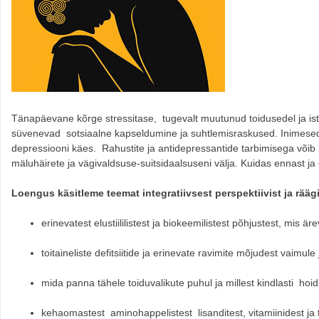
Tänapäevane kõrge stressitase, tugevalt muutunud toidusedel ja ist
süvenevad sotsiaalne kapseldumine ja suhtlemisraskused. Inimesed
depressiooni käes. Rahustite ja antidepressantide tarbimisega võib 
mäluhäirete ja vägivaldsuse-suitsidaalsuseni välja. Kuidas ennast j
Loengus käsitleme teemat integratiivsest perspektiivist ja r
ääg
erinevatest elustiililistest ja biokeemilistest põhjustest, mis
toitaineliste defitsiitide ja erinevate ravimite mõjudest vaimule
mida panna tähele toiduvalikute puhul ja millest kindlasti hoi
kehaomastest aminohappelistest lisanditest, vitamiinidest ja