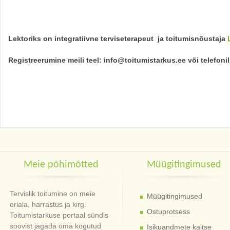
Lektoriks on integratiivne terviseterapeut ja toitumisnõustaja
Registreerumine meili teel: info@toitumistarkus.ee või telefonil
Meie põhimõtted
Müügitingimused
Tervislik toitumine on meie
Müügitingimused
eriala, harrastus ja kirg.
Ostuprotsess
Toitumistarkuse portaal sündis
soovist jagada oma kogutud
Isikuandmete kaitse