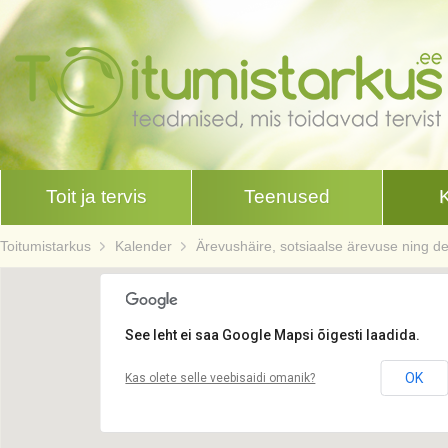
Toit ja tervis
Teenused
Toitumistarkus
Kalender
Ärevushäire, sotsiaalse ärevuse ning d
See leht ei saa Google Mapsi õigesti laadida.
OK
Kas olete selle veebisaidi omanik?