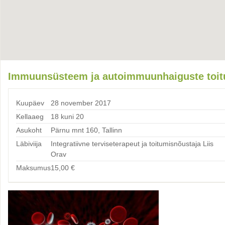
Immuunsüsteem ja autoimmuunhaiguste toitu
Kuupäev
28 november 2017
Kellaaeg
18 kuni 20
Asukoht
Pärnu mnt 160, Tallinn
Läbiviija
Integratiivne terviseterapeut ja toitumisnõustaja Liis
Orav
Maksumus
15,00
€