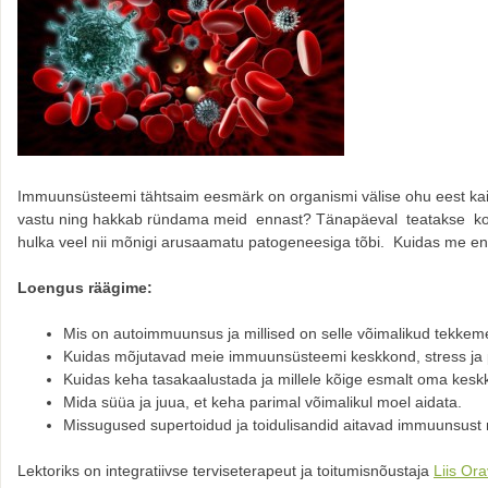
Immuunsüsteemi tähtsaim eesmärk on organismi välise ohu eest kai
vastu ning hakkab ründama meid ennast? Tänapäeval teatakse kok
hulka veel nii mõnigi arusaamatu patogeneesiga tõbi. Kuidas me 
Loengus räägime:
Mis on autoimmuunsus ja millised on selle võimalikud tekke
Kuidas mõjutavad meie immuunsüsteemi keskkond, stress ja
Kuidas keha tasakaalustada ja millele kõige esmalt oma kes
Mida süüa ja juua, et keha parimal võimalikul moel aidata.
Missugused supertoidud ja toidulisandid aitavad immuunsust 
Lektoriks on integratiivse terviseterapeut ja toitumisnõustaja
Liis Ora