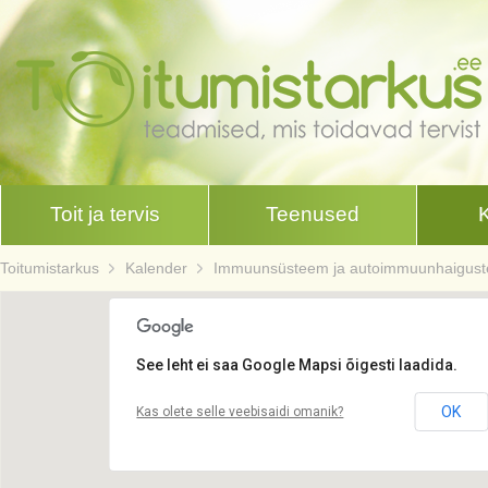
Toit ja tervis
Teenused
Toitumistarkus
Kalender
Immuunsüsteem ja autoimmuunhaiguste t
See leht ei saa Google Mapsi õigesti laadida.
OK
Kas olete selle veebisaidi omanik?