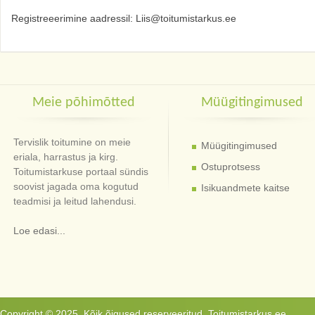
Registreeerimine aadressil: Liis@toitumistarkus.ee
Meie põhimõtted
Müügitingimused
Tervislik toitumine on meie
Müügitingimused
eriala, harrastus ja kirg.
Ostuprotsess
Toitumistarkuse portaal sündis
soovist jagada oma kogutud
Isikuandmete kaitse
teadmisi ja leitud lahendusi.
Loe edasi...
Copyright © 2025. Kõik õigused reserveeritud. Toitumistarkus.ee