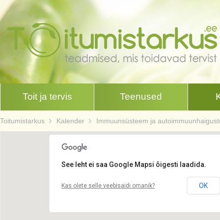
Toit ja tervis
Teenused
Toitumistarkus
Kalender
Immuunsüsteem ja autoimmuunhaiguste t
See leht ei saa Google Mapsi õigesti laadida.
OK
Kas olete selle veebisaidi omanik?