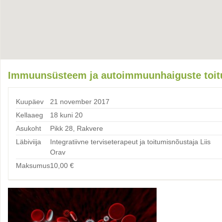
Immuunsüsteem ja autoimmuunhaiguste toitu
Kuupäev
21 november 2017
Kellaaeg
18 kuni 20
Asukoht
Pikk 28, Rakvere
Läbiviija
Integratiivne terviseterapeut ja toitumisnõustaja Liis
Orav
Maksumus
10,00
€