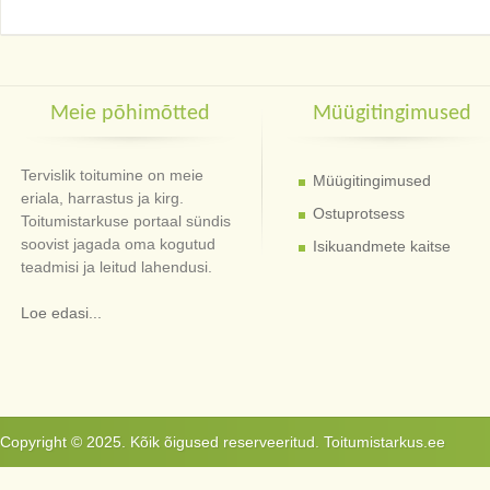
Meie põhimõtted
Müügitingimused
Tervislik toitumine on meie
Müügitingimused
eriala, harrastus ja kirg.
Ostuprotsess
Toitumistarkuse portaal sündis
soovist jagada oma kogutud
Isikuandmete kaitse
teadmisi ja leitud lahendusi.
Loe edasi...
Copyright © 2025. Kõik õigused reserveeritud. Toitumistarkus.ee