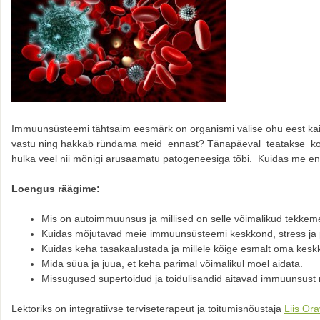
Immuunsüsteemi tähtsaim eesmärk on organismi välise ohu eest kai
vastu ning hakkab ründama meid ennast? Tänapäeval teatakse kok
hulka veel nii mõnigi arusaamatu patogeneesiga tõbi. Kuidas me 
Loengus räägime:
Mis on autoimmuunsus ja millised on selle võimalikud tekke
Kuidas mõjutavad meie immuunsüsteemi keskkond, stress ja
Kuidas keha tasakaalustada ja millele kõige esmalt oma kes
Mida süüa ja juua, et keha parimal võimalikul moel aidata.
Missugused supertoidud ja toidulisandid aitavad immuunsust 
Lektoriks on integratiivse terviseterapeut ja toitumisnõustaja
Liis Ora