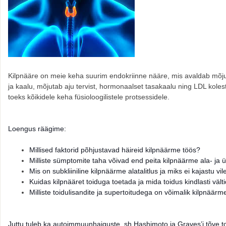
Kilpnääre on meie keha suurim endokriinne nääre, mis avaldab mõju 
ja kaalu, mõjutab aju tervist, hormonaalset tasakaalu ning LDL kole
toeks kõikidele keha füsioloogilistele protsessidele.
Loengus räägime:
Millised faktorid põhjustavad häireid kilpnäärme töös?
Milliste sümptomite taha võivad end peita kilpnäärme ala- ja ül
Mis on subkliiniline kilpnäärme alatalitlus ja miks ei kajastu 
Kuidas kilpnääret toiduga toetada ja mida toidus kindlasti vält
Milliste toidulisandite ja s
upertoitudega on võimalik kilpnäärm
Juttu tuleb ka autoimmuunhaiguste, sh Hashimoto ja Graves’i tõve toi