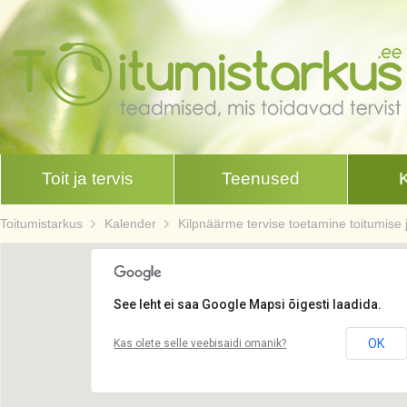
Toit ja tervis
Teenused
Toitumistarkus
Kalender
Kilpnäärme tervise toetamine toitumise j
See leht ei saa Google Mapsi õigesti laadida.
OK
Kas olete selle veebisaidi omanik?