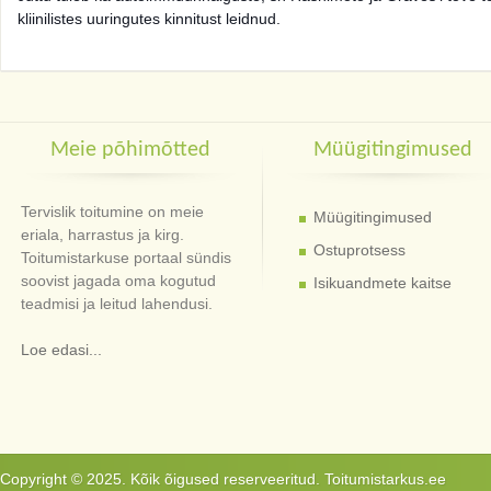
kliinilistes uuringutes kinnitust leidnud.
Meie põhimõtted
Müügitingimused
Tervislik toitumine on meie
Müügitingimused
eriala, harrastus ja kirg.
Ostuprotsess
Toitumistarkuse portaal sündis
soovist jagada oma kogutud
Isikuandmete kaitse
teadmisi ja leitud lahendusi.
Loe edasi...
Copyright © 2025. Kõik õigused reserveeritud. Toitumistarkus.ee