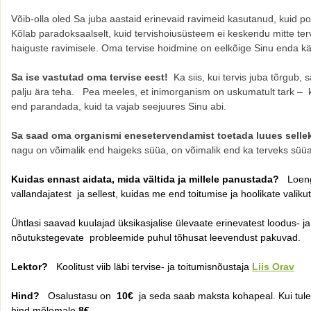
Võib-olla oled Sa juba aastaid erinevaid ravimeid kasutanud, kuid pol
Kõlab paradoksaalselt, kuid tervishoiusüsteem ei keskendu mitte ter
haiguste ravimisele. Oma tervise hoidmine on eelkõige Sinu enda kä
Sa ise vastutad oma tervise eest!
Ka siis, kui tervis juba tõrgub
palju ära teha. Pea meeles, et inimorganism on uskumatult tark – k
end parandada, kuid ta vajab seejuures Sinu abi.
Sa saad oma organismi enesetervendamist toetada luues selle
nagu on võimalik end haigeks süüa, on võimalik end ka terveks süüa
Kuidas ennast aidata, mida vältida ja millele panustada?
Loeng
vallandajatest
ja sellest, kuidas me end toitumise ja hoolikate val
Ühtlasi saavad kuulajad üksikasjalise ülevaate erinevatest loodus- ja
nõutukstegevate
probleemide puhul tõhusat leevendust pakuvad.
Lektor?
Koolitust viib läbi tervise- ja toitumisnõustaja
Liis Orav
Hind?
Osalustasu on
10€
ja seda saab maksta kohapeal. Kui tul
hind mõlemale
8€
.