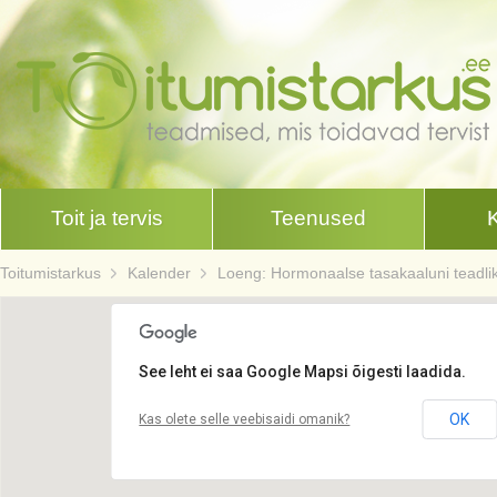
Toit ja tervis
Teenused
Toitumistarkus
Kalender
Loeng: Hormonaalse tasakaaluni teadli
See leht ei saa Google Mapsi õigesti laadida.
OK
Kas olete selle veebisaidi omanik?