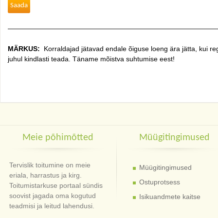
——————————————————————————————
MÄRKUS:
Korraldajad jätavad endale õiguse loeng ära jätta, kui re
juhul kindlasti teada. Täname mõistva suhtumise eest!
Meie põhimõtted
Müügitingimused
Tervislik toitumine on meie
Müügitingimused
eriala, harrastus ja kirg.
Ostuprotsess
Toitumistarkuse portaal sündis
soovist jagada oma kogutud
Isikuandmete kaitse
teadmisi ja leitud lahendusi.