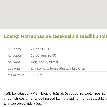
Loeng: Hormonaalse tasakaaluni teadliku to
Kuupäev
21 aprill 2015
Kellaaeg
18:30 kuni 20:00
Asukoht
Nelgi tee 2, Viimsi
Läbiviija
tervise- ja toitumisnõustaja Liis Orav
Maksumus
10,00
€
T
süklikorratused, PMS, fibroidid, tsüstid, östrogeenretseptor-positiiv
endometrioos… Tuhanded naised kannatavad
hormonaalsetest kõrva
terviseprobleemide käes.