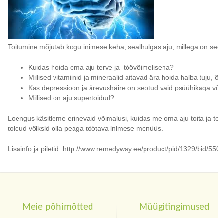
Toitumine mõjutab kogu inimese keha, sealhulgas aju, millega on seo
Kuidas hoida oma aju terve ja töövõimelisena?
Millised vitamiinid ja mineraalid aitavad ära hoida halba tuju
Kas depressioon ja ärevushäire on seotud vaid psüühikaga v
Millised on aju supertoidud?
Loengus käsitleme erinevaid võimalusi, kuidas me oma aju toita ja t
toidud võiksid olla peaga töötava inimese menüüs.
Lisainfo ja piletid: http://www.remedyway.ee/product/pid/1329/bid/55
Meie põhimõtted
Müügitingimused