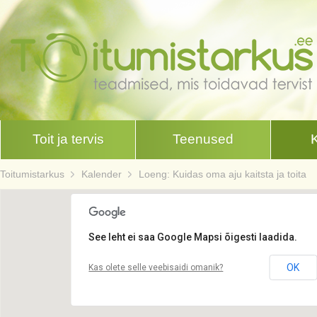
Toit ja tervis
Teenused
Toitumistarkus
Kalender
Loeng: Kuidas oma aju kaitsta ja toita
See leht ei saa Google Mapsi õigesti laadida.
OK
Kas olete selle veebisaidi omanik?