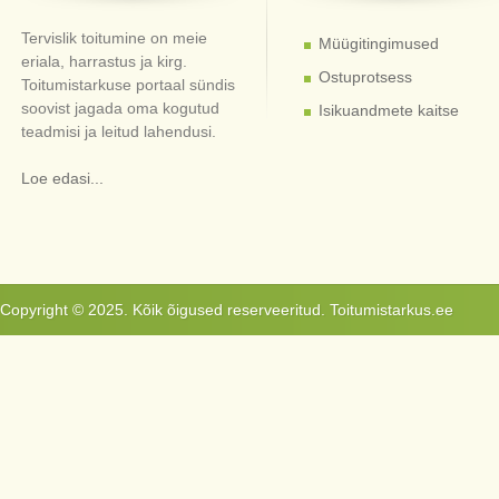
Tervislik toitumine on meie
Müügitingimused
eriala, harrastus ja kirg.
Ostuprotsess
Toitumistarkuse portaal sündis
soovist jagada oma kogutud
Isikuandmete kaitse
teadmisi ja leitud lahendusi.
Loe edasi...
Copyright © 2025. Kõik õigused reserveeritud. Toitumistarkus.ee