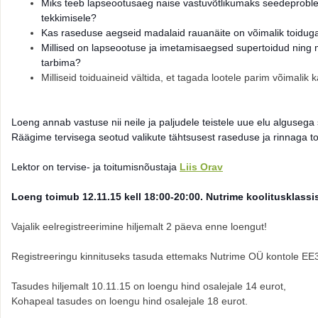
Miks teeb lapseootusaeg naise vastuvõtlikumaks seedeproble
tekkimisele?
Kas raseduse aegseid madalaid rauanäite on võimalik toiduga
Millised on lapseootuse ja imetamisaegsed supertoidud ning m
tarbima?
Milliseid toiduaineid vältida, et tagada lootele parim võimali
Loeng annab vastuse nii neile ja paljudele teistele uue elu algusega
Räägime tervisega seotud valikute tähtsusest raseduse ja rinnaga toi
Lektor on tervise- ja toitumisnõustaja
Liis Orav
Loeng toimub 12.11.15 kell 18:00-20:00. Nutrime koolitusklassis
Vajalik eelregistreerimine hiljemalt 2 päeva enne loengut!
Registreeringu kinnituseks tasuda ettemaks Nutrime OÜ kontole EE
Tasudes hiljemalt 10.11.15 on loengu hind osalejale 14 eurot,
Kohapeal tasudes on loengu hind osalejale 18 eurot.