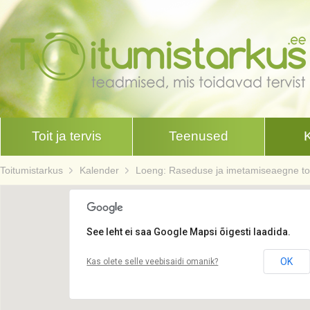
Toit ja tervis
Teenused
Toitumistarkus
Kalender
Loeng: Raseduse ja imetamiseaegne to
See leht ei saa Google Mapsi õigesti laadida.
OK
Kas olete selle veebisaidi omanik?