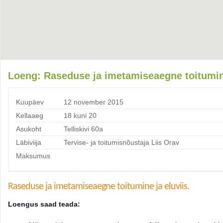
Loeng: Raseduse ja imetamiseaegne toitumi
Kuupäev
12 november 2015
Kellaaeg
18 kuni 20
Asukoht
Telliskivi 60a
Läbiviija
Tervise- ja toitumisnõustaja Liis Orav
Maksumus
Raseduse ja imetamiseaegne toitumine ja eluviis.
Loengus saad teada: