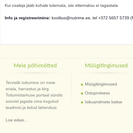
Kui osaleja jääb kohale tulemata, siis ettemaksu ei tagastata
Info ja registreerimine:
koolitus@nutrime.ee, tel +372 5657 5739 (
Meie põhimõtted
Müügitingimused
Tervislik toitumine on meie
Müügitingimused
eriala, harrastus ja kirg.
Ostuprotsess
Toitumistarkuse portaal sündis
soovist jagada oma kogutud
Isikuandmete kaitse
teadmisi ja leitud lahendusi.
Loe edasi...