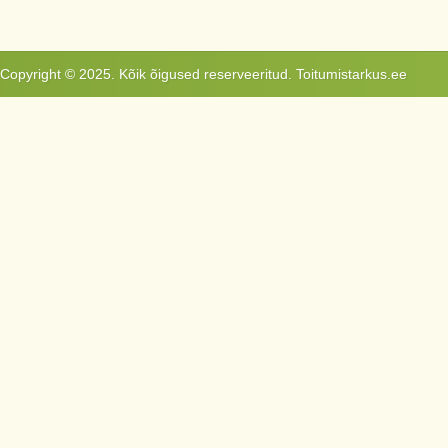
Copyright © 2025. Kõik õigused reserveeritud. Toitumistarkus.ee