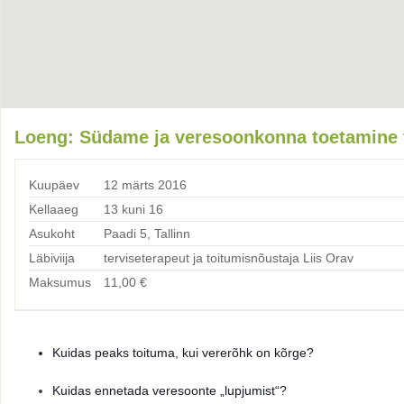
Loeng: Südame ja veresoonkonna toetamine to
Kuupäev
12 märts 2016
Kellaaeg
13 kuni 16
Asukoht
Paadi 5, Tallinn
Läbiviija
terviseterapeut ja toitumisnõustaja Liis Orav
Maksumus
11,00
€
Kuidas peaks toituma, kui vererõhk on kõrge?
Kuidas ennetada veresoonte „lupjumist“?