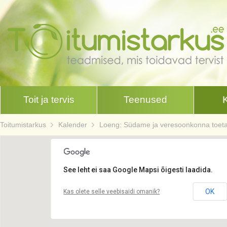
Toit ja tervis
Teenused
Toitumistarkus
Kalender
Loeng: Südame ja veresoonkonna toetami
See leht ei saa Google Mapsi õigesti laadida.
OK
Kas olete selle veebisaidi omanik?