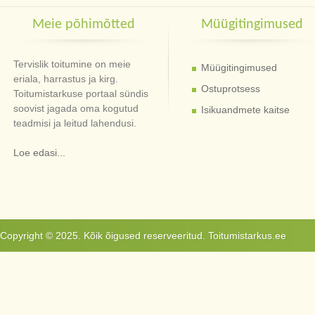
Meie põhimõtted
Müügitingimused
Tervislik toitumine on meie
Müügitingimused
eriala, harrastus ja kirg.
Ostuprotsess
Toitumistarkuse portaal sündis
soovist jagada oma kogutud
Isikuandmete kaitse
teadmisi ja leitud lahendusi.
Loe edasi...
Copyright © 2025. Kõik õigused reserveeritud. Toitumistarkus.ee