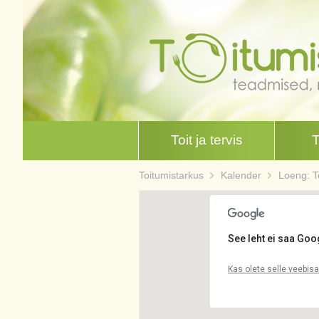
Toit ja tervis
Toitumistarkus
Kalender
Loeng: Te
See leht ei saa Goo
Kas olete selle veebis