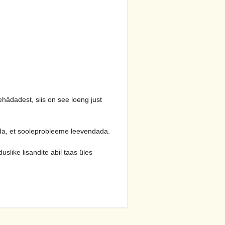
hädadest, siis on see loeng just
ada, et sooleprobleeme leevendada.
slike lisandite abil taas üles