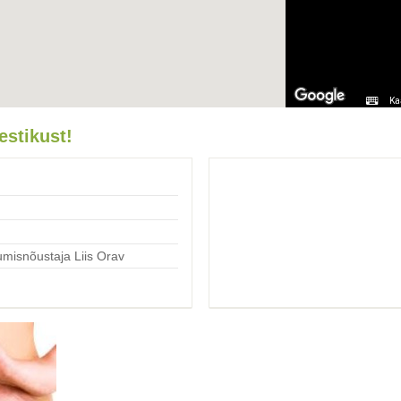
Ka
estikust!
tumisnõustaja Liis Orav