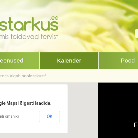
Teenused
Kalender
Pood
rvis algab soolestikust!
gle Mapsi õigesti laadida.
OK
aidi omanik?
F