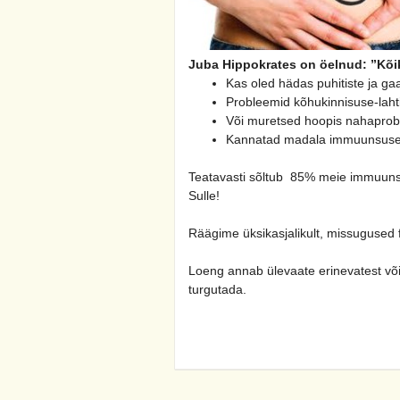
Juba Hippokrates on öelnud: ”Kõik
Kas oled hädas puhitiste ja g
Probleemid kõhukinnisuse-lahti
Või muretsed hoopis nahaproble
Kannatad madala immuunsuse, a
Teatavasti sõltub 85% meie immuunsuse
Sulle!
Räägime üksikasjalikult, missugused 
Loeng annab ülevaate erinevatest võima
turgutada.