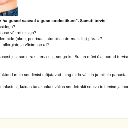
 haigused saavad alguse soolestikust”. Samuti tervis.
aasidega?
suse või refluksiga?
emide (akne, psoriaasi, atoopilise dermatiidi jt) pärast?
llergiate ja väsimuse all?
st just sooletrakti tervisest, seega kui Sul on mõni ülaltoodud tervise
faktorid meie seedimist mõjutavad ning mida vältida ja millele panust
lustest, kuidas tasakaalust väljas seedetrakti sobiva toitumise ja loodu