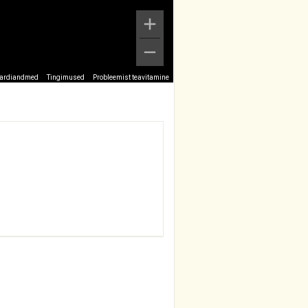
ardiandmed
Tingimused
Probleemist teavitamine