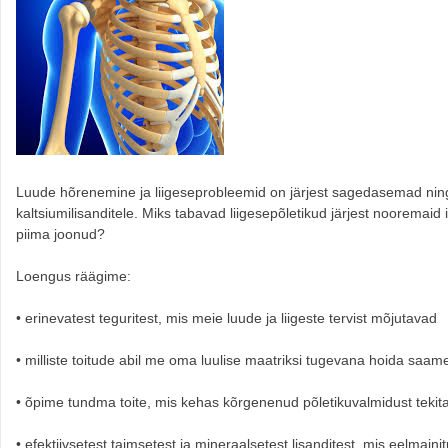
Luude hõrenemine ja liigeseprobleemid on järjest sagedasemad nin
kaltsiumilisanditele. Miks tabavad liigesepõletikud järjest nooremaid
piima joonud?
Loengus räägime:
• erinevatest teguritest, mis meie luude ja liigeste tervist mõjutavad
• milliste toitude abil me oma luulise maatriksi tugevana hoida saam
• õpime tundma toite, mis kehas kõrgenenud põletikuvalmidust tekitav
• efektiivsetest taimsetest ja mineraalsetest lisanditest, mis eelma