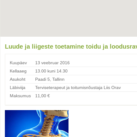
Luude ja liigeste toetamine toidu ja loodusra
Kuupäev
13 veebruar 2016
Kellaaeg
13.00 kuni 14.30
Asukoht
Paadi 5, Tallinn
Läbiviija
Terviseterapeut ja toitumisnõustaja Liis Orav
Maksumus
11,00
€