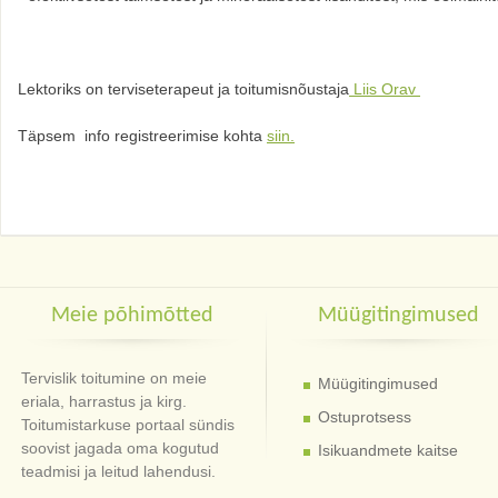
Lektoriks on terviseterapeut ja toitumisnõustaja
Liis Orav
Täpsem info registreerimise kohta
siin.
Meie põhimõtted
Müügitingimused
Tervislik toitumine on meie
Müügitingimused
eriala, harrastus ja kirg.
Ostuprotsess
Toitumistarkuse portaal sündis
soovist jagada oma kogutud
Isikuandmete kaitse
teadmisi ja leitud lahendusi.