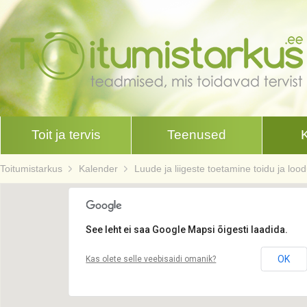
Toit ja tervis
Teenused
Toitumistarkus
Kalender
Luude ja liigeste toetamine toidu ja loo
See leht ei saa Google Mapsi õigesti laadida.
OK
Kas olete selle veebisaidi omanik?