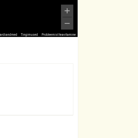
ardiandmed
Tingimused
Probleemist teavitamine