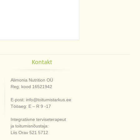
Kontakt
Alimonia Nutrition OÜ
Reg. kood 16521942
E-post: info@toitumistarkus.ee
Tööaeg: E – R 9 -17
Integratiivne terviseterapeut
ja toitumisnõustaja:
Liis Orav 521 5712