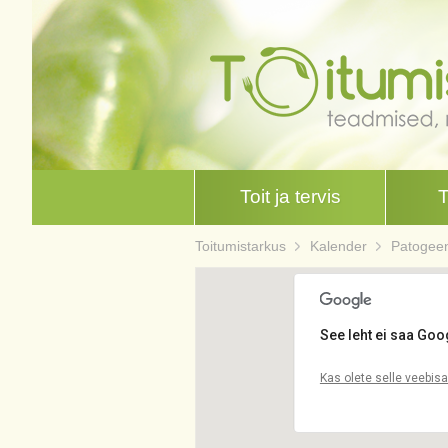
Toit ja tervis
Toitumistarkus
Kalender
Patogeen
See leht ei saa Goo
Kas olete selle veebis