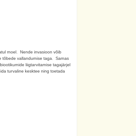
matul moel. Nende invasioon võib
ste tõbede vallandumise taga. Samas
iootikumide liigtarvitamise tagajärjel
eida turvaline kesktee ning toetada