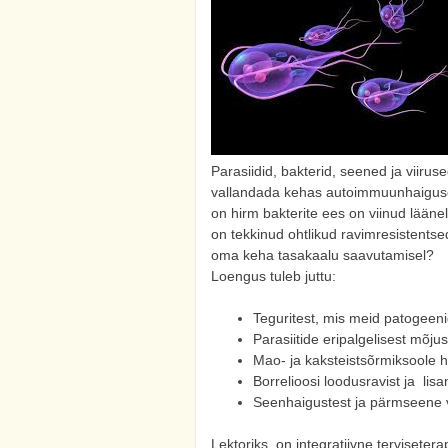
Parasiidid, bakterid, seened ja viiru
vallandada kehas autoimmuunhaiguse, 
on hirm bakterite ees on viinud läänel
on tekkinud ohtlikud ravimresistentsed
oma keha tasakaalu saavutamisel?
Loengus tuleb juttu:
Teguritest, mis meid patogeeni
Parasiitide eripalgelisest mõj
Mao- ja kaksteistsõrmiksoole h
Borrelioosi loodusravist ja lis
Seenhaigustest ja pärmseene 
Lektoriks on integratiivne terviseter