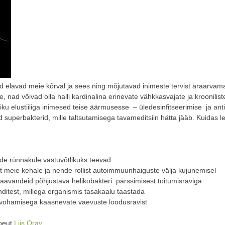
sed elavad meie kõrval ja sees ning mõjutavad inimeste tervist äraarva
nad võivad olla halli kardinalina erinevate vähkkasvajate ja kroonili
iku elustiiliga inimesed teise äärmusesse – üledesinfitseerimise ja antib
 superbakterid, mille taltsutamisega tavameditsiin hätta jääb. Kuidas l
de rünnakule vastuvõtlikuks teevad
ust meie kehale ja nende rollist autoimmuunhaiguste välja kujunemisel
aavandeid põhjustava helikobakteri pärssimisest toitumisraviga
anditest, millega organismis tasakaalu taastada
vohamisega kaasnevate vaevuste loodusravist
apeut
Liis Orav