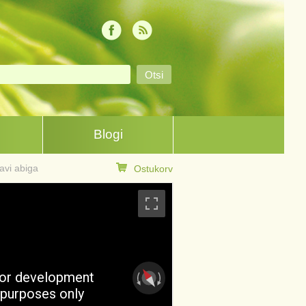
Blogi
avi abiga
Ostukorv
or development
purposes only