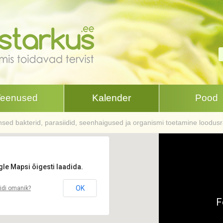
Teenused
Kalender
Pood
sed bakterid, parasiidid, seenhaigused ja organismi toetamine loodusr
gle Mapsi õigesti laadida.
OK
aidi omanik?
F