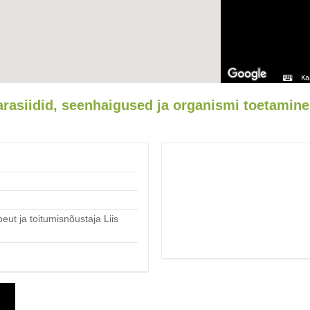
Ka
arasiidid, seenhaigused ja organismi toetamine
peut ja toitumisnõustaja Liis