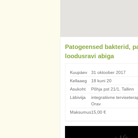
Patogeensed bakterid, p
loodusravi abiga
Kuupäev
31 oktoober 2017
Kellaaeg
18 kuni 20
Asukoht
Põhja pst 21/1, Tallinn
Läbiviija
integratiivne tervisetera
Orav
Maksumus
15,00
€