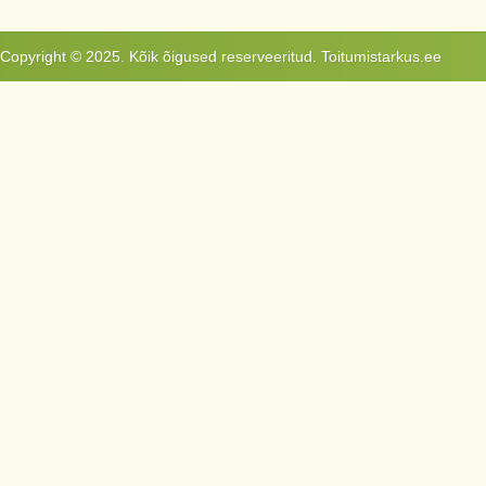
Copyright © 2025. Kõik õigused reserveeritud. Toitumistarkus.ee