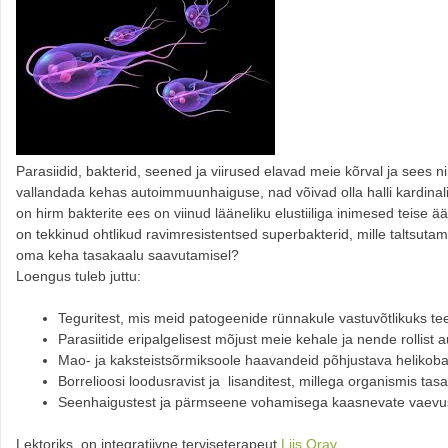
Parasiidid, bakterid, seened ja viirused elavad meie kõrval ja sees
vallandada kehas autoimmuunhaiguse, nad võivad olla halli kardinal
on hirm bakterite ees on viinud lääneliku elustiiliga inimesed teise ä
on tekkinud ohtlikud ravimresistentsed superbakterid, mille taltsutam
oma keha tasakaalu saavutamisel?
Loengus tuleb juttu:
Teguritest, mis meid patogeenide rünnakule vastuvõtlikuks te
Parasiitide eripalgelisest mõjust meie kehale ja nende rollis
Mao- ja kaksteistsõrmiksoole haavandeid põhjustava helikobak
Borrelioosi loodusravist ja lisanditest, millega organismis ta
Seenhaigustest ja pärmseene vohamisega kaasnevate vaevus
Lektoriks on integratiivne terviseterapeut
Liis Orav