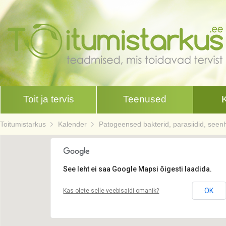
Toit ja tervis
Teenused
Toitumistarkus
Kalender
Patogeensed bakterid, parasiidid, seen
See leht ei saa Google Mapsi õigesti laadida.
OK
Kas olete selle veebisaidi omanik?