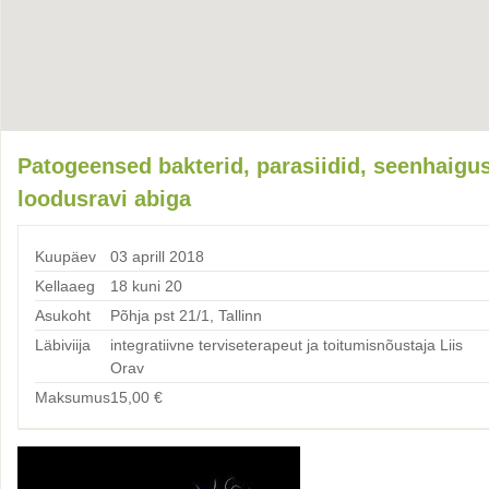
Patogeensed bakterid, parasiidid, seenhaigu
loodusravi abiga
Kuupäev
03 aprill 2018
Kellaaeg
18 kuni 20
Asukoht
Põhja pst 21/1, Tallinn
Läbiviija
integratiivne terviseterapeut ja toitumisnõustaja Liis
Orav
Maksumus
15,00
€