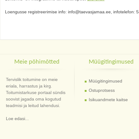
Loengusse registreerimise info: info@taevasjamaa.ee, infotelefon:
Meie põhimõtted
Müügitingimused
Tervislik toitumine on meie
Müügitingimused
eriala, harrastus ja kirg.
Ostuprotsess
Toitumistarkuse portaal sündis
soovist jagada oma kogutud
Isikuandmete kaitse
teadmisi ja leitud lahendusi.
Loe edasi...