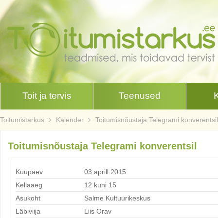
Toit ja tervis
Teenused
Toitumistarkus
Kalender
Toitumisnõustaja Telegrami konverentsil
Toitumisnõustaja Telegrami konverentsil
Kuupäev
03 aprill 2015
Kellaaeg
12 kuni 15
Asukoht
Salme Kultuurikeskus
Läbiviija
Liis Orav