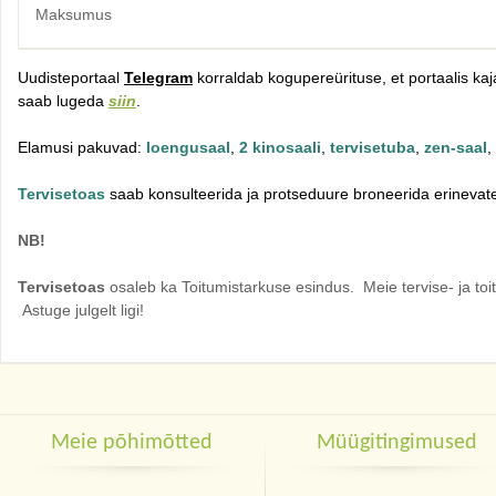
Maksumus
Uudisteportaal
Telegram
korraldab kogupereürituse, et portaalis k
saab lugeda
siin
.
Elamusi pakuvad:
loengusaal
,
2
kinosaali
,
tervisetuba
,
zen-saal
,
Tervisetoas
saab konsulteerida ja protseduure broneerida erinevate 
NB!
Tervisetoas
osaleb ka Toitumistarkuse esindus. Meie tervise- ja to
Astuge julgelt ligi!
Meie põhimõtted
Müügitingimused