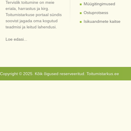
Tervislik toitumine on meie
Müügitingimused
eriala, harrastus ja kirg.
Ostuprotsess
Toitumistarkuse portaal sündis
soovist jagada oma kogutud
Isikuandmete kaitse
teadmisi ja leitud lahendusi.
Loe edasi...
Copyright © 2025. Kõik õigused reserveeritud. Toitumistarkus.ee