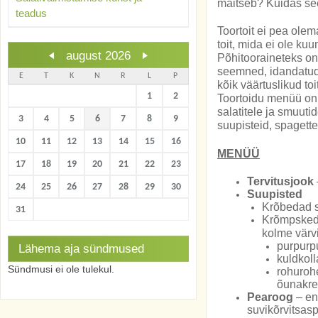
maitseb? Kuidas se
teadus
Toortoit ei pea ole
toit, mida ei ole ku
august 2026
Põhitooraineteks on 
seemned, idandatud t
E
T
K
N
R
L
P
kõik väärtuslikud to
1
2
Toortoidu menüü on r
salatitele ja smuuti
3
4
5
6
7
8
9
suupisteid, spagette
10
11
12
13
14
15
16
MENÜÜ
17
18
19
20
21
22
23
Tervitusjook
24
25
26
27
28
29
30
Suupisted
Krõbedad 
31
Krõmpsked 
kolme värv
purpurp
Lähema aja sündmused
kuldkoll
Sündmusi ei ole tulekul.
rohuroh
õunakr
Pearoog
– en
suvikõrvitsas