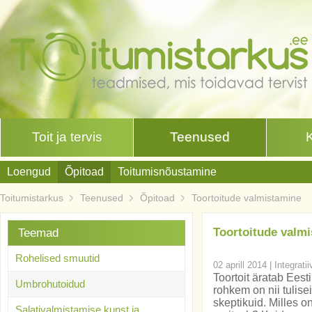
Toit ja tervis
Teenused
Loengud
Õpitoad
Toitumisnõustamine
Toitumistarkus
Teenused
Õpitoad
Toortoitude valmistamine
Toortoitude valm
Teemad
Rohelised smuutid
02 aprill 2014
|
Integrati
Toortoit äratab Ees
Umbrohutoidud
rohkem on nii tulise
skeptikuid. Milles o
Salativalmistamise kunst ja