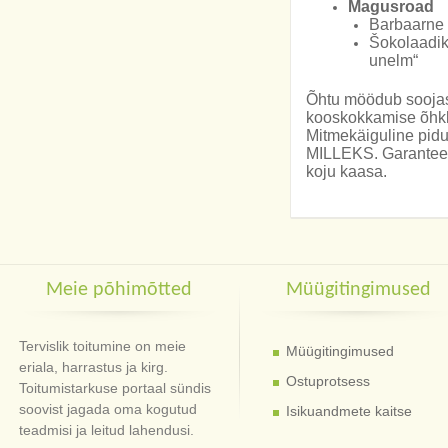
Magusroad
Barbaarne 
Šokolaadi
unelm“
Õhtu möödub soojas
kooskokkamise õhk
Mitmekäiguline pid
MILLEKS. Garanteeri
koju kaasa.
Meie põhimõtted
Müügitingimused
Tervislik toitumine on meie
Müügitingimused
eriala, harrastus ja kirg.
Ostuprotsess
Toitumistarkuse portaal sündis
soovist jagada oma kogutud
Isikuandmete kaitse
teadmisi ja leitud lahendusi.