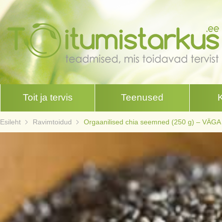
Toit ja tervis
Teenused
Esileht
Ravimtoidud
Orgaanilised chia seemned (250 g) – VÄ