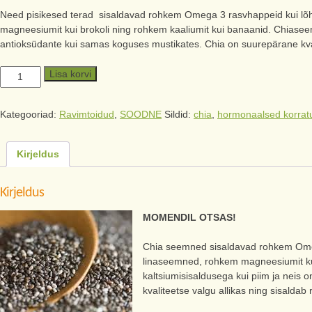
Need pisikesed terad sisaldavad rohkem Omega 3 rasvhappeid kui lõ
magneesiumit kui brokoli ning rohkem kaaliumit kui banaanid. Chiase
antioksüdante kui samas koguses mustikates. Chia on suurepärane kvalit
Lisa korvi
Kategooriad:
Ravimtoidud
,
SOODNE
Sildid:
chia
,
hormonaalsed korrat
Kirjeldus
Kirjeldus
MOMENDIL OTSAS!
Chia seemned sisaldavad rohkem Omeg
linaseemned, rohkem magneesiumit ku
kaltsiumisisaldusega kui piim ja nei
kvaliteetse valgu allikas ning sisaldab 