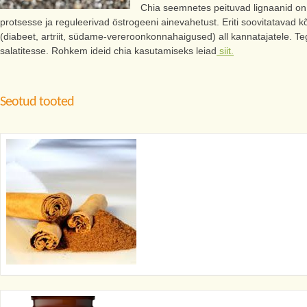
Chia seemnetes peituvad lignaanid on 
protsesse ja reguleerivad östrogeeni ainevahetust. Eriti soovitatavad kõ
(diabeet, artriit, südame-vereroonkonnahaigused) all kannatajatele. T
salatitesse. Rohkem ideid chia kasutamiseks leiad
siit.
Seotud tooted