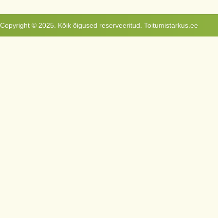
Copyright © 2025. Kõik õigused reserveeritud. Toitumistarkus.ee