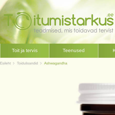
Toit ja tervis
Teenused
Esileht
Toidulisandid
Ashwagandha