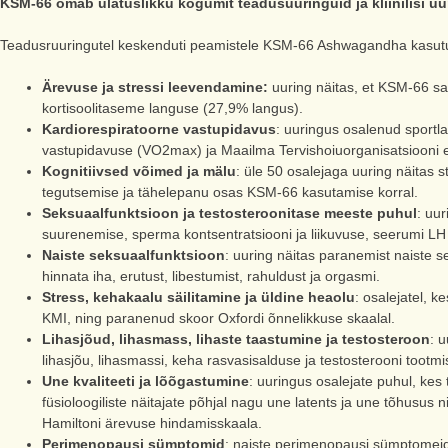
KSM-66 omab ulatuslikku kogumit teadusuuringuid ja kliinilisi uu
Teadusruuringutel keskenduti peamistele KSM-66 Ashwagandha kasutu
Ärevuse ja stressi leevendamine:
uuring näitas, et KSM-66 s
kortisoolitaseme languse (27,9% langus).
Kardiorespiratoorne vastupidavus
: uuringus osalenud sportl
vastupidavuse (VO2max) ja Maailma Tervishoiuorganisatsiooni e
Kognitiivsed võimed ja mälu
: üle 50 osalejaga uuring näitas s
tegutsemise ja tähelepanu osas KSM-66 kasutamise korral.
Seksuaalfunktsioon ja testosteroonitase meeste puhul
: uu
suurenemise, sperma kontsentratsiooni ja liikuvuse, seerumi LH 
Naiste seksuaalfunktsioon
: uuring näitas paranemist naiste 
hinnata iha, erutust, libestumist, rahuldust ja orgasmi.
Stress, kehakaalu säilitamine ja üldine heaolu
: osalejatel, 
KMI, ning paranenud skoor Oxfordi õnnelikkuse skaalal.
Lihasjõud, lihasmass, lihaste taastumine ja testosteroon
: 
lihasjõu, lihasmassi, keha rasvasisalduse ja testosterooni too
Une kvaliteeti ja lõõgastumine
: uuringus osalejate puhul, ke
füsioloogiliste näitajate põhjal nagu une latents ja une tõhusus 
Hamiltoni ärevuse hindamisskaala.
Perimenopausi sümptomid
: naiste perimenopausi sümptomeid