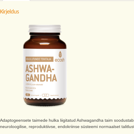
Kirjeldus
Adaptogeensete taimede hulka liigitatud Ashwagandha taim soodustab
neuroloogilise, reproduktiivse, endokriinse süsteemi normaalset talitlu