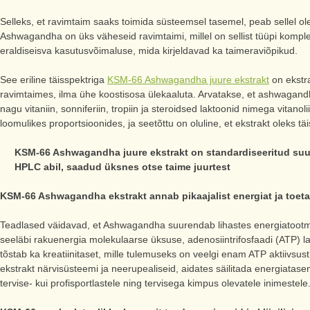
Selleks, et ravimtaim saaks toimida süsteemsel tasemel, peab sellel ol
Ashwagandha on üks väheseid ravimtaimi, millel on sellist tüüpi komp
eraldiseisva kasutusvõimaluse, mida kirjeldavad ka taimeraviõpikud.
See eriline täisspektriga
KSM-66 Ashwagandha juure ekstrakt
on ekstra
ravimtaimes, ilma ühe koostisosa ülekaaluta. Arvatakse, et ashwagand
nagu vitaniin, sonniferiin, tropiin ja steroidsed laktoonid nimega vit
loomulikes proportsioonides, ja seetõttu on oluline, et ekstrakt oleks tä
KSM-66 Ashwagandha juure ekstrakt on standardiseeritud suuri
HPLC abil, saadud üksnes otse taime juurtest
KSM-66 Ashwagandha ekstrakt annab pikaajalist energiat ja toet
Teadlased väidavad, et Ashwagandha suurendab lihastes energiatootmi
seeläbi rakuenergia molekulaarse üksuse, adenosiintrifosfaadi (ATP)
tõstab ka kreatiinitaset, mille tulemuseks on veelgi enam ATP aktiivsus
ekstrakt närvisüsteemi ja neerupealiseid, aidates säilitada energiatase
tervise- kui profisportlastele ning tervisega kimpus olevatele inimestele