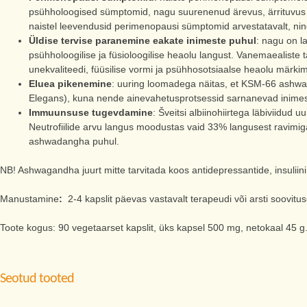
psühholoogised sümptomid, nagu suurenenud ärevus, ärrituvus ja
naistel leevendusid perimenopausi sümptomid arvestatavalt, ning
Üldise tervise paranemine eakate inimeste puhul
: nagu on l
psühholoogilise ja füsioloogilise heaolu langust. Vanemaealiste t
unekvaliteedi, füüsilise vormi ja psühhosotsiaalse heaolu märk
Eluea pikenemine
: uuring loomadega näitas, et KSM-66 ashwa
Elegans), kuna nende ainevahetusprotsessid sarnanevad inime
Immuunsuse tugevdamine
: Šveitsi albiinohiirtega läbiviidud
Neutrofiilide arvu langus moodustas vaid 33% langusest ravimiga e
ashwadangha puhul.
NB! Ashwagandha juurt mitte tarvitada koos antidepressantide, insuliini
Manustamine
:
2-4 kapslit päevas vastavalt terapeudi või arsti soovit
Toote kogus: 90 vegetaarset kapslit, üks kapsel 500 mg, netokaal 45 g
Seotud tooted