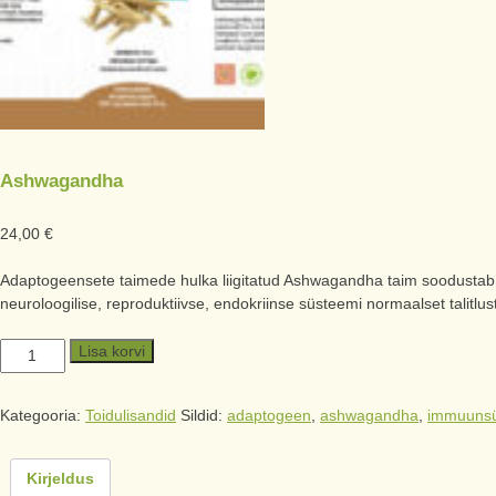
Ashwagandha
24,00
€
Adaptogeensete taimede hulka liigitatud Ashwagandha taim soodustab
neuroloogilise, reproduktiivse, endokriinse süsteemi normaalset talitlu
Lisa korvi
Kategooria:
Toidulisandid
Sildid:
adaptogeen
,
ashwagandha
,
immuuns
Kirjeldus