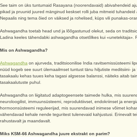
See taim on üks tuntumaid Rasayana (noorendavaid) abivahendeid ajur
pikad ja pruunid juured mänginud keskset rolli juba mitmeid tuhandeid 
Nepaalis ning tema õied on väiksed ja rohelised, küps vili punakas-ora
Ashwagandha toetab head und ja lõõgastunud olekut, seda on traditsio
Ladina keeles tähendabki ashwagandha otsetõlkes kui «unetekitaja». P
Mis on Ashwagandha?
Ashwagandha
on ajurveda, traditsioonilise India ravitsemissüsteemi li
nüüd kogeb see suurt ülemaailmset tuntust tänu hiljutiste meditsiini-
tasakaalu kehas tuues keha tagasi algsesse balanssi, näiteks aitab tai
tasakaalutuste puhul.
Ashwagandha on liigitatud adaptogeensete taimede hulka, mis suurend
neuroloogilist, immuunsüsteemi, reproduktiivset, endokriinset ja ener
hormoonsüsteemi reguleerijad, mis suurendavad inimese võimet kohaned
vähendavad kehale nende teguritest tulenevaid kahjustusi. Erinevalt 
rahustavalt ja maandavalt.
Miks KSM-66 Ashwagandha juure ekstrakt on parim?