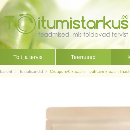
Toit ja tervis
Teenused
Esileht
Toidulisandid
Creapure® kreatiin – puhtaim kreatiin lihas