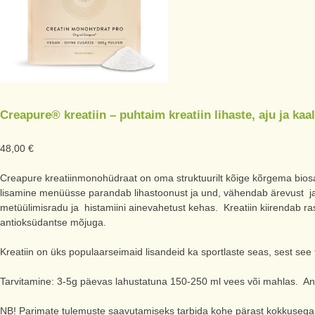
Creapure® kreatiin – puhtaim kreatiin lihaste, aju ja ka
48,00
€
Creapure kreatiinmonohüdraat on oma struktuurilt kõige kõrgema biosaa
lisamine menüüsse parandab lihastoonust ja und, vähendab ärevust ja 
metüülimisradu ja histamiini ainevahetust kehas. Kreatiin kiirendab r
antioksüdantse mõjuga.
Kreatiin on üks populaarseimaid lisandeid ka sportlaste seas, sest see t
Tarvitamine: 3-5g päevas lahustatuna 150-250 ml vees või mahlas. An
NB! Parimate tulemuste saavutamiseks tarbida kohe pärast kokkusega