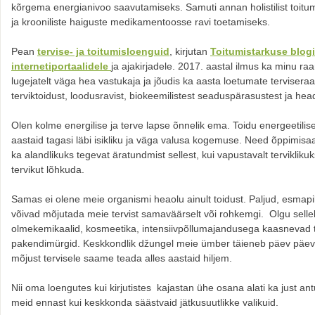
kõrgema energianivoo saavutamiseks. Samuti annan holistilist toitum
ja krooniliste haiguste medikamentoosse ravi toetamiseks.
Pean
tervise- ja toitumisloenguid
, kirjutan
Toitumistarkuse blog
internetiportaalidele
ja ajakirjadele. 2017. aastal ilmus ka minu r
lugejatelt väga hea vastukaja ja jõudis ka aasta loetumate terviser
terviktoidust, loodusravist, biokeemilistest seaduspärasustest ja hea
Olen kolme energilise ja terve lapse õnnelik ema. Toidu energeetilis
aastaid tagasi läbi isikliku ja väga valusa kogemuse. Need õppimisaa
ka alandlikuks tegevat äratundmist sellest, kui vapustavalt terviklik
tervikut lõhkuda.
Samas ei olene meie organismi heaolu ainult toidust. Paljud, esmapil
võivad mõjutada meie tervist samaväärselt või rohkemgi. Olgu sellek
olmekemikaalid, kosmeetika, intensiivpõllumajandusega kaasnevad tok
pakendimürgid. Keskkondlik džungel meie ümber täieneb päev päevalt
mõjust tervisele saame teada alles aastaid hiljem.
Nii oma loengutes kui kirjutistes kajastan ühe osana alati ka just an
meid ennast kui keskkonda säästvaid jätkusuutlikke valikuid.