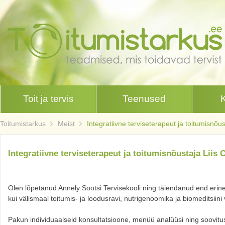
Toit ja tervis
Teenused
Toitumistarkus
Meist
Integratiivne terviseterapeut ja toitumisnõus
Integratiivne terviseterapeut ja toitumisnõustaja Liis 
Olen lõpetanud Annely Sootsi Tervisekooli ning täiendanud end erineva
kui välismaal toitumis- ja loodusravi, nutrigenoomika ja biomeditsiini 
Pakun individuaalseid konsultatsioone, menüü analüüsi ning soovi