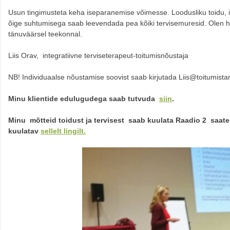
Usun tingimusteta keha iseparanemise võimesse. Loodusliku toidu, i
õige suhtumisega saab leevendada pea kõiki tervisemuresid. Olen he
tänuväärsel teekonnal.
Liis Orav, integratiivne terviseterapeut-toitumisnõustaja
NB! Individuaalse nõustamise soovist saab kirjutada Liis@toitumista
Minu klientide edulugudega saab tutvuda
siin
.
Minu mõtteid toidust ja tervisest saab kuulata
Raadio 2 saat
kuulatav
sellelt lingilt.