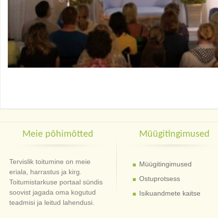
Meie põhimõtted
Müügitingimused
Tervislik toitumine on meie
Müügitingimused
eriala, harrastus ja kirg.
Ostuprotsess
Toitumistarkuse portaal sündis
soovist jagada oma kogutud
Isikuandmete kaitse
teadmisi ja leitud lahendusi.