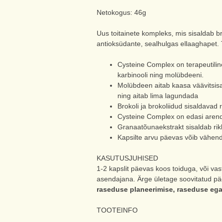
Netokogus: 46g
Uus toitainete kompleks, mis sisaldab bro
antioksüdante, sealhulgas ellaaghapet.
Cysteine Complex on terapeutiline 
karbinooli ning molübdeeni.
Molübdeen aitab kaasa väävitsis
ning aitab lima lagundada
Brokoli ja brokoliidud sisaldavad r
Cysteine Complex on edasi arend
Granaatõunaekstrakt sisaldab rik
Kapsilte arvu päevas võib vähend
KASUTUSJUHISED
1-2 kapslit päevas koos toiduga, või vasta
asendajana. Ärge ületage soovitatud päeva
raseduse planeerimise, raseduse ega 
TOOTEINFO