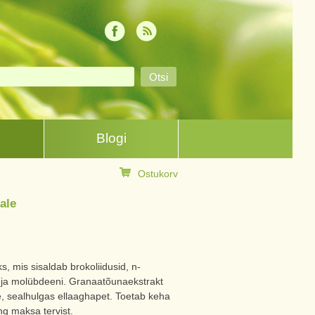
Blogi
Ostukorv
ale
s, mis sisaldab brokoliidusid, n-
et ja molübdeeni. Granaatõunaekstrakt
te, sealhulgas ellaaghapet. Toetab keha
g maksa tervist.