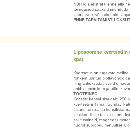
NB! Hoia ekstrakti enne alla ne
toimeained saaksid imenduda. J
intensiivne, võib ekstrakti lah
ENNE TARVITAMIST LOKSU
Liposoomne kvertsetiin 
kps)
Kvertsetiin on tugevatoimeline
rohkem uuritud bioflavonoidiga,
ning antioksüdatiivseid omadusi
antihistamiinikum ja põletikuv
TOOTEINFO
Koostis: kapsel sisaldab: 250 
kvertsetiini firmalt Sunday Nat
Lisand ei sisalda kunstlikke li
keskkondlikke toksilisi ühendeid
säilitusaineid, magneesiumster
hüdroksüpropüülmetüültsellul