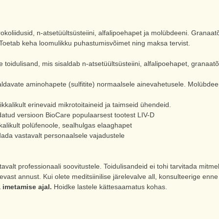
koliidusid, n-atsetüültsüsteiini, alfalipoehapet ja molübdeeni. Granaatõ
 Toetab keha loomulikku puhastumisvõimet ning maksa tervist.
toidulisand, mis sisaldab n-atsetüültsüsteiini, alfalipoehapet, granaatõu
aldavate aminohapete (sulfitite) normaalsele ainevahetusele. Molübde
ikkalikult erinevaid mikrotoitaineid ja taimseid ühendeid.
atud versioon BioCare populaarsest tootest LIV-D
kalikult polüfenoole, sealhulgas elaaghapet
ada vastavalt personaalsele vajadustele
valt professionaali soovitustele. Toidulisandeid ei tohi tarvitada mitmekes
st annust. Kui olete meditsiinilise järelevalve all, konsulteerige enne 
imetamise ajal.
Hoidke lastele kättesaamatus kohas.