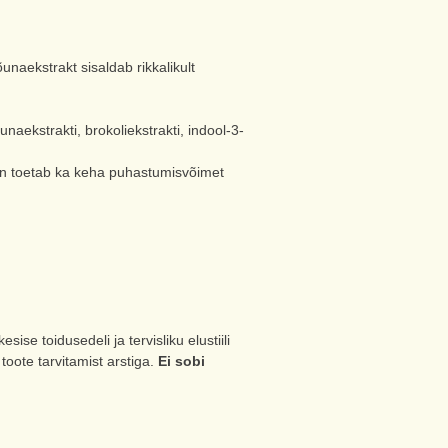
unaekstrakt sisaldab rikkalikult
naekstrakti, brokoliekstrakti, indool-3-
en toetab ka keha puhastumisvõimet
ise toidusedeli ja tervisliku elustiili
toote tarvitamist arstiga.
Ei sobi