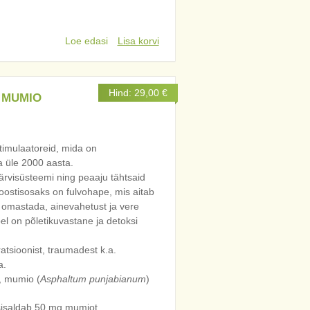
Loe edasi
Lisa korvi
Hind:
29,00
€
e MUMIO
imulaatoreid, mida on
a üle 2000 aasta.
rvisüsteemi ning peaaju tähtsaid
oostisosaks on fulvohape, mis aitab
d omastada, ainevahetust ja vere
l on põletikuvastane ja detoksi
tsioonist, traumadest k.a.
a.
, mumio (
Asphaltum punjabianum
)
sisaldab 50 mg mumiot.