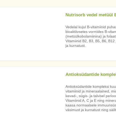
Nutrisorb vedel metüül
Vedelal kujul B-vitamiinid puha
bioaktiivsetes vormides B-vitam
(metüülkobolamiinina) ja folaat
Vitamiinid B2, B3, B5, B6, B12
ja kurnatust.
Antioksüdantide komple
Antioksüdantide kompleksi ku
vitamiinid ja mineraalained, mi
kevad-, sügis- ja talvisel peri
Vitamiinid A, C ja E ning miner
kaasa normaalsele immuunsüst
väsimust ja kurnatust ning säili