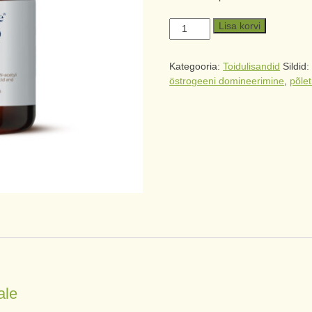
Lisa korvi
Kategooria:
Toidulisandid
Sildid
östrogeeni domineerimine
,
põlet
ale