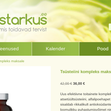
Teenused
Kalender
Pood
ompleks maksale
Tsüsteiini kompleks maks
42,00
€
36,00
€
Uus efektiivne toitainete komplek
atsetüültsüsteiini, alfalipoehap
sisaldab rikkalikult antioksüdan
loomulikku puhastumisvõimet nin