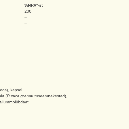
%NRV*-st
200
–
–
–
–
–
–
uloos), kapsel
kt (
Punica granatum
seemnekestad),
kaaliummolübdaat.