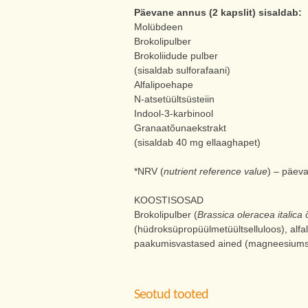
Päevane annus (2 kapslit) sisaldab:
Molübdeen
Brokolipulber
Brokoliidude pulber
(sisaldab sulforafaani)
Alfalipoehape
N-atsetüültsüsteiin
Indool-3-karbinool
Granaatõunaekstrakt
(sisaldab 40 mg ellaaghapet)
*NRV (
nutrient reference value
) – päev
KOOSTISOSAD
Brokolipulber (
Brassica oleracea italica 
(hüdroksüpropüülmetüültselluloos), alfal
paakumisvastased ained (magneesiumsteara
Seotud tooted