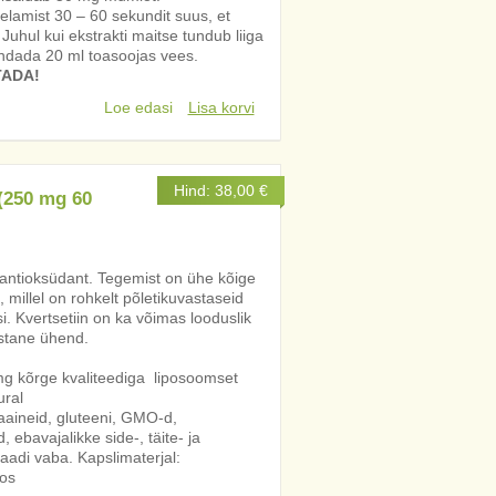
elamist 30 – 60 sekundit suus, et
uhul kui ekstrakti maitse tundub liiga
jendada 20 ml toasoojas vees.
TADA!
Loe edasi
Lisa korvi
Hind:
38,00
€
(250 mg 60
 antioksüdant. Tegemist on ühe kõige
 millel on rohkelt põletikuvastaseid
. Kvertsetiin on ka võimas looduslik
astane ühend.
mg kõrge kvaliteediga liposoomset
ural
saaineid, gluteeni, GMO-d,
, ebavajalikke side-, täite- ja
aadi vaba. Kapslimaterjal:
oos