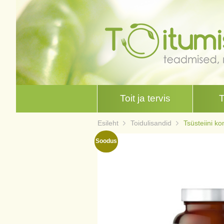
Toit ja tervis
Esileht
Toidulisandid
Tsüsteiini k
Soodus