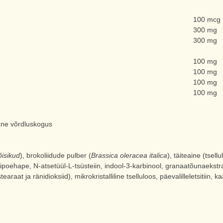
100 mcg
300 mg
300 mg
100 mg
100 mg
100 mg
100 mg
ane võrdluskogus
õisikud
), brokoliidude pulber (
Brassica oleracea italica
), täiteaine (tsell
ipoehape, N-atsetüül-L-tsüsteiin, indool-3-karbinool, granaatõunaekstra
at ja ränidioksiid), mikrokristalliline tselluloos, päevalilleletsitiin, 