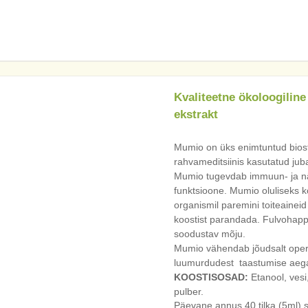
Kvaliteetne ökoloogilin
ekstrakt
Mumio on üks enimtuntud biost
rahvameditsiinis kasutatud jub
Mumio tugevdab immuun- ja nä
funktsioone. Mumio oluliseks k
organismil paremini toiteainei
koostist parandada. Fulvohappe
soodustav mõju.
Mumio vähendab jõudsalt opera
luumurdudest taastumise aeg
KOOSTISOSAD:
Etanool, vesi
pulber.
Päevane annus 40 tilka (5ml) 