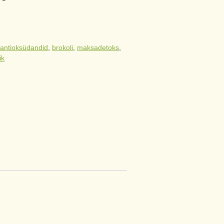
:
antioksüdandid
,
brokoli
,
maksadetoks
,
ik