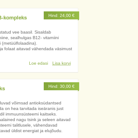
Hind:
24,00
€
 B-kompleks
statud vee baasil. Sisaldab
iine, sealhulgas B12- vitamiini
i (metüülfolaadina).
 ja folaat aitavad vähendada väsimust
Loe edasi
Lisa korvi
Hind:
30,00
€
ks
uluvad võimsad antioksüdantsed
da on hea tarvitada iseäranis just
oodil immuunsüsteemi kaitseks.
aalained nagu tsink ja seleen aitavad
eemi talitlusele, vähendavad
tavad üldist energiat ja elujõudu.